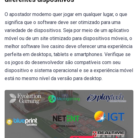
O apostador moderno quer jogar em qualquer lugar, o que
significa que o software deve ser otimizado para uma
variedade de dispositivos. Seja por meio de um aplicativo
móvel ou de um site otimizado para dispositivos móveis, o
melhor software live casino deve oferecer uma experiência
perfeita em desktops, tablets e smartphones. Verifique se
os jogos do desenvolvedor são compatíveis com seu
dispositivo e sistema operacional e se a experiência móvel
está no mesmo nível da versão para desktop.