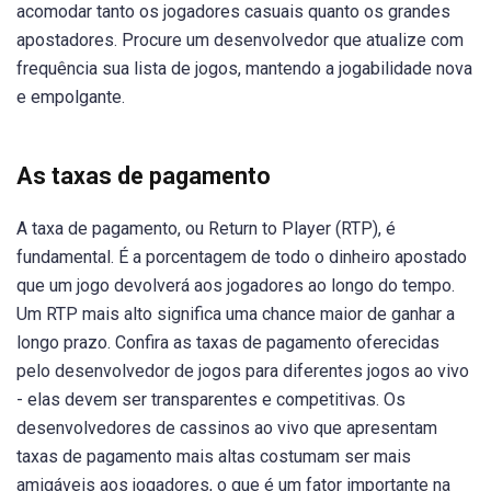
acomodar tanto os jogadores casuais quanto os grandes
apostadores. Procure um desenvolvedor que atualize com
frequência sua lista de jogos, mantendo a jogabilidade nova
e empolgante.
As taxas de pagamento
A taxa de pagamento, ou Return to Player (RTP), é
fundamental. É a porcentagem de todo o dinheiro apostado
que um jogo devolverá aos jogadores ao longo do tempo.
Um RTP mais alto significa uma chance maior de ganhar a
longo prazo. Confira as taxas de pagamento oferecidas
pelo desenvolvedor de jogos para diferentes jogos ao vivo
- elas devem ser transparentes e competitivas. Os
desenvolvedores de cassinos ao vivo que apresentam
taxas de pagamento mais altas costumam ser mais
amigáveis aos jogadores, o que é um fator importante na