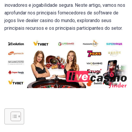
inovadores e jogabilidade segura. Neste artigo, vamos nos
aprofundar nos principais fornecedores de software de
jogos live dealer casino do mundo, explorando seus
principais recursos e os principais participantes do setor.