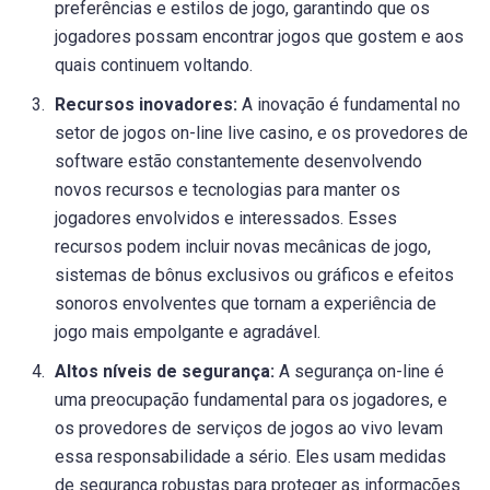
preferências e estilos de jogo, garantindo que os
jogadores possam encontrar jogos que gostem e aos
quais continuem voltando.
Recursos inovadores:
A inovação é fundamental no
setor de jogos on-line live casino, e os provedores de
software estão constantemente desenvolvendo
novos recursos e tecnologias para manter os
jogadores envolvidos e interessados. Esses
recursos podem incluir novas mecânicas de jogo,
sistemas de bônus exclusivos ou gráficos e efeitos
sonoros envolventes que tornam a experiência de
jogo mais empolgante e agradável.
Altos níveis de segurança:
A segurança on-line é
uma preocupação fundamental para os jogadores, e
os provedores de serviços de jogos ao vivo levam
essa responsabilidade a sério. Eles usam medidas
de segurança robustas para proteger as informações