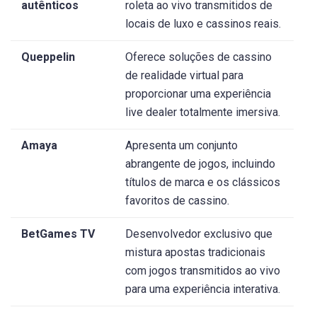
autênticos
roleta ao vivo transmitidos de
locais de luxo e cassinos reais.
Queppelin
Oferece soluções de cassino
de realidade virtual para
proporcionar uma experiência
live dealer totalmente imersiva.
Amaya
Apresenta um conjunto
abrangente de jogos, incluindo
títulos de marca e os clássicos
favoritos de cassino.
BetGames TV
Desenvolvedor exclusivo que
mistura apostas tradicionais
com jogos transmitidos ao vivo
para uma experiência interativa.