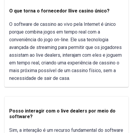
O que torna o fornecedor llive casino único?
O software de cassino ao vivo pela Internet é único
porque combina jogos em tempo real com a
conveniência do jogo on-line. Ele usa tecnologia
avançada de streaming para permitir que os jogadores
assistam ao live dealers, interajam com eles e joguem
em tempo real, criando uma experiência de cassino o
mais próxima possível de um cassino físico, sem a
necessidade de sair de casa.
Posso interagir com o live dealers por meio do
software?
Sim, a interação é um recurso fundamental do software