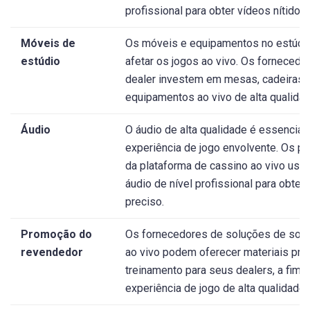
profissional para obter vídeos nítidos
Móveis de
Os móveis e equipamentos no estúdi
estúdio
afetar os jogos ao vivo. Os fornecedo
dealer investem em mesas, cadeiras 
equipamentos ao vivo de alta qualidad
Áudio
O áudio de alta qualidade é essencial 
experiência de jogo envolvente. Os p
da plataforma de cassino ao vivo us
áudio de nível profissional para obter
preciso.
Promoção do
Os fornecedores de soluções de soft
revendedor
ao vivo podem oferecer materiais pro
treinamento para seus dealers, a fim d
experiência de jogo de alta qualidade.