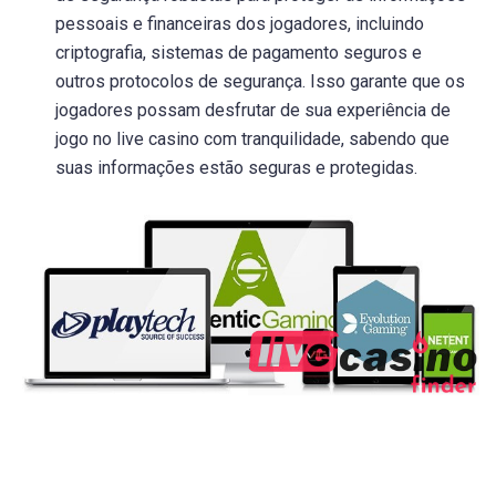
pessoais e financeiras dos jogadores, incluindo
criptografia, sistemas de pagamento seguros e
outros protocolos de segurança. Isso garante que os
jogadores possam desfrutar de sua experiência de
jogo no live casino com tranquilidade, sabendo que
suas informações estão seguras e protegidas.