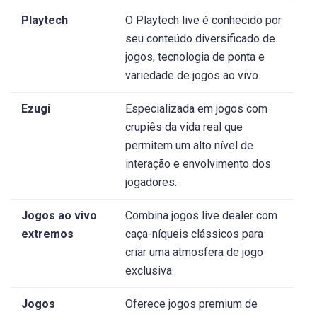
Playtech
O Playtech live é conhecido por
seu conteúdo diversificado de
jogos, tecnologia de ponta e
variedade de jogos ao vivo.
Ezugi
Especializada em jogos com
crupiês da vida real que
permitem um alto nível de
interação e envolvimento dos
jogadores.
Jogos ao vivo
Combina jogos live dealer com
extremos
caça-níqueis clássicos para
criar uma atmosfera de jogo
exclusiva.
Jogos
Oferece jogos premium de