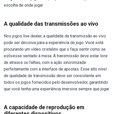
escolha de onde jogar.
A qualidade das transmissões ao vivo
Nos jogos live dealer, a qualidade da transmissão ao vivo
pode ser decisiva para a experiência de jogo. Você está
procurando um vídeo cristalino que o faça sentir como se
estivesse sentado à mesa. A transmissão deve estar livre
de atrasos ou falhas, com a ação sincronizada
perfeitamente com a interface de apostas. Esse alto nível
de qualidade de transmissão deve ser consistente em
todos os jogos fornecidos pelo desenvolvedor, garantindo
que você tenha uma experiência imersiva sempre que jogar.
A capacidade de reprodução em
diferentes dispositivos