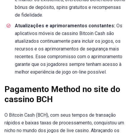
bônus de depósito, spins gratuitos e recompensas
de fidelidade.
Atualizações e aprimoramentos constantes:
Os
aplicativos móveis de cassino Bitcoin Cash são
atualizados continuamente para incluir os jogos, os
recursos e os aprimoramentos de segurança mais
recentes. Esse compromisso com o aprimoramento
garante que os jogadores sempre tenham acesso à
melhor experiência de jogo on-line possível.
Pagamento Method no site do
cassino BCH
O Bitcoin Cash (BCH), com seus tempos de transação
rápidos e baixas taxas de processamento, conquistou um
nicho no mundo dos jogos de live casino. Abraçando os