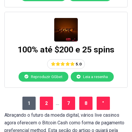
100% até $200 e 25 spins
5.0
Reproduzir GGbet
Leia a resenha
1
2
...
7
8
"
Abraçando o futuro da moeda digital, vários live casinos
agora oferecem o Bitcoin Cash como forma de pagamento
preferencial method. Esta seção do artigo o guiará pela