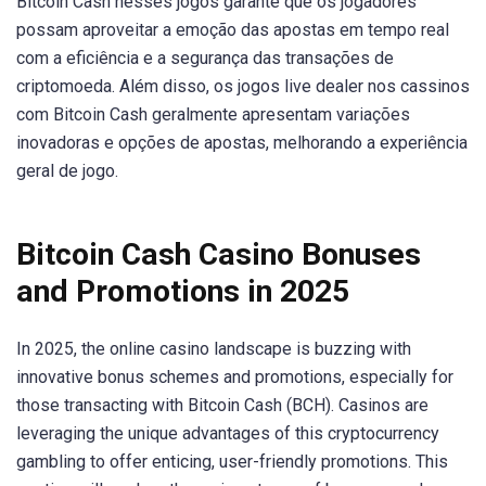
Bitcoin Cash nesses jogos garante que os jogadores
possam aproveitar a emoção das apostas em tempo real
com a eficiência e a segurança das transações de
criptomoeda. Além disso, os jogos live dealer nos cassinos
com Bitcoin Cash geralmente apresentam variações
inovadoras e opções de apostas, melhorando a experiência
geral de jogo.
Bitcoin Cash Casino Bonuses
and Promotions in 2025
In 2025, the online casino landscape is buzzing with
innovative bonus schemes and promotions, especially for
those transacting with Bitcoin Cash (BCH). Casinos are
leveraging the unique advantages of this cryptocurrency
gambling to offer enticing, user-friendly promotions. This