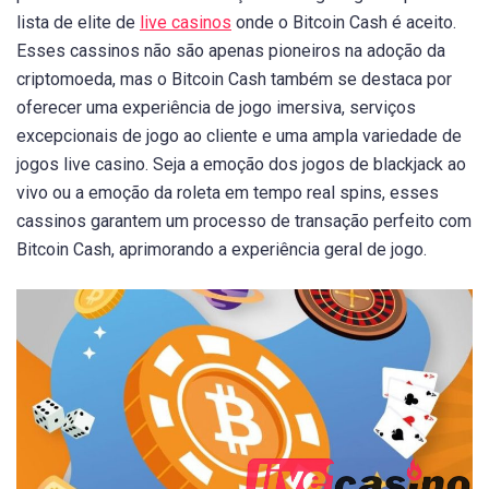
lista de elite de
live casinos
onde o Bitcoin Cash é aceito.
Esses cassinos não são apenas pioneiros na adoção da
criptomoeda, mas o Bitcoin Cash também se destaca por
oferecer uma experiência de jogo imersiva, serviços
excepcionais de jogo ao cliente e uma ampla variedade de
jogos live casino. Seja a emoção dos jogos de blackjack ao
vivo ou a emoção da roleta em tempo real spins, esses
cassinos garantem um processo de transação perfeito com
Bitcoin Cash, aprimorando a experiência geral de jogo.