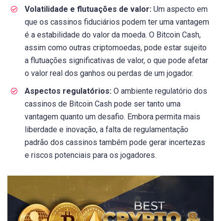
Volatilidade e flutuações de valor:
Um aspecto em
que os cassinos fiduciários podem ter uma vantagem
é a estabilidade do valor da moeda. O Bitcoin Cash,
assim como outras criptomoedas, pode estar sujeito
a flutuações significativas de valor, o que pode afetar
o valor real dos ganhos ou perdas de um jogador.
Aspectos regulatórios:
O ambiente regulatório dos
cassinos de Bitcoin Cash pode ser tanto uma
vantagem quanto um desafio. Embora permita mais
liberdade e inovação, a falta de regulamentação
padrão dos cassinos também pode gerar incertezas
e riscos potenciais para os jogadores.