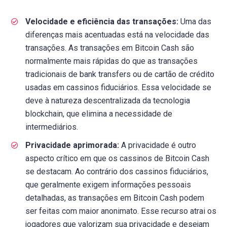
Velocidade e eficiência das transações:
Uma das
diferenças mais acentuadas está na velocidade das
transações. As transações em Bitcoin Cash são
normalmente mais rápidas do que as transações
tradicionais de bank transfers ou de cartão de crédito
usadas em cassinos fiduciários. Essa velocidade se
deve à natureza descentralizada da tecnologia
blockchain, que elimina a necessidade de
intermediários.
Privacidade aprimorada:
A privacidade é outro
aspecto crítico em que os cassinos de Bitcoin Cash
se destacam. Ao contrário dos cassinos fiduciários,
que geralmente exigem informações pessoais
detalhadas, as transações em Bitcoin Cash podem
ser feitas com maior anonimato. Esse recurso atrai os
jogadores que valorizam sua privacidade e desejam