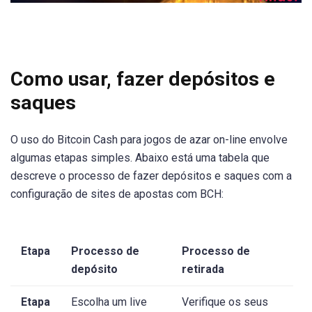
Como usar, fazer depósitos e
saques
O uso do Bitcoin Cash para jogos de azar on-line envolve
algumas etapas simples. Abaixo está uma tabela que
descreve o processo de fazer depósitos e saques com a
configuração de sites de apostas com BCH:
Etapa
Processo de
Processo de
depósito
retirada
Etapa
Escolha um live
Verifique os seus