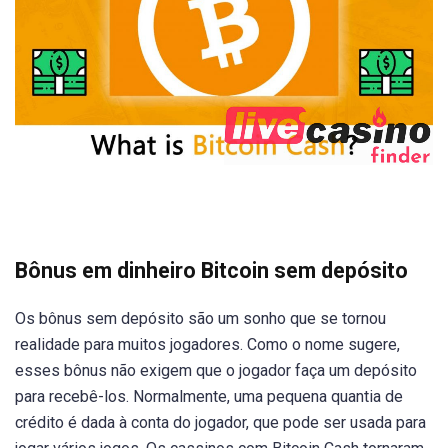
Bônus em dinheiro Bitcoin sem depósito
Os bônus sem depósito são um sonho que se tornou
realidade para muitos jogadores. Como o nome sugere,
esses bônus não exigem que o jogador faça um depósito
para recebê-los. Normalmente, uma pequena quantia de
crédito é dada à conta do jogador, que pode ser usada para