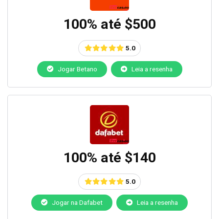
100% até $500
5.0
Jogar Betano
Leia a resenha
100% até $140
5.0
Jogar na Dafabet
Leia a resenha