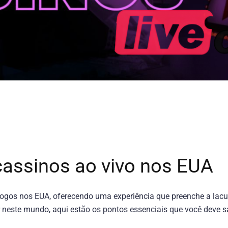
cassinos ao vivo nos EUA
ogos nos EUA, oferecendo uma experiência que preenche a lacuna
r neste mundo, aqui estão os pontos essenciais que você deve s