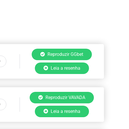
Reproduzir GGbet
0
Leia a resenha
Reproduzir VAVADA
0
Leia a resenha