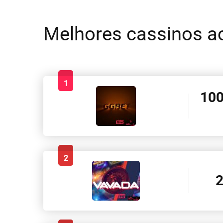
Melhores cassinos a
1
100
2
2