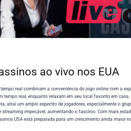
assinos ao vivo nos EUA
tempo real combinam a conveniência do jogo online com a expe
m tempo real, enquanto relaxam em seu local favorito em casa. 
nta, atrai um amplo espectro de jogadores, especialmente o gru
 streaming impecável, aumentando o fascínio. Com mais estado
e casinos USA está preparada para um crescimento ainda maior 