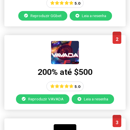
5.0
Reproduzir GGbet
Leia a resenha
2
200% até $500
5.0
Reproduzir VAVADA
Leia a resenha
3