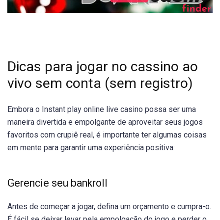
Dicas para jogar no cassino ao
vivo sem conta (sem registro)
Embora o Instant play online live casino possa ser uma
maneira divertida e empolgante de aproveitar seus jogos
favoritos com crupiê real, é importante ter algumas coisas
em mente para garantir uma experiência positiva:
Gerencie seu bankroll
Antes de começar a jogar, defina um orçamento e cumpra-o.
É fácil se deixar levar pela empolgação do jogo e perder o