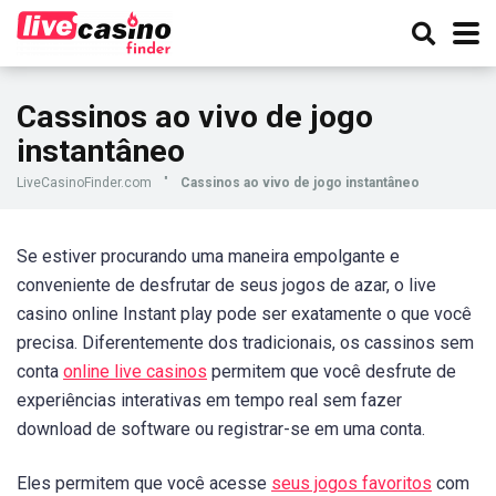
Cassinos ao vivo de jogo
instantâneo
LiveCasinoFinder.com
"
Cassinos ao vivo de jogo instantâneo
Se estiver procurando uma maneira empolgante e
conveniente de desfrutar de seus jogos de azar, o live
casino online Instant play pode ser exatamente o que você
precisa. Diferentemente dos tradicionais, os cassinos sem
conta
online live casinos
permitem que você desfrute de
experiências interativas em tempo real sem fazer
download de software ou registrar-se em uma conta.
Eles permitem que você acesse
seus jogos favoritos
com