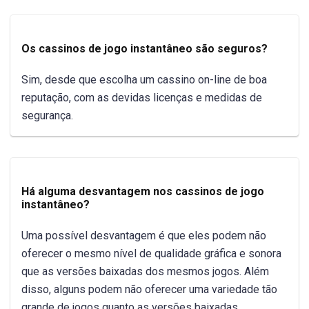
Os cassinos de jogo instantâneo são seguros?
Sim, desde que escolha um cassino on-line de boa
reputação, com as devidas licenças e medidas de
segurança.
Há alguma desvantagem nos cassinos de jogo
instantâneo?
Uma possível desvantagem é que eles podem não
oferecer o mesmo nível de qualidade gráfica e sonora
que as versões baixadas dos mesmos jogos. Além
disso, alguns podem não oferecer uma variedade tão
grande de jogos quanto as versões baixadas.