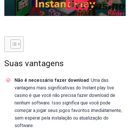
Suas vantagens
Não é necessário fazer download
: Uma das
vantagens mais significativas do Instant play live
casino é que você não precisa fazer download de
nenhum software. Isso significa que você pode
começar a jogar seus jogos favoritos imediatamente,
sem esperar pela instalação ou atualização do
software.