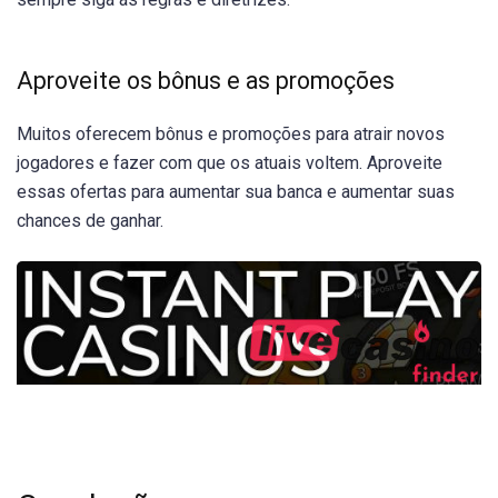
Aproveite os bônus e as promoções
Muitos oferecem bônus e promoções para atrair novos
jogadores e fazer com que os atuais voltem. Aproveite
essas ofertas para aumentar sua banca e aumentar suas
chances de ganhar.