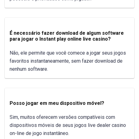
É necessário fazer download de algum software
para jogar o Instant play online live casino?
Não, ele permite que você comece a jogar seus jogos
favoritos instantaneamente, sem fazer download de
nenhum software.
Posso jogar em meu dispositivo móvel?
Sim, muitos oferecem versões compatíveis com
dispositivos móveis de seus jogos live dealer casino
on-line de jogo instantâneo.