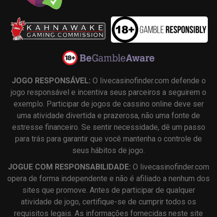
JOGO RESPONSÁVEL:
O livecasinofinder.com defende o
jogo responsável e incentiva seus parceiros a seguirem o
exemplo. Participar de jogos de cassino online deve ser
uma atividade divertida e prazerosa, não uma fonte de
estresse financeiro. Se sentir necessidade, dê um passo
para trás para garantir que você mantenha o controle de
seus hábitos de jogo.
JOGUE COM RESPONSABILIDADE:
O livecasinofinder.com
opera de forma independente e não é afiliado a nenhum dos
sites que promove. Antes de participar de qualquer
atividade de jogo, certifique-se de cumprir todos os
requisitos legais. As informações fornecidas neste site