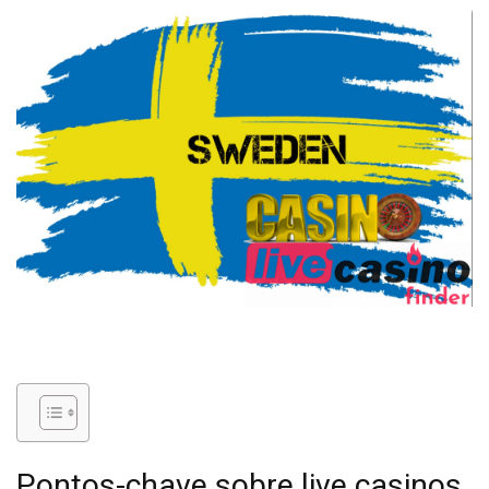
Pontos-chave sobre live casinos