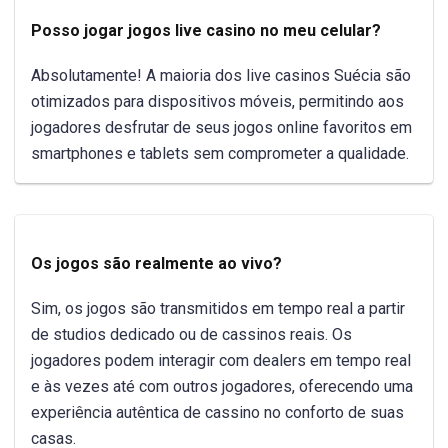
Posso jogar jogos live casino no meu celular?
Absolutamente! A maioria dos live casinos Suécia são
otimizados para dispositivos móveis, permitindo aos
jogadores desfrutar de seus jogos online favoritos em
smartphones e tablets sem comprometer a qualidade.
Os jogos são realmente ao vivo?
Sim, os jogos são transmitidos em tempo real a partir
de studios dedicado ou de cassinos reais. Os
jogadores podem interagir com dealers em tempo real
e às vezes até com outros jogadores, oferecendo uma
experiência autêntica de cassino no conforto de suas
casas.