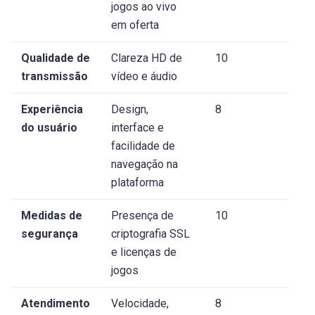
jogos ao vivo
em oferta
Qualidade de
Clareza HD de
10
transmissão
vídeo e áudio
Experiência
Design,
8
do usuário
interface e
facilidade de
navegação na
plataforma
Medidas de
Presença de
10
segurança
criptografia SSL
e licenças de
jogos
Atendimento
Velocidade,
8