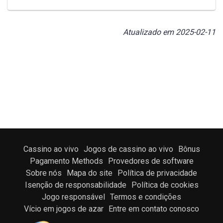
Atualizado em 2025-02-11
Cassino ao vivo
Jogos de cassino ao vivo
Bônus
Pagamento Methods
Provedores de software
Sobre nós
Mapa do site
Política de privacidade
Isenção de responsabilidade
Política de cookies
Jogo responsável
Termos e condições
Vício em jogos de azar
Entre em contato conosco