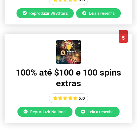
Reproduzir 888Starz
Leia a resenha
5
100% até $100 e 100 spins
extras
5.0
Reproduzir National
Leia a resenha