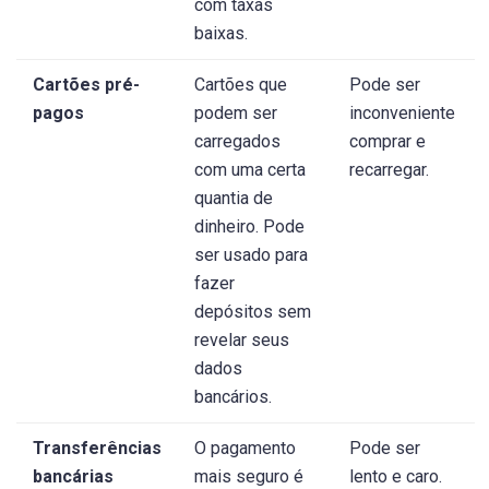
com taxas
baixas.
Cartões pré-
Cartões que
Pode ser
pagos
podem ser
inconveniente
carregados
comprar e
com uma certa
recarregar.
quantia de
dinheiro. Pode
ser usado para
fazer
depósitos sem
revelar seus
dados
bancários.
Transferências
O pagamento
Pode ser
bancárias
mais seguro é
lento e caro.