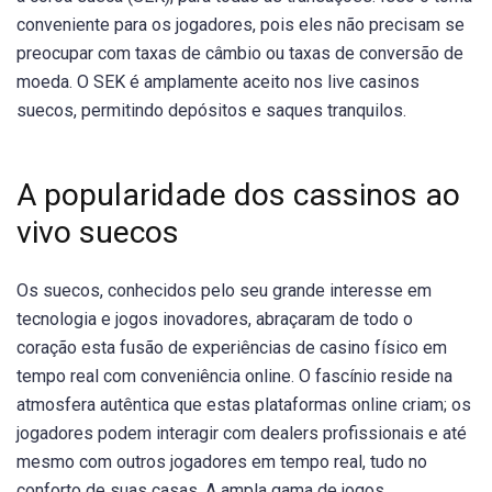
conveniente para os jogadores, pois eles não precisam se
preocupar com taxas de câmbio ou taxas de conversão de
moeda. O SEK é amplamente aceito nos live casinos
suecos, permitindo depósitos e saques tranquilos.
A popularidade dos cassinos ao
vivo suecos
Os suecos, conhecidos pelo seu grande interesse em
tecnologia e jogos inovadores, abraçaram de todo o
coração esta fusão de experiências de casino físico em
tempo real com conveniência online. O fascínio reside na
atmosfera autêntica que estas plataformas online criam; os
jogadores podem interagir com dealers profissionais e até
mesmo com outros jogadores em tempo real, tudo no
conforto de suas casas. A ampla gama de jogos