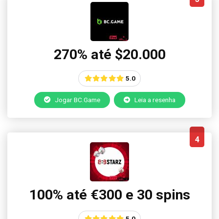
270% até $20.000
5.0
Jogar BC.Game
Leia a resenha
4
100% até €300 e 30 spins
5.0