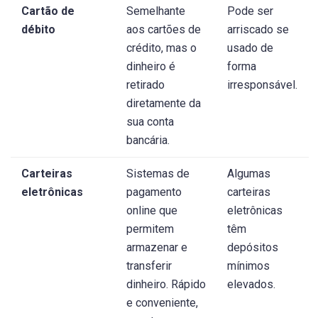
Cartão de
Semelhante
Pode ser
débito
aos cartões de
arriscado se
crédito, mas o
usado de
dinheiro é
forma
retirado
irresponsável.
diretamente da
sua conta
bancária.
Carteiras
Sistemas de
Algumas
eletrônicas
pagamento
carteiras
online que
eletrônicas
permitem
têm
armazenar e
depósitos
transferir
mínimos
dinheiro. Rápido
elevados.
e conveniente,