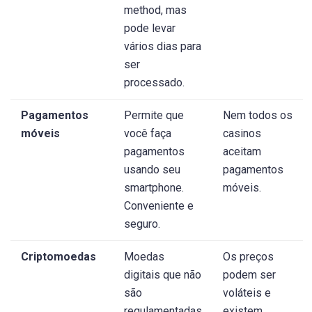
method, mas
pode levar
vários dias para
ser
processado.
Pagamentos
Permite que
Nem todos os
móveis
você faça
casinos
pagamentos
aceitam
usando seu
pagamentos
smartphone.
móveis.
Conveniente e
seguro.
Criptomoedas
Moedas
Os preços
digitais que não
podem ser
são
voláteis e
regulamentadas
existem