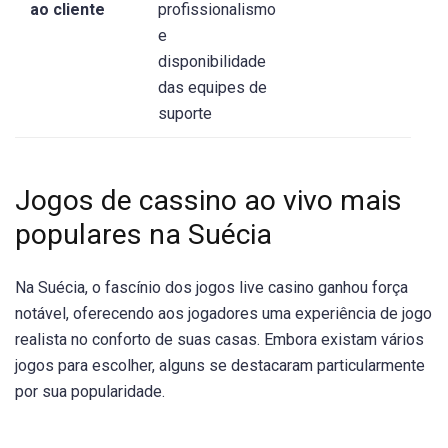
ao cliente
profissionalismo
e
disponibilidade
das equipes de
suporte
Jogos de cassino ao vivo mais
populares na Suécia
Na Suécia, o fascínio dos jogos live casino ganhou força
notável, oferecendo aos jogadores uma experiência de jogo
realista no conforto de suas casas. Embora existam vários
jogos para escolher, alguns se destacaram particularmente
por sua popularidade.