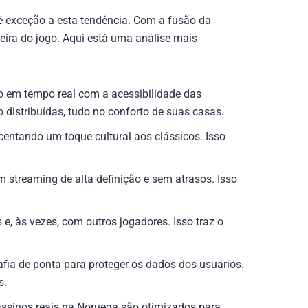
 é exceção a esta tendência. Com a fusão da
eira do jogo. Aqui está uma análise mais
 em tempo real com a acessibilidade das
o distribuídas, tudo no conforto de suas casas.
centando um toque cultural aos clássicos. Isso
 streaming de alta definição e sem atrasos. Isso
, às vezes, com outros jogadores. Isso traz o
ia de ponta para proteger os dados dos usuários.
s.
assinos reais na Noruega são otimizados para