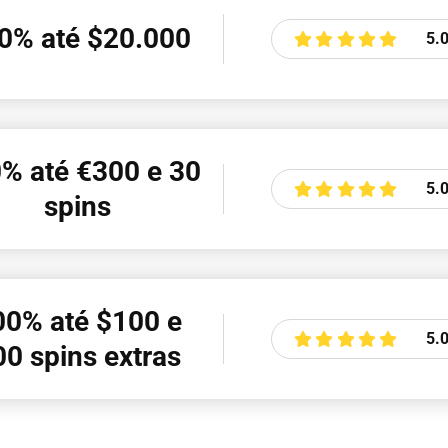
0% até $20.000
5.
% até €300 e 30
5.
spins
00% até $100 e
5.
00 spins extras