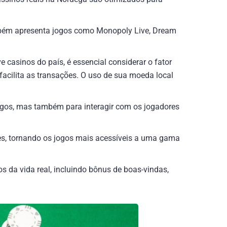
ambém apresenta jogos como Monopoly Live, Dream
 casinos do país, é essencial considerar o fator
cilita as transações. O uso de sua moeda local
ogos, mas também para interagir com os jogadores
ues, tornando os jogos mais acessíveis a uma gama
da vida real, incluindo bônus de boas-vindas,