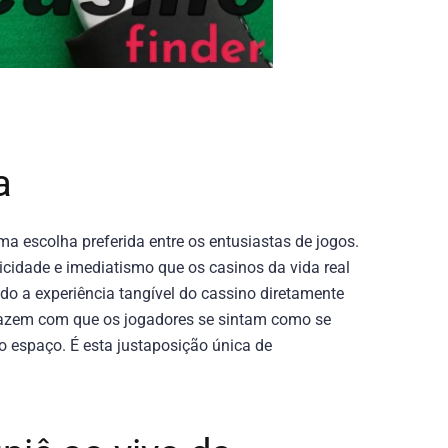
a
 escolha preferida entre os entusiastas de jogos.
ticidade e imediatismo que os casinos da vida real
do a experiência tangível do cassino diretamente
e fazem com que os jogadores se sintam como se
 espaço. É esta justaposição única de