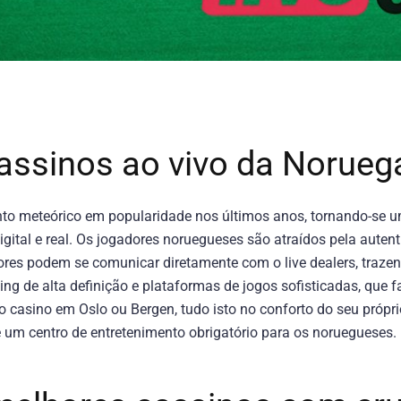
assinos ao vivo da Norueg
o meteórico em popularidade nos últimos anos, tornando-se uma
igital e real. Os jogadores noruegueses são atraídos pela auten
res podem se comunicar diretamente com o live dealers, trazen
ng de alta definição e plataformas de jogos sofisticadas, qu
asino em Oslo ou Bergen, tudo isto no conforto do seu próprio
e um centro de entretenimento obrigatório para os noruegueses.