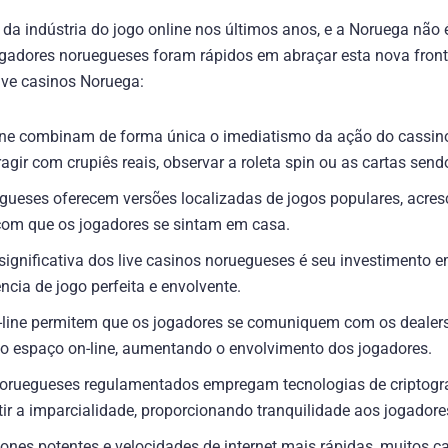
da indústria do jogo online nos últimos anos, e a Noruega não
ogadores noruegueses foram rápidos em abraçar esta nova front
ive casinos Noruega:
ine combinam de forma única o imediatismo da ação do cassino
gir com crupiês reais, observar a roleta spin ou as cartas send
gueses oferecem versões localizadas de jogos populares, acres
 com que os jogadores se sintam em casa.
nificativa dos live casinos noruegueses é seu investimento em
cia de jogo perfeita e envolvente.
line permitem que os jogadores se comuniquem com os dealers e
a o espaço on-line, aumentando o envolvimento dos jogadores.
noruegueses regulamentados empregam tecnologias de criptograf
tir a imparcialidade, proporcionando tranquilidade aos jogadore
es potentes e velocidades de internet mais rápidas, muitos c