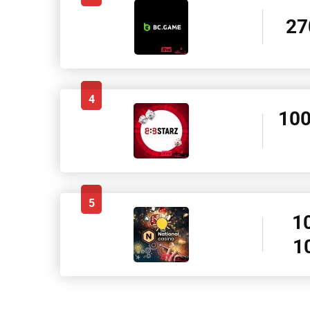
27
4
100
5
1
1