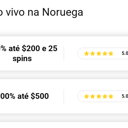
o vivo na Noruega
% até $200 e 25
5.
spins
00% até $500
5.