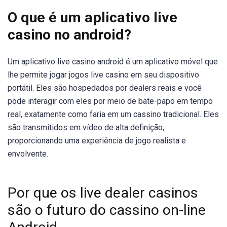
O que é um aplicativo live
casino no android?
Um aplicativo live casino android é um aplicativo móvel que
lhe permite jogar jogos live casino em seu dispositivo
portátil. Eles são hospedados por dealers reais e você
pode interagir com eles por meio de bate-papo em tempo
real, exatamente como faria em um cassino tradicional. Eles
são transmitidos em vídeo de alta definição,
proporcionando uma experiência de jogo realista e
envolvente.
Por que os live dealer casinos
são o futuro do cassino on-line