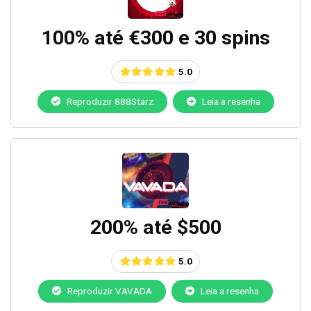
100% até €300 e 30 spins
5.0
Reproduzir 888Starz
Leia a resenha
200% até $500
5.0
Reproduzir VAVADA
Leia a resenha