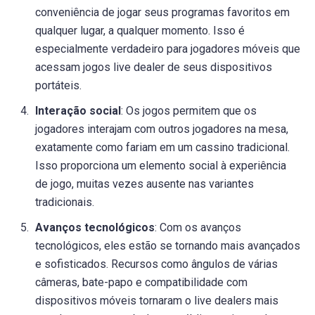
conveniência de jogar seus programas favoritos em
qualquer lugar, a qualquer momento. Isso é
especialmente verdadeiro para jogadores móveis que
acessam jogos live dealer de seus dispositivos
portáteis.
Interação social
: Os jogos permitem que os
jogadores interajam com outros jogadores na mesa,
exatamente como fariam em um cassino tradicional.
Isso proporciona um elemento social à experiência
de jogo, muitas vezes ausente nas variantes
tradicionais.
Avanços tecnológicos
: Com os avanços
tecnológicos, eles estão se tornando mais avançados
e sofisticados. Recursos como ângulos de várias
câmeras, bate-papo e compatibilidade com
dispositivos móveis tornaram o live dealers mais