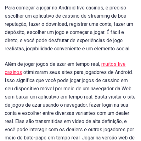
Para começar a jogar no Android live casinos, é preciso
escolher um aplicativo de cassino de streaming de boa
reputação, fazer o download, registrar uma conta, fazer um
depósito, escolher um jogo e começar a jogar. É fácil e
direto, e você pode desfrutar de experiências de jogo
realistas, jogabilidade conveniente e um elemento social.
Além de jogar jogos de azar em tempo real,
muitos live
casinos
otimizaram seus sites para jogadores de Android.
Isso significa que você pode jogar jogos de cassino em
seu dispositivo móvel por meio de um navegador da Web
sem baixar um aplicativo em tempo real. Basta visitar o site
de jogos de azar usando o navegador, fazer login na sua
conta e escolher entre diversas variantes com um dealer
real. Elas são transmitidas em vídeo de alta definição, e
você pode interagir com os dealers e outros jogadores por
meio de bate-papo em tempo real. Jogar na versão web de