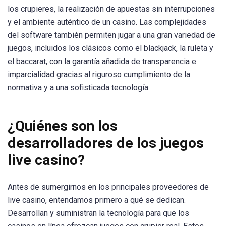
los crupieres, la realización de apuestas sin interrupciones
y el ambiente auténtico de un casino. Las complejidades
del software también permiten jugar a una gran variedad de
juegos, incluidos los clásicos como el blackjack, la ruleta y
el baccarat, con la garantía añadida de transparencia e
imparcialidad gracias al riguroso cumplimiento de la
normativa y a una sofisticada tecnología.
¿Quiénes son los
desarrolladores de los juegos
live casino?
Antes de sumergirnos en los principales proveedores de
live casino, entendamos primero a qué se dedican.
Desarrollan y suministran la tecnología para que los