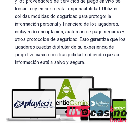
y los proveedores de servicios de juego en vivo se
toman muy en serio esta responsabilidad. Utilizan
sólidas medidas de seguridad para proteger la
información personal y financiera de los jugadores,
incluyendo encriptación, sistemas de pago seguros y
otros protocolos de seguridad. Esto garantiza que los
jugadores puedan disfrutar de su experiencia de
juego live casino con tranquilidad, sabiendo que su
información está a salvo y segura.