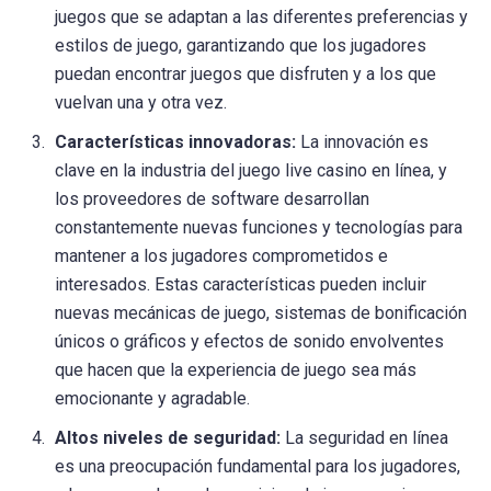
juegos que se adaptan a las diferentes preferencias y
estilos de juego, garantizando que los jugadores
puedan encontrar juegos que disfruten y a los que
vuelvan una y otra vez.
Características innovadoras:
La innovación es
clave en la industria del juego live casino en línea, y
los proveedores de software desarrollan
constantemente nuevas funciones y tecnologías para
mantener a los jugadores comprometidos e
interesados. Estas características pueden incluir
nuevas mecánicas de juego, sistemas de bonificación
únicos o gráficos y efectos de sonido envolventes
que hacen que la experiencia de juego sea más
emocionante y agradable.
Altos niveles de seguridad:
La seguridad en línea
es una preocupación fundamental para los jugadores,