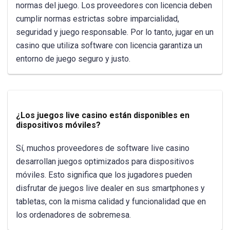
normas del juego. Los proveedores con licencia deben
cumplir normas estrictas sobre imparcialidad,
seguridad y juego responsable. Por lo tanto, jugar en un
casino que utiliza software con licencia garantiza un
entorno de juego seguro y justo.
¿Los juegos live casino están disponibles en
dispositivos móviles?
Sí, muchos proveedores de software live casino
desarrollan juegos optimizados para dispositivos
móviles. Esto significa que los jugadores pueden
disfrutar de juegos live dealer en sus smartphones y
tabletas, con la misma calidad y funcionalidad que en
los ordenadores de sobremesa.