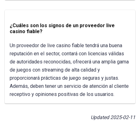
¿Cuáles son los signos de un proveedor live
casino fiable?
Un proveedor de live casino fiable tendrá una buena
reputación en el sector, contará con licencias válidas
de autoridades reconocidas, ofrecerá una amplia gama
de juegos con streaming de alta calidad y
proporcionará prácticas de juego seguras y justas.
Además, deben tener un servicio de atención al cliente
receptivo y opiniones positivas de los usuarios.
Updated 2025-02-11