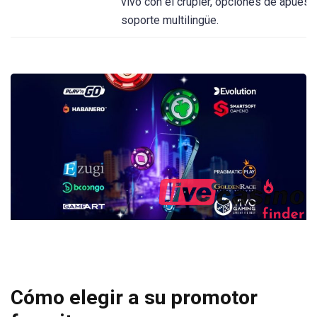
vivo con el crupier, opciones de apuest
soporte multilingüe.
Cómo elegir a su promotor