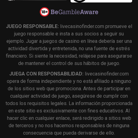
JUEGO RESPONSABLE:
livecasinofinder.com promueve el
juego responsable e insta a sus socios a seguir su
ejemplo. Jugar a juegos de casino en línea debería ser una
actividad divertida y entretenida, no una fuente de estrés
financiero. Si siente la necesidad, relájese para asegurarse
de mantener el control de sus hábitos de juego.
JUEGA CON RESPONSABILIDAD:
livecasinofinder.com
opera de forma independiente y no está afiliado a ninguno
de los sitios web que promociona. Antes de participar en
cualquier actividad de juego, asegúrese de cumplir con
todos los requisitos legales. La información proporcionada
en este sitio es exclusivamente con fines educativos. Al
hacer clic en cualquier enlace, será redirigido a sitios web
de terceros y no nos hacemos responsables de ninguna
consecuencia que pueda derivarse de ello.