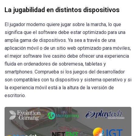
La jugabilidad en distintos dispositivos
El jugador moderno quiere jugar sobre la marcha, lo que
significa que el software debe estar optimizado para una
amplia gama de dispositivos. Ya sea a través de una
aplicación móvil o de un sitio web optimizado para móviles,
el mejor software live casino debe ofrecer una experiencia
fluida en ordenadores de sobremesa, tabletas y
smartphones. Comprueba si los juegos del desarrollador
son compatibles con tu dispositivo y sistema operativo y si
la experiencia móvil está a la altura de la versión de
escritorio.