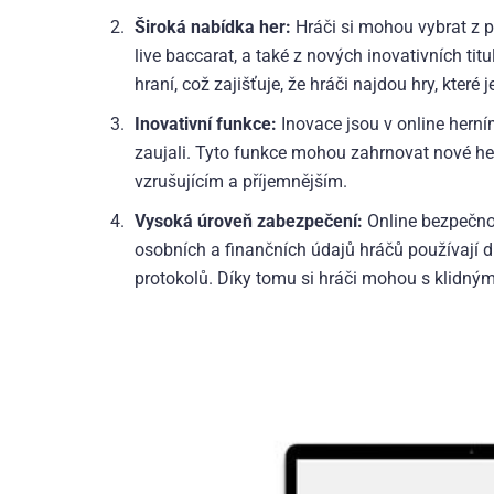
Široká nabídka her:
Hráči si mohou vybrat z pe
live baccarat, a také z nových inovativních ti
hraní, což zajišťuje, že hráči najdou hry, které
Inovativní funkce:
Inovace jsou v online herní
zaujali. Tyto funkce mohou zahrnovat nové her
vzrušujícím a příjemnějším.
Vysoká úroveň zabezpečení:
Online bezpečno
osobních a finančních údajů hráčů používají 
protokolů. Díky tomu si hráči mohou s klidným