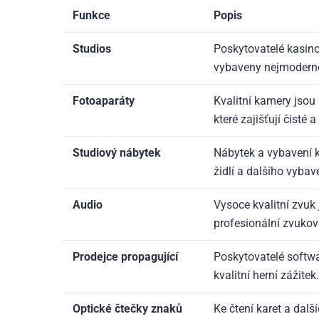
Funkce
Popis
Studios
Poskytovatelé kasinov
vybaveny nejmoderně
Fotoaparáty
Kvalitní kamery jsou
které zajišťují čisté a
Studiový nábytek
Nábytek a vybavení ka
židlí a dalšího vybav
Audio
Vysoce kvalitní zvuk 
profesionální zvukov
Prodejce propagující
Poskytovatelé softwa
kvalitní herní zážitek.
Optické čtečky znaků
Ke čtení karet a dalš