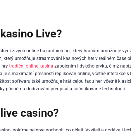
 kasino Live?
tředí živých online hazardních her, který hráčům umožňuje využ
, který umožňuje streamování kasinových her v reálném čase ob
é hry
tradiční online kasina
zapojením lidského prvku, čímž nabízí
na je s maximální přesností replikován online, včetně interakce 
tost softwaru také umožňuje hrát celou řadu her, včetně klasickýc
ky přísnému dodržování předpisů a sofistikované technologii.
 live casino?
ino, pojďme nejprve pochopit, co dělají. Vyvíjejí a dodávají tech