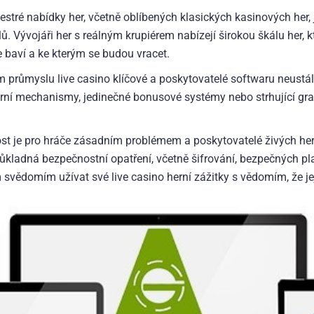
stré nabídky her, včetně oblíbených klasických kasinových her, jak
tulů. Vývojáři her s reálným krupiérem nabízejí širokou škálu her
 je baví a ke kterým se budou vracet.
m průmyslu live casino klíčové a poskytovatelé softwaru neustále
ní mechanismy, jedinečné bonusové systémy nebo strhující grafik
st je pro hráče zásadním problémem a poskytovatelé živých her
důkladná bezpečnostní opatření, včetně šifrování, bezpečných p
 svědomím užívat své live casino herní zážitky s vědomím, že je