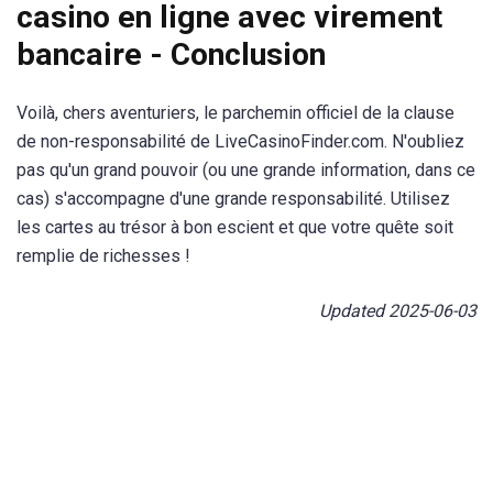
casino en ligne avec virement
bancaire - Conclusion
Voilà, chers aventuriers, le parchemin officiel de la clause
de non-responsabilité de LiveCasinoFinder.com. N'oubliez
pas qu'un grand pouvoir (ou une grande information, dans ce
cas) s'accompagne d'une grande responsabilité. Utilisez
les cartes au trésor à bon escient et que votre quête soit
remplie de richesses !
Updated 2025-06-03