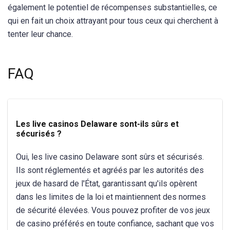
également le potentiel de récompenses substantielles, ce
qui en fait un choix attrayant pour tous ceux qui cherchent à
tenter leur chance.
FAQ
Les live casinos Delaware sont-ils sûrs et
sécurisés ?
Oui, les live casino Delaware sont sûrs et sécurisés.
Ils sont réglementés et agréés par les autorités des
jeux de hasard de l'État, garantissant qu'ils opèrent
dans les limites de la loi et maintiennent des normes
de sécurité élevées. Vous pouvez profiter de vos jeux
de casino préférés en toute confiance, sachant que vos