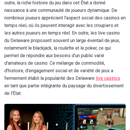
outre, la riche histoire du jeu dans cet État a donné
naissance à une communauté de joueurs dynamique. De
nombreux joueurs apprécient l'aspect social des casinos en
temps réel, où ils peuvent interagir avec les croupiers et
les autres joueurs en temps réel. En outre, les live casino
du Delaware proposent souvent un large éventail de jeux,
notamment le blackjack, la roulette et le poker, ce qui
permet de répondre aux besoins d'un public varié
d'amateurs de casino. Ce mélange de commodité,
d'histoire, d'engagement social et de variété de jeux a
fermement établi la popularité des Delaware
live casinos
en tant que partie intégrante du paysage du divertissement
de l'État.