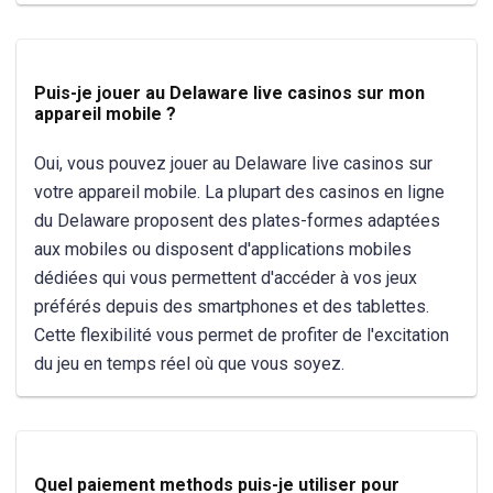
Puis-je jouer au Delaware live casinos sur mon
appareil mobile ?
Oui, vous pouvez jouer au Delaware live casinos sur
votre appareil mobile. La plupart des casinos en ligne
du Delaware proposent des plates-formes adaptées
aux mobiles ou disposent d'applications mobiles
dédiées qui vous permettent d'accéder à vos jeux
préférés depuis des smartphones et des tablettes.
Cette flexibilité vous permet de profiter de l'excitation
du jeu en temps réel où que vous soyez.
Quel paiement methods puis-je utiliser pour