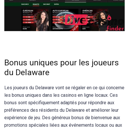
Bonus uniques pour les joueurs
du Delaware
Les joueurs du Delaware vont se régaler en ce qui concerne
les bonus uniques dans les casinos en ligne locaux. Ces
bonus sont spécifiquement adaptés pour répondre aux
préférences des résidents du Delaware et améliorer leur
expérience de jeu. Des généreux bonus de bienvenue aux
promotions spéciales liées aux événements locaux ou aux