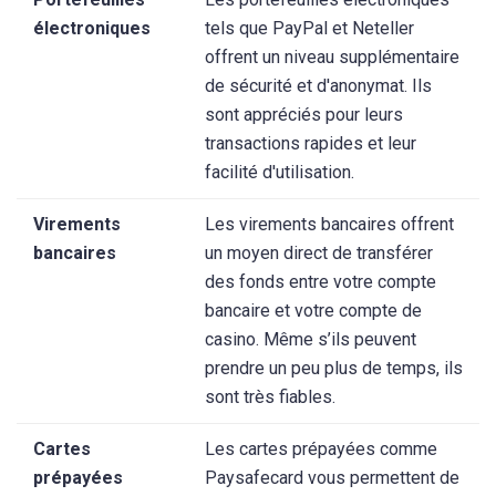
électroniques
tels que PayPal et Neteller
offrent un niveau supplémentaire
de sécurité et d'anonymat. Ils
sont appréciés pour leurs
transactions rapides et leur
facilité d'utilisation.
Virements
Les virements bancaires offrent
bancaires
un moyen direct de transférer
des fonds entre votre compte
bancaire et votre compte de
casino. Même s’ils peuvent
prendre un peu plus de temps, ils
sont très fiables.
Cartes
Les cartes prépayées comme
prépayées
Paysafecard vous permettent de