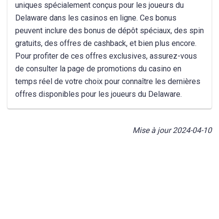
uniques spécialement conçus pour les joueurs du
Delaware dans les casinos en ligne. Ces bonus
peuvent inclure des bonus de dépôt spéciaux, des spin
gratuits, des offres de cashback, et bien plus encore.
Pour profiter de ces offres exclusives, assurez-vous
de consulter la page de promotions du casino en
temps réel de votre choix pour connaître les dernières
offres disponibles pour les joueurs du Delaware.
Mise à jour 2024-04-10