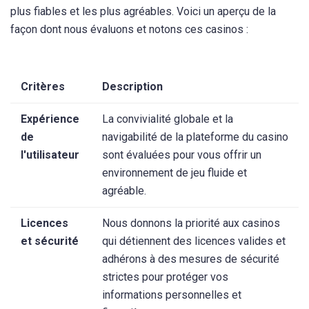
plus fiables et les plus agréables. Voici un aperçu de la
façon dont nous évaluons et notons ces casinos :
Critères
Description
Expérience
La convivialité globale et la
de
navigabilité de la plateforme du casino
l'utilisateur
sont évaluées pour vous offrir un
environnement de jeu fluide et
agréable.
Licences
Nous donnons la priorité aux casinos
et sécurité
qui détiennent des licences valides et
adhérons à des mesures de sécurité
strictes pour protéger vos
informations personnelles et