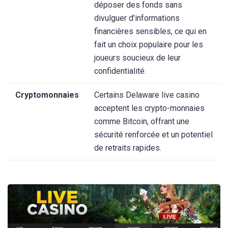
déposer des fonds sans
divulguer d'informations
financières sensibles, ce qui en
fait un choix populaire pour les
joueurs soucieux de leur
confidentialité.
Cryptomonnaies
Certains Delaware live casino
acceptent les crypto-monnaies
comme Bitcoin, offrant une
sécurité renforcée et un potentiel
de retraits rapides.