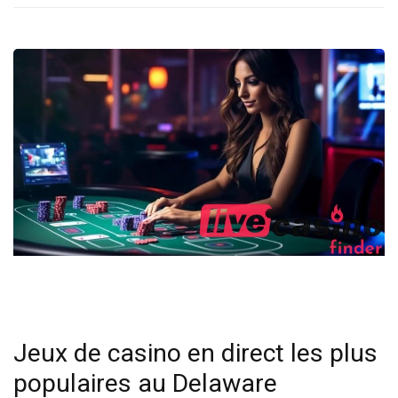
Jeux de casino en direct les plus
populaires au Delaware