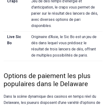
Craps
Jeu de dés rempli d'énergie et
d'anticipation, le craps vous permet de
parier sur le résultat des lancers de dés,
avec diverses options de pari
disponibles.
Live Sic
Originaire d'Asie, le Sic Bo est un jeu de
Bo
dés dans lequel vous prédisez le
résultat de trois lancers de dés, offrant
de multiples possibilités de paris.
Options de paiement les plus
populaires dans le Delaware
Dans la scène dynamique des casinos en temps réel du
Delaware, les joueurs disposent d'une variété d'options de