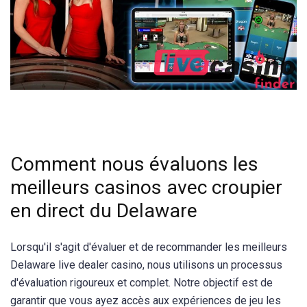
Comment nous évaluons les
meilleurs casinos avec croupier
en direct du Delaware
Lorsqu'il s'agit d'évaluer et de recommander les meilleurs
Delaware live dealer casino, nous utilisons un processus
d'évaluation rigoureux et complet. Notre objectif est de
garantir que vous ayez accès aux expériences de jeu les