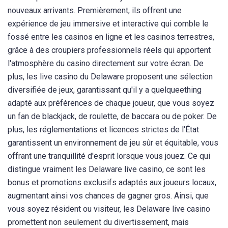
nouveaux arrivants. Premièrement, ils offrent une
expérience de jeu immersive et interactive qui comble le
fossé entre les casinos en ligne et les casinos terrestres,
grâce à des croupiers professionnels réels qui apportent
l'atmosphère du casino directement sur votre écran. De
plus, les live casino du Delaware proposent une sélection
diversifiée de jeux, garantissant qu'il y a quelqueething
adapté aux préférences de chaque joueur, que vous soyez
un fan de blackjack, de roulette, de baccara ou de poker. De
plus, les réglementations et licences strictes de l'État
garantissent un environnement de jeu sûr et équitable, vous
offrant une tranquillité d'esprit lorsque vous jouez. Ce qui
distingue vraiment les Delaware live casino, ce sont les
bonus et promotions exclusifs adaptés aux joueurs locaux,
augmentant ainsi vos chances de gagner gros. Ainsi, que
vous soyez résident ou visiteur, les Delaware live casino
promettent non seulement du divertissement, mais