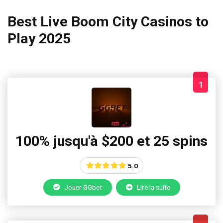
Best Live Boom City Casinos to
Play 2025
1
100% jusqu'à $200 et 25 spins
5.0
Jouer GGbet
Lire la suite