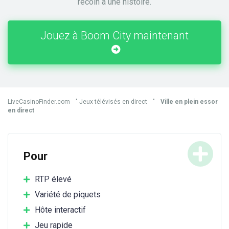
recoin a une histoire.
Jouez à Boom City maintenant
LiveCasinoFinder.com
"
Jeux télévisés en direct
"
Ville en plein essor
en direct
Pour
RTP élevé
Variété de piquets
Hôte interactif
Jeu rapide