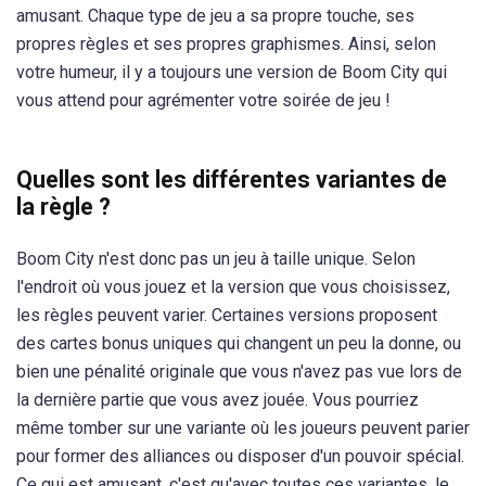
amusant. Chaque type de jeu a sa propre touche, ses
propres règles et ses propres graphismes. Ainsi, selon
votre humeur, il y a toujours une version de Boom City qui
vous attend pour agrémenter votre soirée de jeu !
Quelles sont les différentes variantes de
la règle ?
Boom City n'est donc pas un jeu à taille unique. Selon
l'endroit où vous jouez et la version que vous choisissez,
les règles peuvent varier. Certaines versions proposent
des cartes bonus uniques qui changent un peu la donne, ou
bien une pénalité originale que vous n'avez pas vue lors de
la dernière partie que vous avez jouée. Vous pourriez
même tomber sur une variante où les joueurs peuvent parier
pour former des alliances ou disposer d'un pouvoir spécial.
Ce qui est amusant, c'est qu'avec toutes ces variantes, le