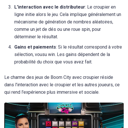
L'interaction avec le distributeur
: Le croupier en
ligne initie alors le jeu. Cela implique généralement un
mécanisme de génération de nombres aléatoires,
comme un jet de dés ou une roue spin, pour
déterminer le résultat.
Gains et paiements
: Si le résultat correspond à votre
sélection, vousu win. Les gains dépendent de la
probabilité du choix que vous avez fait.
Le charme des jeux de Boom City avec croupier réside
dans l'interaction avec le croupier et les autres joueurs, ce
qui rend l'expérience plus immersive et sociale.