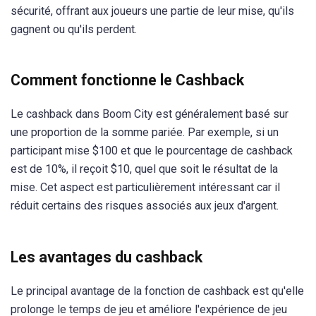
sécurité, offrant aux joueurs une partie de leur mise, qu'ils
gagnent ou qu'ils perdent.
Comment fonctionne le Cashback
Le cashback dans Boom City est généralement basé sur
une proportion de la somme pariée. Par exemple, si un
participant mise $100 et que le pourcentage de cashback
est de 10%, il reçoit $10, quel que soit le résultat de la
mise. Cet aspect est particulièrement intéressant car il
réduit certains des risques associés aux jeux d'argent.
Les avantages du cashback
Le principal avantage de la fonction de cashback est qu'elle
prolonge le temps de jeu et améliore l'expérience de jeu