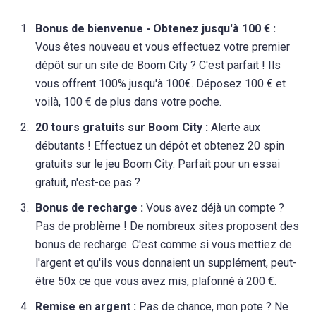
Bonus de bienvenue - Obtenez jusqu'à 100 € :
Vous êtes nouveau et vous effectuez votre premier
dépôt sur un site de Boom City ? C'est parfait ! Ils
vous offrent 100% jusqu'à 100€. Déposez 100 € et
voilà, 100 € de plus dans votre poche.
20 tours gratuits sur Boom City :
Alerte aux
débutants ! Effectuez un dépôt et obtenez 20 spin
gratuits sur le jeu Boom City. Parfait pour un essai
gratuit, n'est-ce pas ?
Bonus de recharge :
Vous avez déjà un compte ?
Pas de problème ! De nombreux sites proposent des
bonus de recharge. C'est comme si vous mettiez de
l'argent et qu'ils vous donnaient un supplément, peut-
être 50x ce que vous avez mis, plafonné à 200 €.
Remise en argent :
Pas de chance, mon pote ? Ne