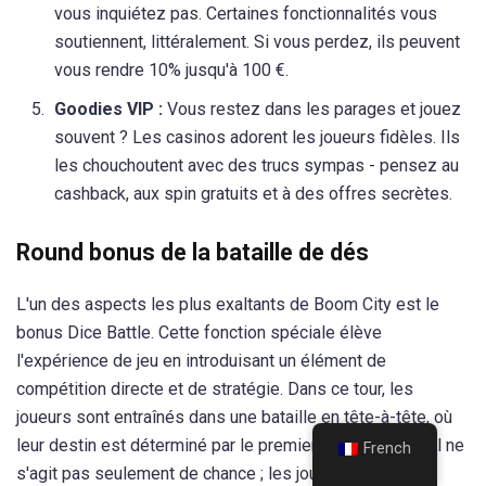
vous inquiétez pas. Certaines fonctionnalités vous
soutiennent, littéralement. Si vous perdez, ils peuvent
vous rendre 10% jusqu'à 100 €.
Goodies VIP :
Vous restez dans les parages et jouez
souvent ? Les casinos adorent les joueurs fidèles. Ils
les chouchoutent avec des trucs sympas - pensez au
cashback, aux spin gratuits et à des offres secrètes.
Round bonus de la bataille de dés
L'un des aspects les plus exaltants de Boom City est le
bonus Dice Battle. Cette fonction spéciale élève
l'expérience de jeu en introduisant un élément de
compétition directe et de stratégie. Dans ce tour, les
joueurs sont entraînés dans une bataille en tête-à-tête, où
leur destin est déterminé par le premier lancer de dés. Il ne
French
s'agit pas seulement de chance ; les joueurs doivent