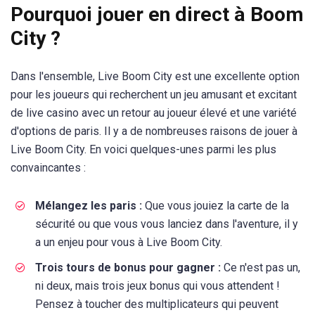
Pourquoi jouer en direct à Boom
City ?
Dans l'ensemble, Live Boom City est une excellente option
pour les joueurs qui recherchent un jeu amusant et excitant
de live casino avec un retour au joueur élevé et une variété
d'options de paris. Il y a de nombreuses raisons de jouer à
Live Boom City. En voici quelques-unes parmi les plus
convaincantes :
Mélangez les paris :
Que vous jouiez la carte de la
sécurité ou que vous vous lanciez dans l'aventure, il y
a un enjeu pour vous à Live Boom City.
Trois tours de bonus pour gagner :
Ce n'est pas un,
ni deux, mais trois jeux bonus qui vous attendent !
Pensez à toucher des multiplicateurs qui peuvent