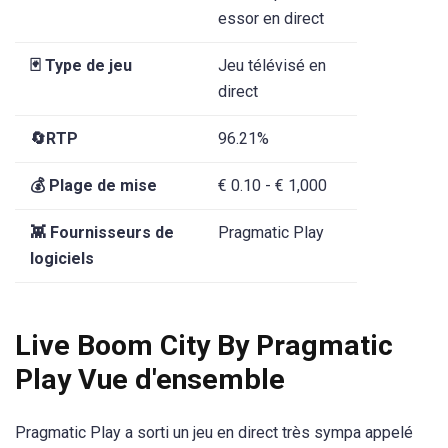
essor en direct
🃏 Type de jeu
Jeu télévisé en
direct
🔄RTP
96.21%
💰 Plage de mise
€ 0.10 - € 1,000
👾 Fournisseurs de
Pragmatic Play
logiciels
Live Boom City By Pragmatic
Play Vue d'ensemble
Pragmatic Play a sorti un jeu en direct très sympa appelé