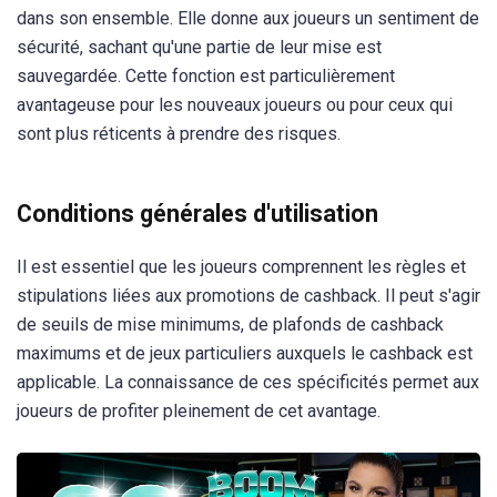
dans son ensemble. Elle donne aux joueurs un sentiment de
sécurité, sachant qu'une partie de leur mise est
sauvegardée. Cette fonction est particulièrement
avantageuse pour les nouveaux joueurs ou pour ceux qui
sont plus réticents à prendre des risques.
Conditions générales d'utilisation
Il est essentiel que les joueurs comprennent les règles et
stipulations liées aux promotions de cashback. Il peut s'agir
de seuils de mise minimums, de plafonds de cashback
maximums et de jeux particuliers auxquels le cashback est
applicable. La connaissance de ces spécificités permet aux
joueurs de profiter pleinement de cet avantage.