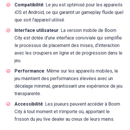
Compatibilité
: Le jeu est optimisé pour les appareils
iOS et Android, ce qui garantit un gameplay fluide quel
que soit l'appareil utilisé.
Interface utilisateur
: La version mobile de Boom
City est dotée d'une interface conviviale qui simplifie
le processus de placement des mises, d'interaction
avec les croupiers en ligne et de progression dans le
jeu.
Performance
: Même sur les appareils mobiles, le
jeu maintient des performances élevées avec un
décalage minimal, garantissant une expérience de jeu
transparente.
Accessibilité
: Les joueurs peuvent accéder à Boom
City à tout moment et n'importe où, apportant le
frisson du jeu live dealer au creux de leurs mains.