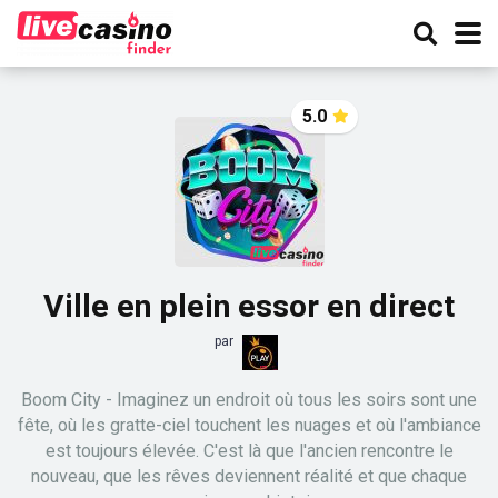
5.0
Ville en plein essor en direct
par
Boom City - Imaginez un endroit où tous les soirs sont une
fête, où les gratte-ciel touchent les nuages et où l'ambiance
est toujours élevée. C'est là que l'ancien rencontre le
nouveau, que les rêves deviennent réalité et que chaque