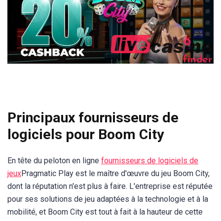
Principaux fournisseurs de
logiciels pour Boom City
En tête du peloton en ligne
fournisseurs de logiciels de
jeux
Pragmatic Play est le maître d'œuvre du jeu Boom City,
dont la réputation n'est plus à faire. L'entreprise est réputée
pour ses solutions de jeu adaptées à la technologie et à la
mobilité, et Boom City est tout à fait à la hauteur de cette