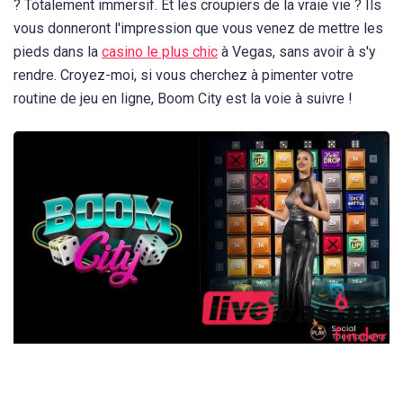
? Totalement immersif. Et les croupiers de la vraie vie ? Ils
vous donneront l'impression que vous venez de mettre les
pieds dans la
casino le plus chic
à Vegas, sans avoir à s'y
rendre. Croyez-moi, si vous cherchez à pimenter votre
routine de jeu en ligne, Boom City est la voie à suivre !