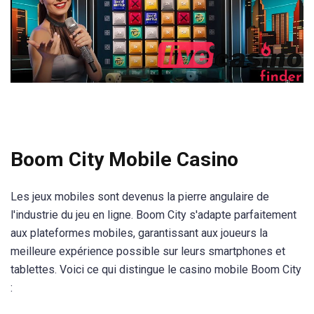
Boom City Mobile Casino
Les jeux mobiles sont devenus la pierre angulaire de
l'industrie du jeu en ligne. Boom City s'adapte parfaitement
aux plateformes mobiles, garantissant aux joueurs la
meilleure expérience possible sur leurs smartphones et
tablettes. Voici ce qui distingue le casino mobile Boom City
: