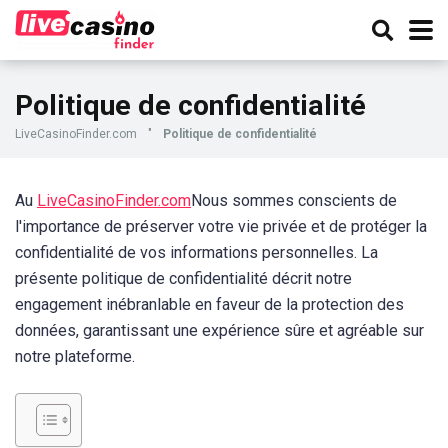
Politique de confidentialité
LiveCasinoFinder.com
"
Politique de confidentialité
Au
LiveCasinoFinder.com
Nous sommes conscients de
l'importance de préserver votre vie privée et de protéger la
confidentialité de vos informations personnelles. La
présente politique de confidentialité décrit notre
engagement inébranlable en faveur de la protection des
données, garantissant une expérience sûre et agréable sur
notre plateforme.