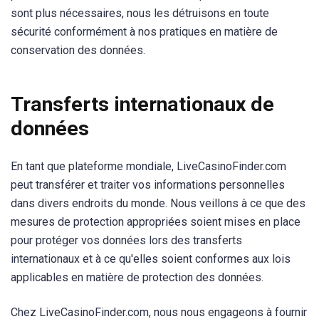
sont plus nécessaires, nous les détruisons en toute
sécurité conformément à nos pratiques en matière de
conservation des données.
Transferts internationaux de
données
En tant que plateforme mondiale, LiveCasinoFinder.com
peut transférer et traiter vos informations personnelles
dans divers endroits du monde. Nous veillons à ce que des
mesures de protection appropriées soient mises en place
pour protéger vos données lors des transferts
internationaux et à ce qu'elles soient conformes aux lois
applicables en matière de protection des données.
Chez LiveCasinoFinder.com, nous nous engageons à fournir