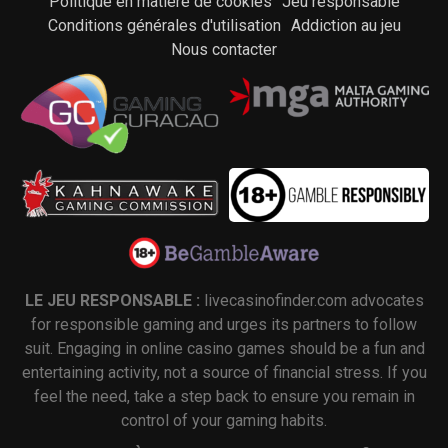
Politique en matière de cookies
Jeu responsable
Conditions générales d'utilisation
Addiction au jeu
Nous contacter
LE JEU RESPONSABLE :
livecasinofinder.com advocates
for responsible gaming and urges its partners to follow
suit. Engaging in online casino games should be a fun and
entertaining activity, not a source of financial stress. If you
feel the need, take a step back to ensure you remain in
control of your gaming habits.