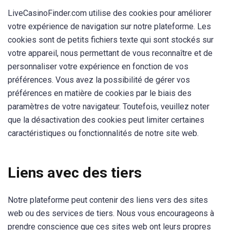
LiveCasinoFinder.com utilise des cookies pour améliorer
votre expérience de navigation sur notre plateforme. Les
cookies sont de petits fichiers texte qui sont stockés sur
votre appareil, nous permettant de vous reconnaître et de
personnaliser votre expérience en fonction de vos
préférences. Vous avez la possibilité de gérer vos
préférences en matière de cookies par le biais des
paramètres de votre navigateur. Toutefois, veuillez noter
que la désactivation des cookies peut limiter certaines
caractéristiques ou fonctionnalités de notre site web.
Liens avec des tiers
Notre plateforme peut contenir des liens vers des sites
web ou des services de tiers. Nous vous encourageons à
prendre conscience que ces sites web ont leurs propres