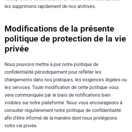
les supprimons rapidement de nos archives.
Modifications de la présente
politique de protection de la vie
privée
Nous pouvons mettre à jour notre politique de
confidentialité périodiquement pour refléter les
changements dans nos pratiques, les exigences légales ou
les services. Toute modification de cette politique vous
sera communiquée par le biais de notifications bien
visibles sur notre plateforme. Nous vous encourageons à
consulter régulièrement notre politique de confidentialité
afin d'être informé de la manière dont nous protégeons
votre vie privée.