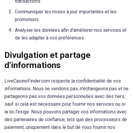
transactions
Communiquer les mises à jour importantes et les
promotions
Analyser les données afin d'améliorer nos services et
de les adapter à vos préférences
Divulgation et partage
d'informations
LiveCasinoFinder.com respecte la confidentialité de vos
informations. Nous ne vendons pas, n'échangeons pas et ne
partageons pas vos données personnelles avec des tiers,
sauf si cela est nécessaire pour fournir nos services ou si
la loi l'exige. Nous pouvons partager vos informations avec
des partenaires de confiance, tels que des processeurs de
paiement, uniquement dans le but de vous fournir nos