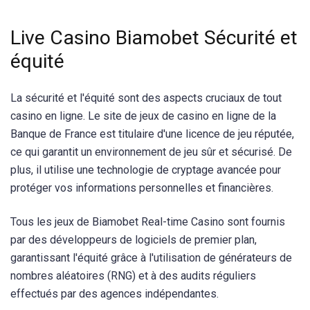
Live Casino Biamobet Sécurité et
équité
La sécurité et l'équité sont des aspects cruciaux de tout
casino en ligne. Le site de jeux de casino en ligne de la
Banque de France est titulaire d'une licence de jeu réputée,
ce qui garantit un environnement de jeu sûr et sécurisé. De
plus, il utilise une technologie de cryptage avancée pour
protéger vos informations personnelles et financières.
Tous les jeux de Biamobet Real-time Casino sont fournis
par des développeurs de logiciels de premier plan,
garantissant l'équité grâce à l'utilisation de générateurs de
nombres aléatoires (RNG) et à des audits réguliers
effectués par des agences indépendantes.