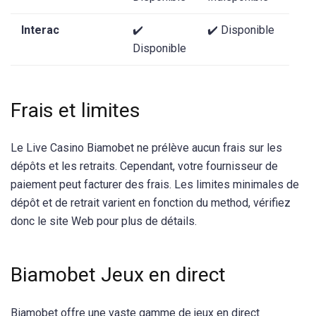
Interac
✔️
✔️ Disponible
Disponible
Frais et limites
Le Live Casino Biamobet ne prélève aucun frais sur les
dépôts et les retraits. Cependant, votre fournisseur de
paiement peut facturer des frais. Les limites minimales de
dépôt et de retrait varient en fonction du method, vérifiez
donc le site Web pour plus de détails.
Biamobet Jeux en direct
Biamobet offre une vaste gamme de jeux en direct