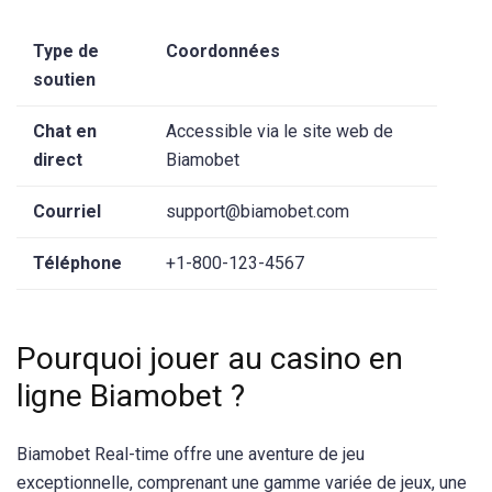
Type de
Coordonnées
soutien
Chat en
Accessible via le site web de
direct
Biamobet
Courriel
support@biamobet.com
Téléphone
+1-800-123-4567
Pourquoi jouer au casino en
ligne Biamobet ?
Biamobet Real-time offre une aventure de jeu
exceptionnelle, comprenant une gamme variée de jeux, une