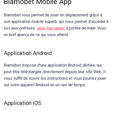
Biamobet Mobile App
Biamobet vous permet de jouer en déplacement grâce à
son application mobile superb, qui vous permet d'accéder à
vos jeux préférés.
Jeux live casino
à portée de main. Voici
un bref aperçu de ce qui vous attend :
Application Android
Biamobet dispose d'une application Android dédiée, qui
peut être téléchargée directement depuis leur site Web. Il
vous suffit de suivre les instructions et vous pourrez jouer
sur votre appareil Android en un rien de temps.
Application iOS