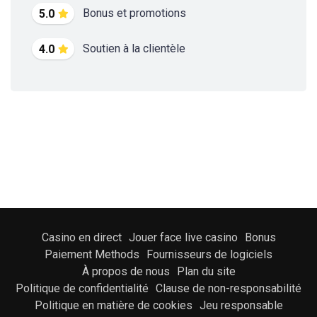
Bonus et promotions
5.0
Soutien à la clientèle
4.0
Casino en direct
Jouer face live casino
Bonus
Paiement Methods
Fournisseurs de logiciels
À propos de nous
Plan du site
Politique de confidentialité
Clause de non-responsabilité
Politique en matière de cookies
Jeu responsable