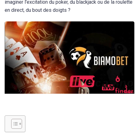
imaginer l'excitation du poker, du blackjack ou de la roulette
en direct, du bout des doigts ?