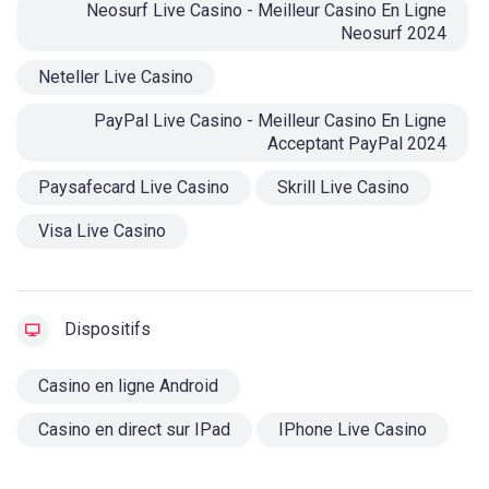
Neosurf Live Casino - Meilleur Casino En Ligne
Neosurf 2024
Neteller Live Casino
PayPal Live Casino - Meilleur Casino En Ligne
Acceptant PayPal 2024
Paysafecard Live Casino
Skrill Live Casino
Visa Live Casino
Dispositifs
Casino en ligne Android
Casino en direct sur IPad
IPhone Live Casino