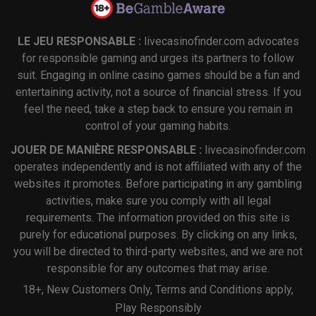
LE JEU RESPONSABLE :
livecasinofinder.com advocates
for responsible gaming and urges its partners to follow
suit. Engaging in online casino games should be a fun and
entertaining activity, not a source of financial stress. If you
feel the need, take a step back to ensure you remain in
control of your gaming habits.
JOUER DE MANIÈRE RESPONSABLE :
livecasinofinder.com
operates independently and is not affiliated with any of the
websites it promotes. Before participating in any gambling
activities, make sure you comply with all legal
requirements. The information provided on this site is
purely for educational purposes. By clicking on any links,
you will be directed to third-party websites, and we are not
responsible for any outcomes that may arise.
18+, New Customers Only, Terms and Conditions apply,
Play Responsibly