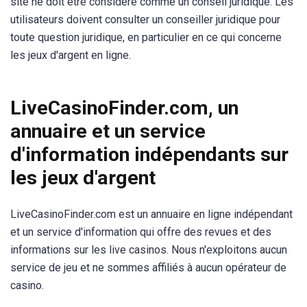
site ne doit être considéré comme un conseil juridique. Les
utilisateurs doivent consulter un conseiller juridique pour
toute question juridique, en particulier en ce qui concerne
les jeux d'argent en ligne.
LiveCasinoFinder.com, un
annuaire et un service
d'information indépendants sur
les jeux d'argent
LiveCasinoFinder.com est un annuaire en ligne indépendant
et un service d'information qui offre des revues et des
informations sur les live casinos. Nous n'exploitons aucun
service de jeu et ne sommes affiliés à aucun opérateur de
casino.