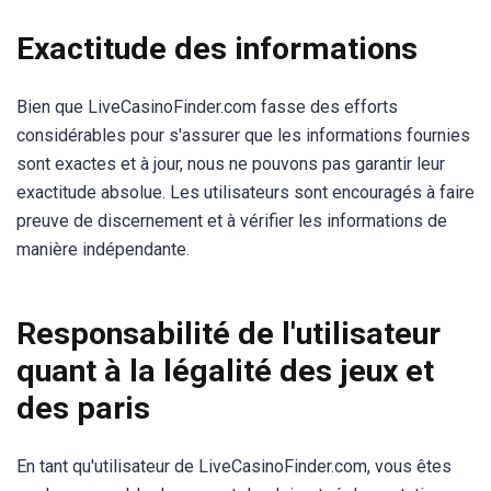
Exactitude des informations
Bien que LiveCasinoFinder.com fasse des efforts
considérables pour s'assurer que les informations fournies
sont exactes et à jour, nous ne pouvons pas garantir leur
exactitude absolue. Les utilisateurs sont encouragés à faire
preuve de discernement et à vérifier les informations de
manière indépendante.
Responsabilité de l'utilisateur
quant à la légalité des jeux et
des paris
En tant qu'utilisateur de LiveCasinoFinder.com, vous êtes