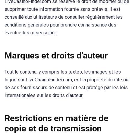
LiveCasinoFinder.com se réserve le droit de modifier ou de
supprimer toute information fournie sans préavis. Il est
conseillé aux utilisateurs de consulter régulièrement les
conditions générales pour prendre connaissance des
éventuelles mises à jour.
Marques et droits d'auteur
Tout le contenu, y compris les textes, les images et les
logos sur LiveCasinoFinder.com, est la propriété du site ou
de ses fournisseurs de contenu et est protégé par les lois
internationales sur les droits d'auteur.
Restrictions en matière de
copie et de transmission