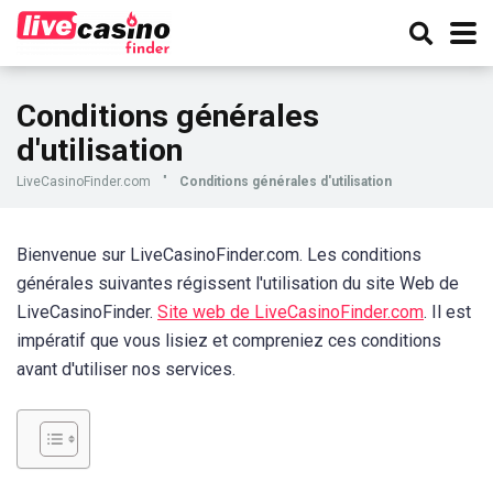
Conditions générales
d'utilisation
LiveCasinoFinder.com
"
Conditions générales d'utilisation
Bienvenue sur LiveCasinoFinder.com. Les conditions
générales suivantes régissent l'utilisation du site Web de
LiveCasinoFinder.
Site web de LiveCasinoFinder.com
. Il est
impératif que vous lisiez et compreniez ces conditions
avant d'utiliser nos services.