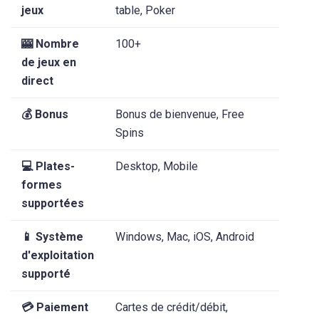
jeux
table, Poker
🎰 Nombre
100+
de jeux en
direct
💰 Bonus
Bonus de bienvenue, Free
Spins
💻 Plates-
Desktop, Mobile
formes
supportées
📱 Système
Windows, Mac, iOS, Android
d'exploitation
supporté
💳 Paiement
Cartes de crédit/débit,