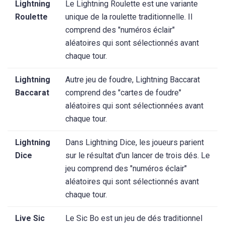
Lightning
Le Lightning Roulette est une variante
Roulette
unique de la roulette traditionnelle. Il
comprend des "numéros éclair"
aléatoires qui sont sélectionnés avant
chaque tour.
Lightning
Autre jeu de foudre, Lightning Baccarat
Baccarat
comprend des "cartes de foudre"
aléatoires qui sont sélectionnées avant
chaque tour.
Lightning
Dans Lightning Dice, les joueurs parient
Dice
sur le résultat d'un lancer de trois dés. Le
jeu comprend des "numéros éclair"
aléatoires qui sont sélectionnés avant
chaque tour.
Live Sic
Le Sic Bo est un jeu de dés traditionnel