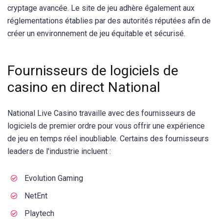
cryptage avancée. Le site de jeu adhère également aux
réglementations établies par des autorités réputées afin de
créer un environnement de jeu équitable et sécurisé.
Fournisseurs de logiciels de
casino en direct National
National Live Casino travaille avec des fournisseurs de
logiciels de premier ordre pour vous offrir une expérience
de jeu en temps réel inoubliable. Certains des fournisseurs
leaders de l'industrie incluent :
Evolution Gaming
NetEnt
Playtech