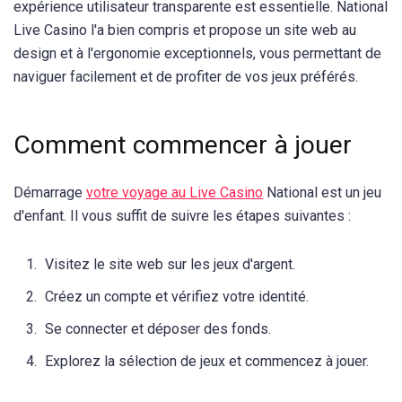
expérience utilisateur transparente est essentielle. National
Live Casino l'a bien compris et propose un site web au
design et à l'ergonomie exceptionnels, vous permettant de
naviguer facilement et de profiter de vos jeux préférés.
Comment commencer à jouer
Démarrage
votre voyage au Live Casino
National est un jeu
d'enfant. Il vous suffit de suivre les étapes suivantes :
Visitez le site web sur les jeux d'argent.
Créez un compte et vérifiez votre identité.
Se connecter et déposer des fonds.
Explorez la sélection de jeux et commencez à jouer.