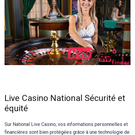
Live Casino National Sécurité et
équité
Sur National Live Casino, vos informations personnelles et
financières sont bien protégées grâce à une technologie de