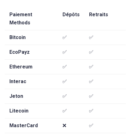
Paiement
Dépôts
Retraits
Methods
Bitcoin
✅
✅
EcoPayz
✅
✅
Ethereum
✅
✅
Interac
✅
✅
Jeton
✅
✅
Litecoin
✅
✅
MasterCard
❌
✅