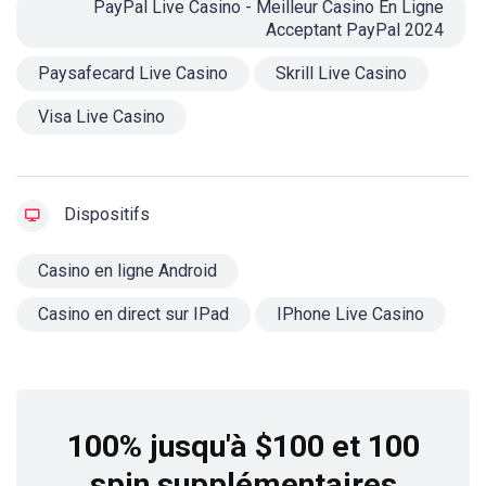
PayPal Live Casino - Meilleur Casino En Ligne
Acceptant PayPal 2024
Paysafecard Live Casino
Skrill Live Casino
Visa Live Casino
Dispositifs
Casino en ligne Android
Casino en direct sur IPad
IPhone Live Casino
100% jusqu'à $100 et 100
spin supplémentaires