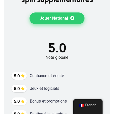
Jouer National
5.0
Note globale
Confiance et équité
5.0
Jeux et logiciels
5.0
Bonus et promotions
5.0
French
Soutien à la clientèle