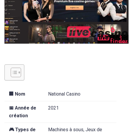
🏢 Nom
National Casino
📅 Année de
2021
création
🎮 Types de
Machines à sous, Jeux de