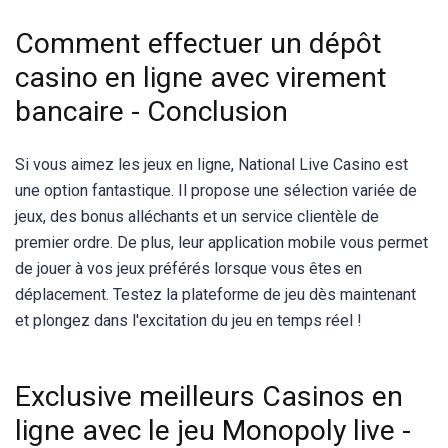
Comment effectuer un dépôt
casino en ligne avec virement
bancaire - Conclusion
Si vous aimez les jeux en ligne, National Live Casino est
une option fantastique. Il propose une sélection variée de
jeux, des bonus alléchants et un service clientèle de
premier ordre. De plus, leur application mobile vous permet
de jouer à vos jeux préférés lorsque vous êtes en
déplacement. Testez la plateforme de jeu dès maintenant
et plongez dans l'excitation du jeu en temps réel !
Exclusive meilleurs Casinos en
ligne avec le jeu Monopoly live -