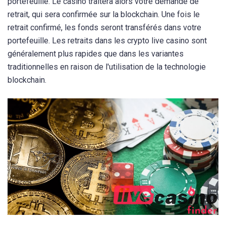
portefeuille. Le casino traitera alors votre demande de
retrait, qui sera confirmée sur la blockchain. Une fois le
retrait confirmé, les fonds seront transférés dans votre
portefeuille. Les retraits dans les crypto live casino sont
généralement plus rapides que dans les variantes
traditionnelles en raison de l'utilisation de la technologie
blockchain.