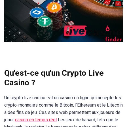
Qu'est-ce qu'un Crypto Live
Casino ?
Un crypto live casino est un casino en ligne qui accepte les
crypto-monnaies comme le Bitcoin, l'Ethereum et le Litecoin
à des fins de jeu. Ces sites web permettent aux joueurs de
jouer
casino en temps réel
Les jeux de hasard, tels que le