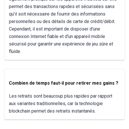
permet des transactions rapides et sécurisées sans
qu'il soit nécessaire de fournir des informations
personnelles ou des détails de carte de crédit/débit.
Cependant, il est important de disposer d'une
connexion Internet fiable et d'un appareil mobile
sécurisé pour garantir une expérience de jeu sûre et
fluide.
Combien de temps faut-il pour retirer mes gains ?
Les retraits sont beaucoup plus rapides par rapport
aux variantes traditionnelles, car la technologie
blockchain permet des retraits instantanés.