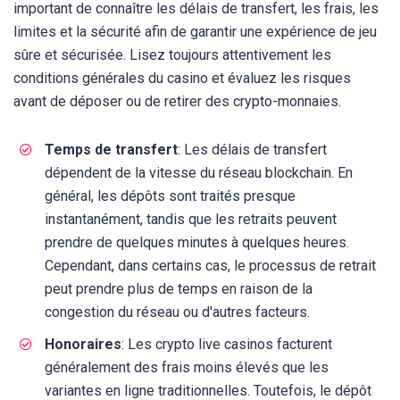
important de connaître les délais de transfert, les frais, les
limites et la sécurité afin de garantir une expérience de jeu
sûre et sécurisée. Lisez toujours attentivement les
conditions générales du casino et évaluez les risques
avant de déposer ou de retirer des crypto-monnaies.
Temps de transfert
: Les délais de transfert
dépendent de la vitesse du réseau blockchain. En
général, les dépôts sont traités presque
instantanément, tandis que les retraits peuvent
prendre de quelques minutes à quelques heures.
Cependant, dans certains cas, le processus de retrait
peut prendre plus de temps en raison de la
congestion du réseau ou d'autres facteurs.
Honoraires
: Les crypto live casinos facturent
généralement des frais moins élevés que les
variantes en ligne traditionnelles. Toutefois, le dépôt