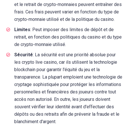
et le retrait de crypto-monnaies peuvent entraîner des
frais. Ces frais peuvent varier en fonction du type de
crypto-monnaie utilisé et de la politique du casino.
Limites
: Peut imposer des limites de dépôt et de
retrait, en fonction des politiques du casino et du type
de crypto-monnaie utilisé.
Sécurité
: La sécurité est une priorité absolue pour
les crypto live casino, car ils utilisent la technologie
blockchain pour garantir l'équité du jeu et la
transparence. La plupart emploient une technologie de
cryptage sophistiquée pour protéger les informations
personnelles et financières des joueurs contre tout
accès non autorisé. En outre, les joueurs doivent
souvent vérifier leur identité avant d'effectuer des
dépôts ou des retraits afin de prévenir la fraude et le
blanchiment d'argent.