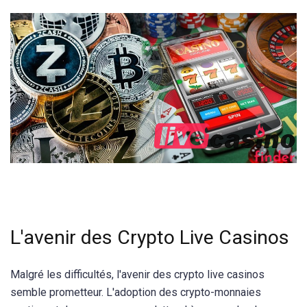
L'avenir des Crypto Live Casinos
Malgré les difficultés, l'avenir des crypto live casinos
semble prometteur. L'adoption des crypto-monnaies