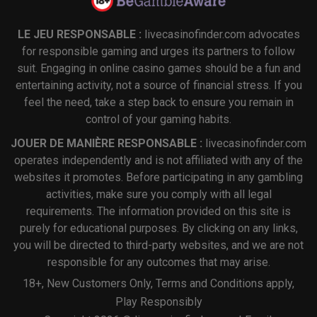
LE JEU RESPONSABLE :
livecasinofinder.com advocates
for responsible gaming and urges its partners to follow
suit. Engaging in online casino games should be a fun and
entertaining activity, not a source of financial stress. If you
feel the need, take a step back to ensure you remain in
control of your gaming habits.
JOUER DE MANIÈRE RESPONSABLE :
livecasinofinder.com
operates independently and is not affiliated with any of the
websites it promotes. Before participating in any gambling
activities, make sure you comply with all legal
requirements. The information provided on this site is
purely for educational purposes. By clicking on any links,
you will be directed to third-party websites, and we are not
responsible for any outcomes that may arise.
18+, New Customers Only, Terms and Conditions apply,
Play Responsibly