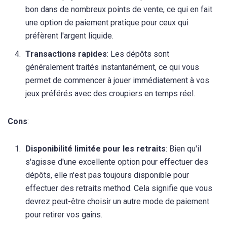
bon dans de nombreux points de vente, ce qui en fait
une option de paiement pratique pour ceux qui
préfèrent l'argent liquide.
Transactions rapides
: Les dépôts sont
généralement traités instantanément, ce qui vous
permet de commencer à jouer immédiatement à vos
jeux préférés avec des croupiers en temps réel.
Cons
:
Disponibilité limitée pour les retraits
: Bien qu'il
s'agisse d'une excellente option pour effectuer des
dépôts, elle n'est pas toujours disponible pour
effectuer des retraits method. Cela signifie que vous
devrez peut-être choisir un autre mode de paiement
pour retirer vos gains.