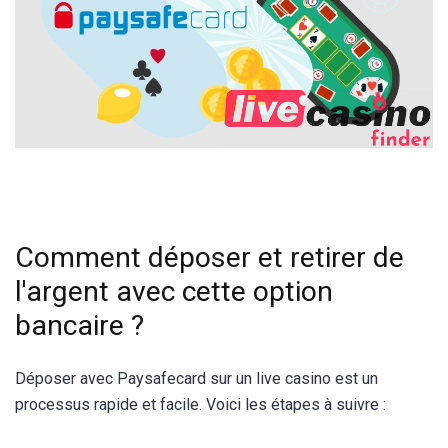
Comment déposer et retirer de
l'argent avec cette option
bancaire ?
Déposer avec Paysafecard sur un live casino est un
processus rapide et facile. Voici les étapes à suivre :