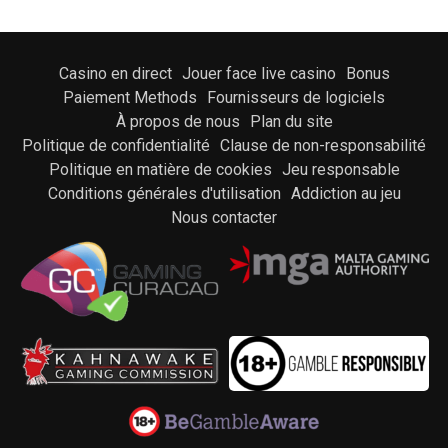
Casino en direct
Jouer face live casino
Bonus
Paiement Methods
Fournisseurs de logiciels
À propos de nous
Plan du site
Politique de confidentialité
Clause de non-responsabilité
Politique en matière de cookies
Jeu responsable
Conditions générales d'utilisation
Addiction au jeu
Nous contacter