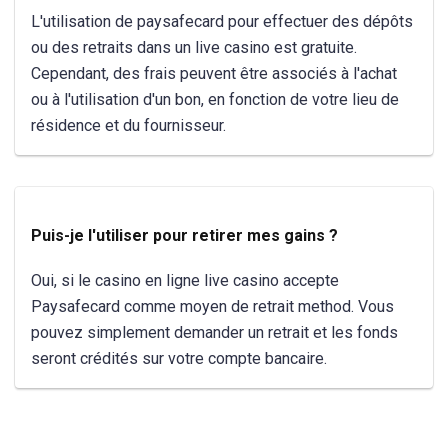
L'utilisation de paysafecard pour effectuer des dépôts
ou des retraits dans un live casino est gratuite.
Cependant, des frais peuvent être associés à l'achat
ou à l'utilisation d'un bon, en fonction de votre lieu de
résidence et du fournisseur.
Puis-je l'utiliser pour retirer mes gains ?
Oui, si le casino en ligne live casino accepte
Paysafecard comme moyen de retrait method. Vous
pouvez simplement demander un retrait et les fonds
seront crédités sur votre compte bancaire.