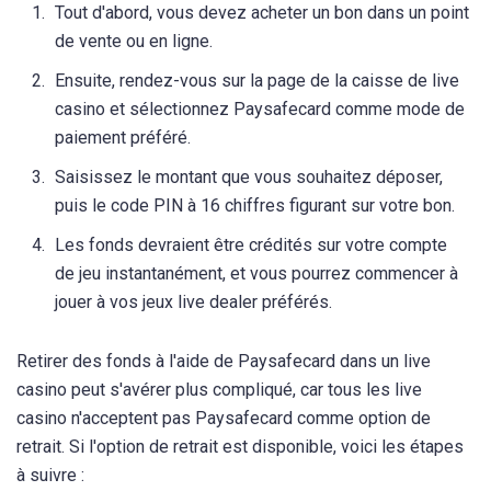
Tout d'abord, vous devez acheter un bon dans un point
de vente ou en ligne.
Ensuite, rendez-vous sur la page de la caisse de live
casino et sélectionnez Paysafecard comme mode de
paiement préféré.
Saisissez le montant que vous souhaitez déposer,
puis le code PIN à 16 chiffres figurant sur votre bon.
Les fonds devraient être crédités sur votre compte
de jeu instantanément, et vous pourrez commencer à
jouer à vos jeux live dealer préférés.
Retirer des fonds à l'aide de Paysafecard dans un live
casino peut s'avérer plus compliqué, car tous les live
casino n'acceptent pas Paysafecard comme option de
retrait. Si l'option de retrait est disponible, voici les étapes
à suivre :