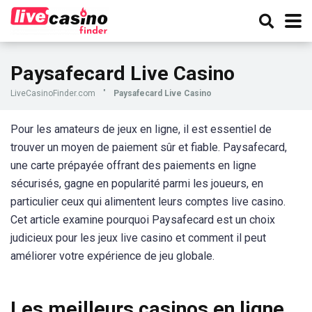
Paysafecard Live Casino
LiveCasinoFinder.com
"
Paysafecard Live Casino
Pour les amateurs de jeux en ligne, il est essentiel de
trouver un moyen de paiement sûr et fiable. Paysafecard,
une carte prépayée offrant des paiements en ligne
sécurisés, gagne en popularité parmi les joueurs, en
particulier ceux qui alimentent leurs comptes live casino.
Cet article examine pourquoi Paysafecard est un choix
judicieux pour les jeux live casino et comment il peut
améliorer votre expérience de jeu globale.
Les meilleurs casinos en ligne