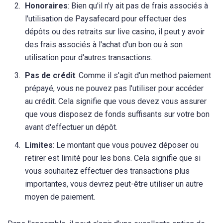
Honoraires
: Bien qu'il n'y ait pas de frais associés à
l'utilisation de Paysafecard pour effectuer des
dépôts ou des retraits sur live casino, il peut y avoir
des frais associés à l'achat d'un bon ou à son
utilisation pour d'autres transactions.
Pas de crédit
: Comme il s'agit d'un method paiement
prépayé, vous ne pouvez pas l'utiliser pour accéder
au crédit. Cela signifie que vous devez vous assurer
que vous disposez de fonds suffisants sur votre bon
avant d'effectuer un dépôt.
Limites
: Le montant que vous pouvez déposer ou
retirer est limité pour les bons. Cela signifie que si
vous souhaitez effectuer des transactions plus
importantes, vous devrez peut-être utiliser un autre
moyen de paiement.