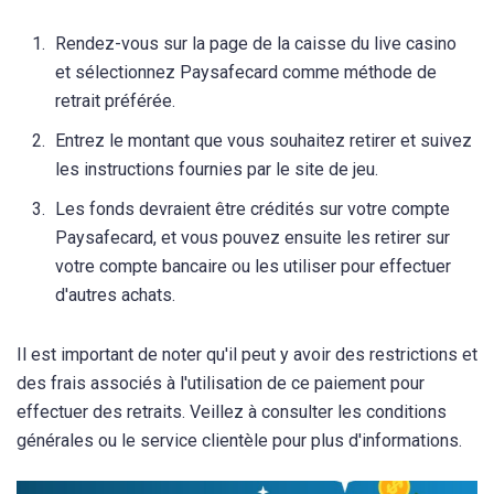
Rendez-vous sur la page de la caisse du live casino
et sélectionnez Paysafecard comme méthode de
retrait préférée.
Entrez le montant que vous souhaitez retirer et suivez
les instructions fournies par le site de jeu.
Les fonds devraient être crédités sur votre compte
Paysafecard, et vous pouvez ensuite les retirer sur
votre compte bancaire ou les utiliser pour effectuer
d'autres achats.
Il est important de noter qu'il peut y avoir des restrictions et
des frais associés à l'utilisation de ce paiement pour
effectuer des retraits. Veillez à consulter les conditions
générales ou le service clientèle pour plus d'informations.