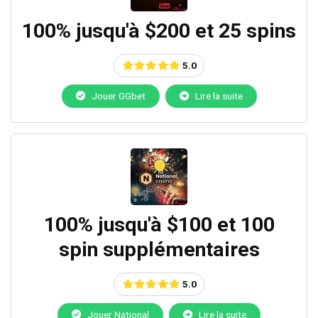
100% jusqu'à $200 et 25 spins
5.0
Jouer GGbet
Lire la suite
100% jusqu'à $100 et 100
spin supplémentaires
5.0
Jouer National
Lire la suite