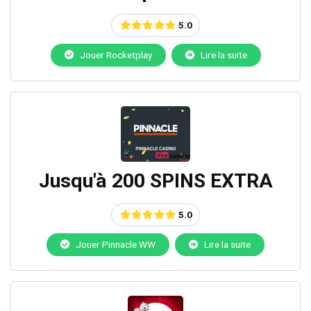
5.0
Jouer Rocketplay
Lire la suite
Jusqu'à 200 SPINS EXTRA
5.0
Jouer Pinnacle WW
Lire la suite