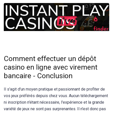
Comment effectuer un dépôt
casino en ligne avec virement
bancaire - Conclusion
Il s'agit d'un moyen pratique et passionnant de profiter de
vos jeux préférés depuis chez vous. Aucun téléchargement
ni inscription n'étant nécessaire, l'expérience et la grande
variété de jeux ne sont pas surprenantes. Il n'est donc pas