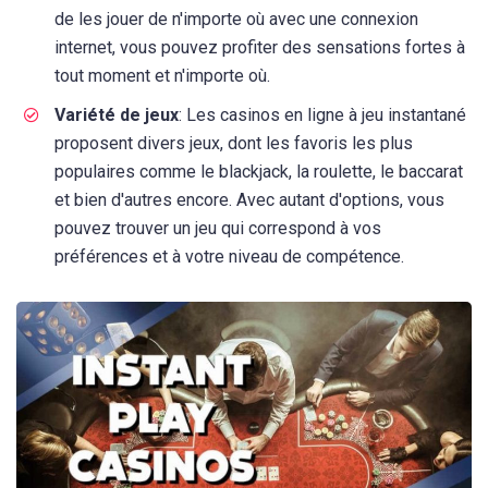
de les jouer de n'importe où avec une connexion
internet, vous pouvez profiter des sensations fortes à
tout moment et n'importe où.
Variété de jeux
: Les casinos en ligne à jeu instantané
proposent divers jeux, dont les favoris les plus
populaires comme le blackjack, la roulette, le baccarat
et bien d'autres encore. Avec autant d'options, vous
pouvez trouver un jeu qui correspond à vos
préférences et à votre niveau de compétence.