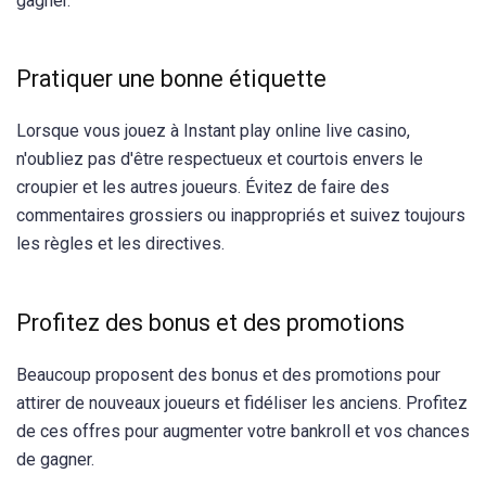
gagner.
Pratiquer une bonne étiquette
Lorsque vous jouez à Instant play online live casino,
n'oubliez pas d'être respectueux et courtois envers le
croupier et les autres joueurs. Évitez de faire des
commentaires grossiers ou inappropriés et suivez toujours
les règles et les directives.
Profitez des bonus et des promotions
Beaucoup proposent des bonus et des promotions pour
attirer de nouveaux joueurs et fidéliser les anciens. Profitez
de ces offres pour augmenter votre bankroll et vos chances
de gagner.