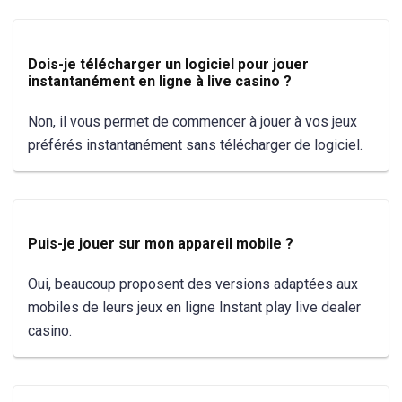
Dois-je télécharger un logiciel pour jouer
instantanément en ligne à live casino ?
Non, il vous permet de commencer à jouer à vos jeux
préférés instantanément sans télécharger de logiciel.
Puis-je jouer sur mon appareil mobile ?
Oui, beaucoup proposent des versions adaptées aux
mobiles de leurs jeux en ligne Instant play live dealer
casino.