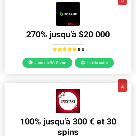
3
270% jusqu'à $20 000
5.0
Jouer à BC.Game
Lire la suite
4
100% jusqu'à 300 € et 30
spins