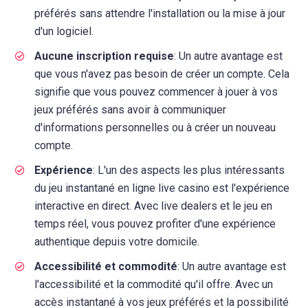
préférés sans attendre l'installation ou la mise à jour
d'un logiciel.
Aucune inscription requise
: Un autre avantage est
que vous n'avez pas besoin de créer un compte. Cela
signifie que vous pouvez commencer à jouer à vos
jeux préférés sans avoir à communiquer
d'informations personnelles ou à créer un nouveau
compte.
Expérience
: L'un des aspects les plus intéressants
du jeu instantané en ligne live casino est l'expérience
interactive en direct. Avec live dealers et le jeu en
temps réel, vous pouvez profiter d'une expérience
authentique depuis votre domicile.
Accessibilité et commodité
: Un autre avantage est
l'accessibilité et la commodité qu'il offre. Avec un
accès instantané à vos jeux préférés et la possibilité