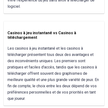
vivre l'expérience du jeu sans avoir à télécharger de
logiciel.
Casinos à jeu instantané vs Casinos à
téléchargement
Les casinos à jeu instantané et les casinos à
télécharger présentent tous deux des avantages et
des inconvénients uniques. Les premiers sont
pratiques et faciles d'accès, tandis que les casinos à
télécharger offrent souvent des graphismes de
meilleure qualité et une plus grande variété de jeux. En
fin de compte, le choix entre les deux dépend de vos
préférences personnelles et de vos priorités en tant
que joueur.