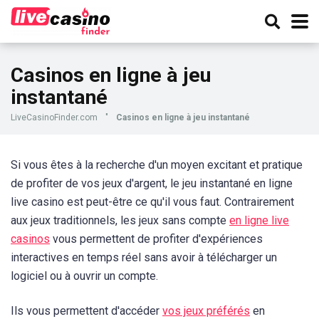
Casinos en ligne à jeu
instantané
LiveCasinoFinder.com
"
Casinos en ligne à jeu instantané
Si vous êtes à la recherche d'un moyen excitant et pratique
de profiter de vos jeux d'argent, le jeu instantané en ligne
live casino est peut-être ce qu'il vous faut. Contrairement
aux jeux traditionnels, les jeux sans compte
en ligne live
casinos
vous permettent de profiter d'expériences
interactives en temps réel sans avoir à télécharger un
logiciel ou à ouvrir un compte.
Ils vous permettent d'accéder
vos jeux préférés
en