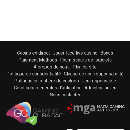
Casino en direct
Jouer face live casino
Bonus
Paiement Methods
Fournisseurs de logiciels
À propos de nous
Plan du site
Politique de confidentialité
Clause de non-responsabilité
Politique en matière de cookies
Jeu responsable
Conditions générales d'utilisation
Addiction au jeu
Nous contacter