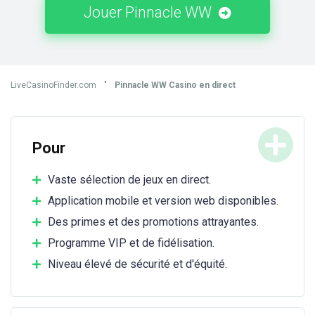
Jouer Pinnacle WW
LiveCasinoFinder.com
"
Pinnacle WW Casino en direct
Pour
Vaste sélection de jeux en direct.
Application mobile et version web disponibles.
Des primes et des promotions attrayantes.
Programme VIP et de fidélisation.
Niveau élevé de sécurité et d'équité.