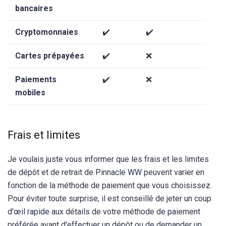
bancaires
Cryptomonnaies
✔️
✔️
Cartes prépayées
✔️
❌
Paiements
✔️
❌
mobiles
Frais et limites
Je voulais juste vous informer que les frais et les limites
de dépôt et de retrait de Pinnacle WW peuvent varier en
fonction de la méthode de paiement que vous choisissez.
Pour éviter toute surprise, il est conseillé de jeter un coup
d'œil rapide aux détails de votre méthode de paiement
préférée avant d'effectuer un dépôt ou de demander un