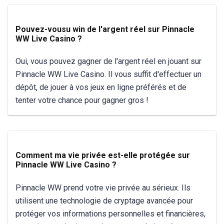
Pouvez-vousu win de l'argent réel sur Pinnacle
WW Live Casino ?
Oui, vous pouvez gagner de l'argent réel en jouant sur
Pinnacle WW Live Casino. Il vous suffit d'effectuer un
dépôt, de jouer à vos jeux en ligne préférés et de
tenter votre chance pour gagner gros !
Comment ma vie privée est-elle protégée sur
Pinnacle WW Live Casino ?
Pinnacle WW prend votre vie privée au sérieux. Ils
utilisent une technologie de cryptage avancée pour
protéger vos informations personnelles et financières,