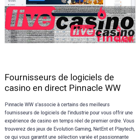
Fournisseurs de logiciels de
casino en direct Pinnacle WW
Pinnacle WW s'associe à certains des meilleurs
fournisseurs de logiciels de l'industrie pour vous offrir une
expérience de casino en temps réel de premier ordre. Vous
trouverez des jeux de Evolution Gaming, NetEnt et Playtech,
ce qui vous garantit une sélection variée et passionnante