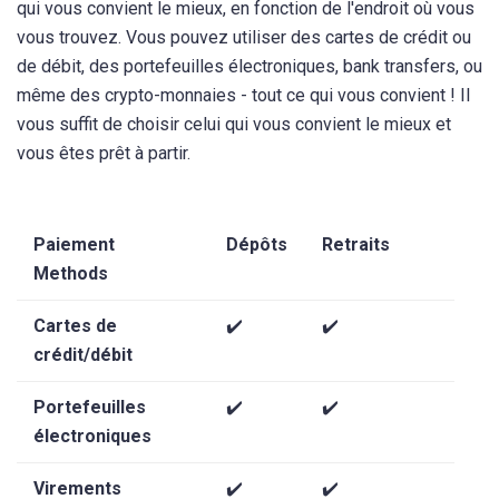
qui vous convient le mieux, en fonction de l'endroit où vous
vous trouvez. Vous pouvez utiliser des cartes de crédit ou
de débit, des portefeuilles électroniques, bank transfers, ou
même des crypto-monnaies - tout ce qui vous convient ! Il
vous suffit de choisir celui qui vous convient le mieux et
vous êtes prêt à partir.
Paiement
Dépôts
Retraits
Methods
Cartes de
✔️
✔️
crédit/débit
Portefeuilles
✔️
✔️
électroniques
Virements
✔️
✔️