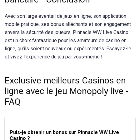
Avec son large éventail de jeux en ligne, son application
mobile pratique, ses bonus alléchants et son engagement
envers la sécurité des joueurs, Pinnacle WW Live Casino
est un choix fantastique pour les amateurs de casino en
ligne, qu'ils soient nouveaux ou expérimentés. Essayez-le
et vivez l'expérience du jeu par vous-même !
Exclusive meilleurs Casinos en
ligne avec le jeu Monopoly live -
FAQ
Puis-je obtenir un bonus sur Pinnacle WW Live
Casino ?