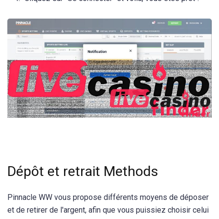
Dépôt et retrait Methods
Pinnacle WW vous propose différents moyens de déposer
et de retirer de l'argent, afin que vous puissiez choisir celui