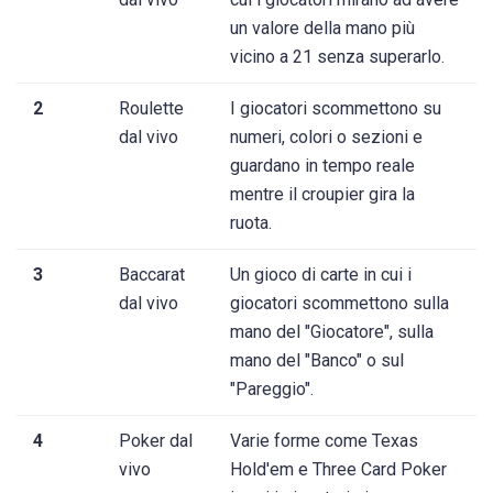
un valore della mano più
vicino a 21 senza superarlo.
2
Roulette
I giocatori scommettono su
dal vivo
numeri, colori o sezioni e
guardano in tempo reale
mentre il croupier gira la
ruota.
3
Baccarat
Un gioco di carte in cui i
dal vivo
giocatori scommettono sulla
mano del "Giocatore", sulla
mano del "Banco" o sul
"Pareggio".
4
Poker dal
Varie forme come Texas
vivo
Hold'em e Three Card Poker