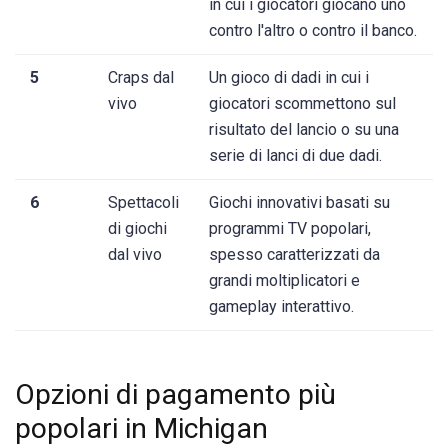
in cui i giocatori giocano uno
contro l'altro o contro il banco.
5
Craps dal
Un gioco di dadi in cui i
vivo
giocatori scommettono sul
risultato del lancio o su una
serie di lanci di due dadi.
6
Spettacoli
Giochi innovativi basati su
di giochi
programmi TV popolari,
dal vivo
spesso caratterizzati da
grandi moltiplicatori e
gameplay interattivo.
Opzioni di pagamento più
popolari in Michigan