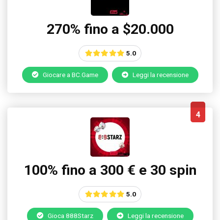
270% fino a $20.000
5.0
Giocare a BC.Game
Leggi la recensione
4
100% fino a 300 € e 30 spin
5.0
Gioca 888Starz
Leggi la recensione