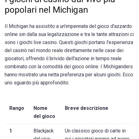
popolari nel Michigan
Il Michigan ha assistito a un'impennata del gioco d'azzardo
online sin dalla sua legalizzazione e tra le tante attrazioni ci
sono i giochi live casino. Questi giochi portano l'esperienza
del casinò nel mondo reale direttamente nelle case dei
giocatori, offrendo il brivido dell'azione in tempo reale
combinato con la comodità del gioco online. I Michiganders
hanno mostrato una netta preferenza per alcuni giochi. Ecco
uno sguardo più approfondito:
Rango
Nome
Breve descrizione
del gioco
1
Blackjack
Un classico gioco di carte in
dal vivo
cui i giocatori mirano ad avere