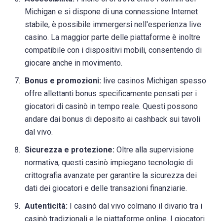
Michigan e si dispone di una connessione Internet
stabile, è possibile immergersi nell'esperienza live
casino. La maggior parte delle piattaforme è inoltre
compatibile con i dispositivi mobili, consentendo di
giocare anche in movimento.
Bonus e promozioni:
live casinos Michigan spesso
offre allettanti bonus specificamente pensati per i
giocatori di casinò in tempo reale. Questi possono
andare dai bonus di deposito ai cashback sui tavoli
dal vivo.
Sicurezza e protezione:
Oltre alla supervisione
normativa, questi casinò impiegano tecnologie di
crittografia avanzate per garantire la sicurezza dei
dati dei giocatori e delle transazioni finanziarie.
Autenticità:
I casinò dal vivo colmano il divario tra i
casinò tradizionali e le piattaforme online. I giocatori