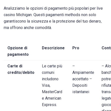
Analizziamo le opzioni di pagamento più popolari per live
casino Michigan. Questi pagamenti methods non solo
garantiscono la sicurezza e la protezione del tuo denaro,
ma offrono anche comodità.
Opzione di
Descrizione
Pro
Cont
pagamento
Carte di
Le carte più
–
– Al
credito/debito
comuni
Ampiamente
banc
includono
accettato –
potr
Visa,
Depositi
rifiut
MasterCard
istantanei
trans
e American
legat
Express.
gioc