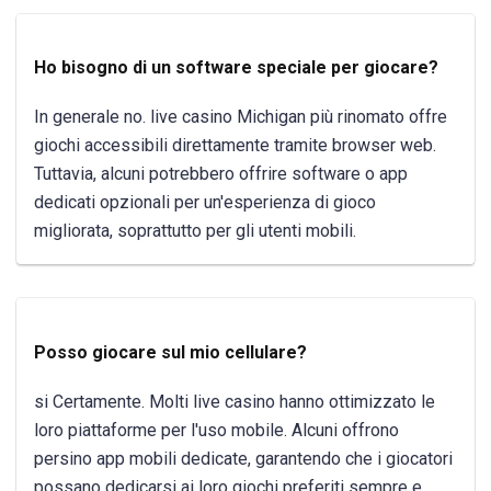
Ho bisogno di un software speciale per giocare?
In generale no. live casino Michigan più rinomato offre
giochi accessibili direttamente tramite browser web.
Tuttavia, alcuni potrebbero offrire software o app
dedicati opzionali per un'esperienza di gioco
migliorata, soprattutto per gli utenti mobili.
Posso giocare sul mio cellulare?
si Certamente. Molti live casino hanno ottimizzato le
loro piattaforme per l'uso mobile. Alcuni offrono
persino app mobili dedicate, garantendo che i giocatori
possano dedicarsi ai loro giochi preferiti sempre e