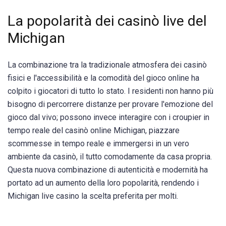
La popolarità dei casinò live del
Michigan
La combinazione tra la tradizionale atmosfera dei casinò
fisici e l'accessibilità e la comodità del gioco online ha
colpito i giocatori di tutto lo stato. I residenti non hanno più
bisogno di percorrere distanze per provare l'emozione del
gioco dal vivo; possono invece interagire con i croupier in
tempo reale del casinò online Michigan, piazzare
scommesse in tempo reale e immergersi in un vero
ambiente da casinò, il tutto comodamente da casa propria.
Questa nuova combinazione di autenticità e modernità ha
portato ad un aumento della loro popolarità, rendendo i
Michigan live casino la scelta preferita per molti.