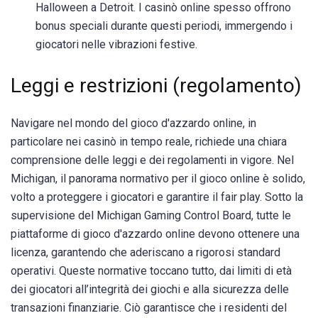
Halloween a Detroit. I casinò online spesso offrono
bonus speciali durante questi periodi, immergendo i
giocatori nelle vibrazioni festive.
Leggi e restrizioni (regolamento)
Navigare nel mondo del gioco d'azzardo online, in
particolare nei casinò in tempo reale, richiede una chiara
comprensione delle leggi e dei regolamenti in vigore. Nel
Michigan, il panorama normativo per il gioco online è solido,
volto a proteggere i giocatori e garantire il fair play. Sotto la
supervisione del Michigan Gaming Control Board, tutte le
piattaforme di gioco d'azzardo online devono ottenere una
licenza, garantendo che aderiscano a rigorosi standard
operativi. Queste normative toccano tutto, dai limiti di età
dei giocatori all’integrità dei giochi e alla sicurezza delle
transazioni finanziarie. Ciò garantisce che i residenti del