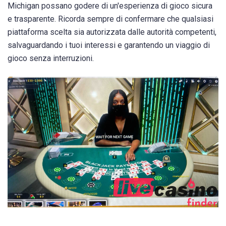
Michigan possano godere di un'esperienza di gioco sicura
e trasparente. Ricorda sempre di confermare che qualsiasi
piattaforma scelta sia autorizzata dalle autorità competenti,
salvaguardando i tuoi interessi e garantendo un viaggio di
gioco senza interruzioni.