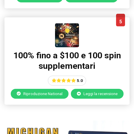
5
100% fino a $100 e 100 spin
supplementari
5.0
Riproduzione National
Leggi la recensione