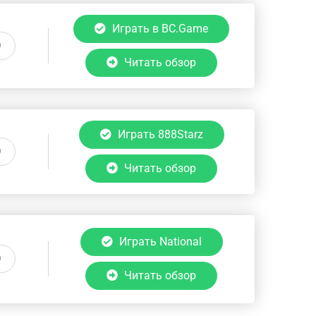
Играть в BC.Game
0
Читать обзор
Играть 888Starz
0
Читать обзор
Играть National
0
Читать обзор