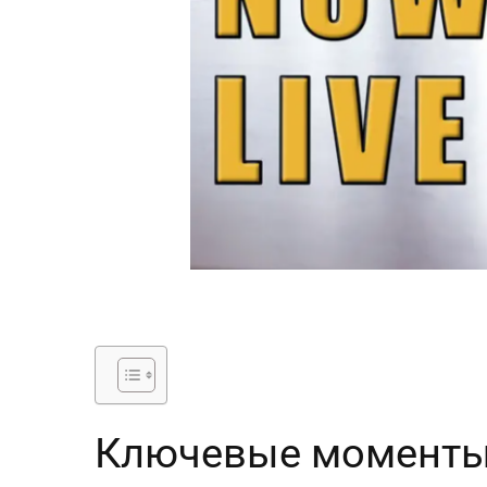
Ключевые моменты 