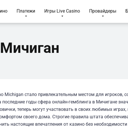
зино
Платежи
Игры Live Casino
Провайдеры
 Мичиган
ino Michigan стало привлекательным местом для игроков, 
 последние годы сфера онлайн-гемблинга в Мичигане зна
 новички, теперь могут участвовать в своих любимых играх
мфортом своего дома. Строгие правила штата обеспечиваю
чить настоящие впечатления от казино без необходимости 