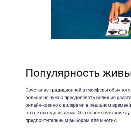
Популярность живы
Сочетание традиционной атмосферы обычного к
больше не нужно преодолевать большие рассто
онлайн-казино с дилерами в реальном времени 
это не выходя из дома. Это новое сочетание ау
предпочтительным выбором для многих.