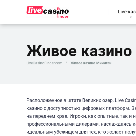
Live-ка
Живое казино
LiveCasinoFinder.com
"
Живое казино Мичиган
Расположенное в штате Великих озер, Live Cas
казино с доступностью цифровых платформ. За
на переднем крае. Игроки, как опытные, так и
профессиональными дилерами, наслаждаясь ко
идеальным убежищем для тех, кто желает полу