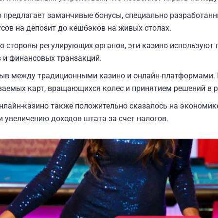
сто предлагает заманчивые бонусы, специально разработан
усов на депозит до кешбэков на живых столах.
 стороны регулирующих органов, эти казино используют
в и финансовых транзакций.
рыв между традиционными казино и онлайн-платформами.
аваемых карт, вращающихся колес и принятием решений в 
нлайн-казино также положительно сказалось на экономике
и увеличению доходов штата за счет налогов.