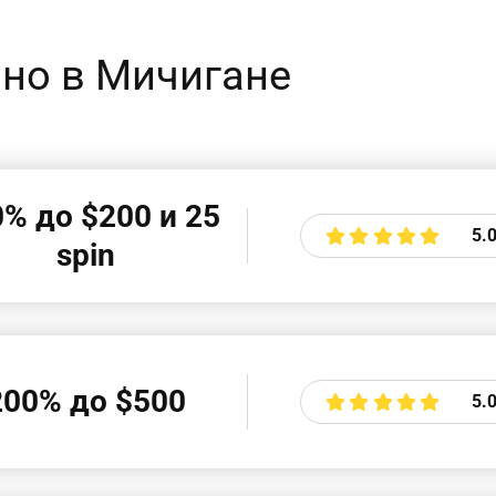
но в Мичигане
% до $200 и 25
5.
spin
200% до $500
5.