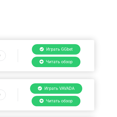
Играть GGbet
0
Читать обзор
Играть VAVADA
0
Читать обзор