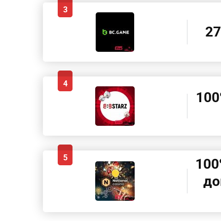
3
27
4
100
5
100
до