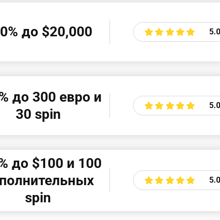
0% до $20,000
5.
% до 300 евро и
5.
30 spin
% до $100 и 100
полнительных
5.
spin