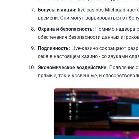
Бонусы и акции:
live casinos Michigan ча
времени. Они могут варьироваться от бон
Охрана и безопасность:
Помимо надзора со
обеспечения безопасности данных игроко
Подлинность:
Live-казино сокращают раз
себя в настоящем казино - со звуками сд
Экономическое воздействие:
Появление о
прямые, так и косвенные, и способствовал