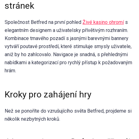
stránek
Společnost Betfred na první pohled
Živé kasino ohromí
s
elegantním designem a uživatelsky přívětivým rozhraním.
Kombinace tmavého pozadí s jasnými barevnými bannery
vytváří poutavé prostředí, které stimuluje smysly uživatele,
aniž by ho zahlcovalo. Navigace je snadná, s přehlednými
nabídkami a kategorizací pro rychlý přístup k požadovaným
hrám.
Kroky pro zahájení hry
Než se ponoříte do vzrušujícího světa Betfred, projdeme si
několik nezbytných kroků.