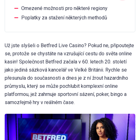
Omezené možnosti pro některé regiony
Poplatky za stažení některých methodů
Už jste slyšeli o Betfred Live Casino? Pokud ne, připoutejte
se, protože se chystáte na vzrušující cestu do světa online
kasin! Společnost Betfred začala v 60. letech 20. století
jako jediná sázková kancelář ve Velké Británii. Rychle se
přesunula do současnosti a dnes je z ní žrout hazardního
průmyslu, který se může pochlubit komplexní online
platformou, jež zahrnuje sportovní sázení, poker, bingo a
samozřejmě hry v reálném čase.