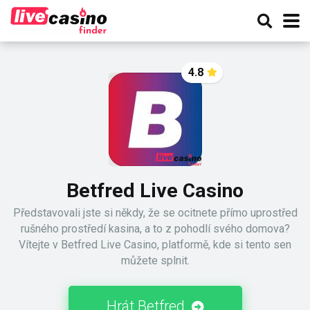
4.8
Betfred Live Casino
Představovali jste si někdy, že se ocitnete přímo uprostřed
rušného prostředí kasina, a to z pohodlí svého domova?
Vítejte v Betfred Live Casino, platformě, kde si tento sen
můžete splnit.
Hrát Betfred