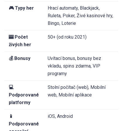
🎮 Typy her
Hrací automaty, Blackjack,
Ruleta, Poker, Živé kasinové hry,
Bingo, Loterie
🎰 Počet
50+ (od roku 2021)
živých her
💰 Bonusy
Uvítací bonus, bonusy bez
vkladu, spins zdarma, VIP
programy
💻
Stolní počítač (web), Mobilní
Podporované
web, Mobilní aplikace
platformy
📱
iOS, Android
Podporované