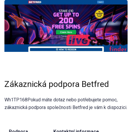
Zákaznická podpora Betfred
Wh1TP168Pokud máte dotaz nebo potřebujete pomoc,
zákaznická podpora společnosti Betfred je vám k dispozici.
Podpora
Kontaktní informace