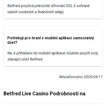
Betfred používá pokročilé šifrování SSL k ochraně
vašich osobních a finančních údajů.
Potřebuji pro hraní v mobilní aplikaci samostatný
účet?
Ne, k přihlášení do mobilní aplikace můžete použít svůj
stávající účet Betfred.
Aktualizováno 2024-04-11
Betfred Live Casino Podrobnosti na