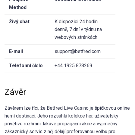
Method
Živý chat
K dispozici 24 hodin
denně, 7 dní v týdnu na
webových stránkách
E-mail
support@betfred.com
Telefonní číslo
+44 1925 878269
Závěr
Závěrem lze říci, že Betfred Live Casino je špičkovou online
herní destinací. Jeho rozsáhlá kolekce her, uživatelsky
přívětivé rozhraní, lákavé propagační akce a výjimečný
zákaznický servis z něj dělají preferovanou volbu pro