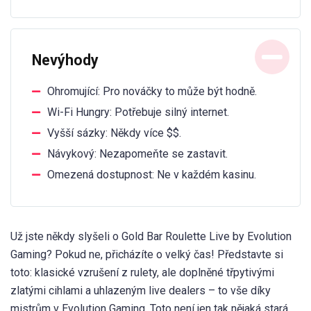
Nevýhody
Ohromující: Pro nováčky to může být hodně.
Wi-Fi Hungry: Potřebuje silný internet.
Vyšší sázky: Někdy více $$.
Návykový: Nezapomeňte se zastavit.
Omezená dostupnost: Ne v každém kasinu.
Už jste někdy slyšeli o Gold Bar Roulette Live by Evolution
Gaming? Pokud ne, přicházíte o velký čas! Představte si
toto: klasické vzrušení z rulety, ale doplněné třpytivými
zlatými cihlami a uhlazeným live dealers – to vše díky
mistrům v Evolution Gaming. Toto není jen tak nějaká stará