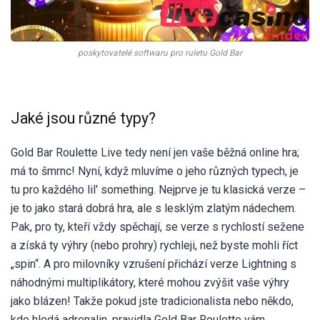
poskytovatelé softwaru pro ruletu Gold Bar
Jaké jsou různé typy?
Gold Bar Roulette Live tedy není jen vaše běžná online hra;
má to šmrnc! Nyní, když mluvíme o jeho různých typech, je
tu pro každého lil' something. Nejprve je tu klasická verze –
je to jako stará dobrá hra, ale s lesklým zlatým nádechem.
Pak, pro ty, kteří vždy spěchají, se verze s rychlostí sežene
a získá ty výhry (nebo prohry) rychleji, než byste mohli říct
„spin“. A pro milovníky vzrušení přichází verze Lightning s
náhodnými multiplikátory, které mohou zvýšit vaše výhry
jako blázen! Takže pokud jste tradicionalista nebo někdo,
kdo hledá adrenalin, pravidla Gold Bar Roulette vám