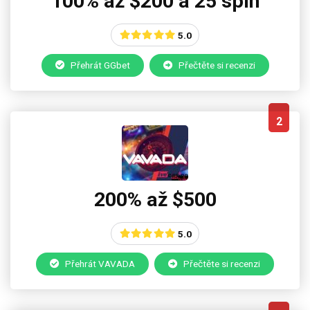
100% až $200 a 25 spin
5.0
Přehrát GGbet
Přečtěte si recenzi
2
200% až $500
5.0
Přehrát VAVADA
Přečtěte si recenzi