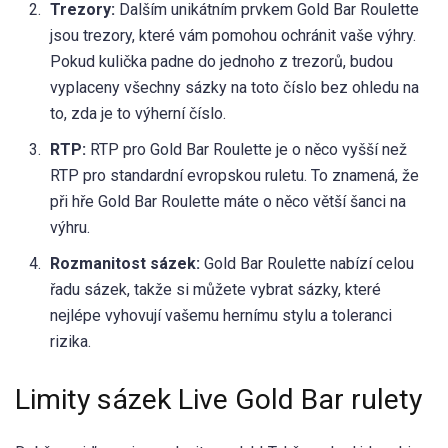
Trezory:
Dalším unikátním prvkem Gold Bar Roulette
jsou trezory, které vám pomohou ochránit vaše výhry.
Pokud kulička padne do jednoho z trezorů, budou
vyplaceny všechny sázky na toto číslo bez ohledu na
to, zda je to výherní číslo.
RTP:
RTP pro Gold Bar Roulette je o něco vyšší než
RTP pro standardní evropskou ruletu. To znamená, že
při hře Gold Bar Roulette máte o něco větší šanci na
výhru.
Rozmanitost sázek:
Gold Bar Roulette nabízí celou
řadu sázek, takže si můžete vybrat sázky, které
nejlépe vyhovují vašemu hernímu stylu a toleranci
rizika.
Limity sázek Live Gold Bar rulety