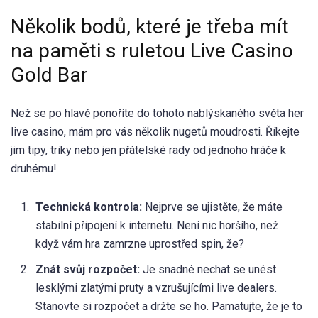
Několik bodů, které je třeba mít
na paměti s ruletou Live Casino
Gold Bar
Než se po hlavě ponoříte do tohoto nablýskaného světa her
live casino, mám pro vás několik nugetů moudrosti. Říkejte
jim tipy, triky nebo jen přátelské rady od jednoho hráče k
druhému!
Technická kontrola:
Nejprve se ujistěte, že máte
stabilní připojení k internetu. Není nic horšího, než
když vám hra zamrzne uprostřed spin, že?
Znát svůj rozpočet:
Je snadné nechat se unést
lesklými zlatými pruty a vzrušujícími live dealers.
Stanovte si rozpočet a držte se ho. Pamatujte, že je to