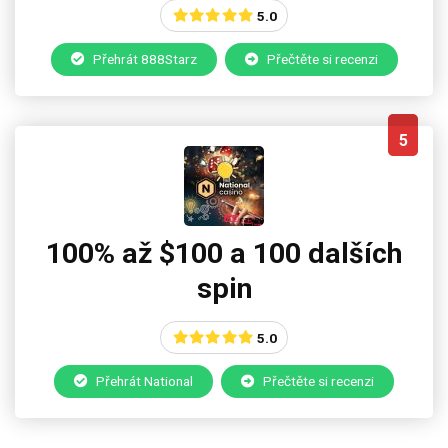
5.0
Přehrát 888Starz
Přečtěte si recenzi
5
100% až $100 a 100 dalších
spin
5.0
Přehrát National
Přečtěte si recenzi