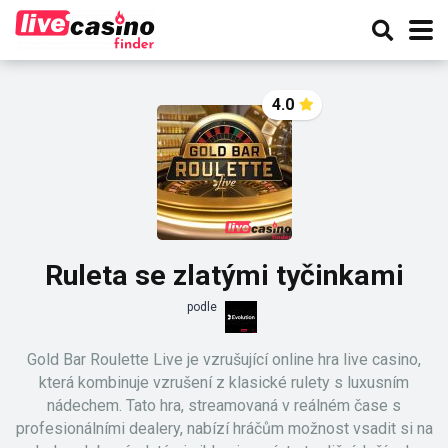
4.0
Ruleta se zlatými tyčinkami
podle
Gold Bar Roulette Live je vzrušující online hra live casino,
která kombinuje vzrušení z klasické rulety s luxusním
nádechem. Tato hra, streamovaná v reálném čase s
profesionálními dealery, nabízí hráčům možnost vsadit si na