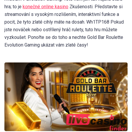
hra; to je
konečné online kasino
Zkušenosti. Představte si
streamování s vysokým rozlišením, interaktivní funkce a
pocit, že tyto zlaté cihly máte na dosah. Wh1TP168 Pokud
jste nováček nebo ostřílený hráč rulety, tuto hru můžete
vyzkoušet. Ponořte se do toho a nechte Gold Bar Roulette
Evolution Gaming ukázat vám zlaté časy!