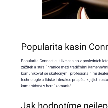
Popularita kasin Conn
Popularita Connecticut live casino v posledních lete
zážitek a stírají hranice mezi tradičními kamennými 
komunikovat se skutečnými, profesionálními deale
technologie a lidské interakce přispěla k jejich rosto
kamarádství v herní komunitě.
Jak hodnotíme nejlepš