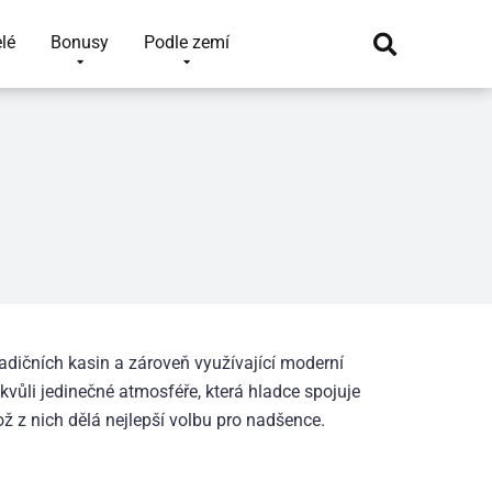
lé
Bonusy
Podle zemí
radičních kasin a zároveň využívající moderní
é kvůli jedinečné atmosféře, která hladce spojuje
ož z nich dělá nejlepší volbu pro nadšence.