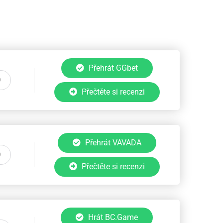
Přehrát GGbet
0
Přečtěte si recenzi
Přehrát VAVADA
0
Přečtěte si recenzi
Hrát BC.Game