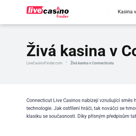
Kasina 
Živá kasina v C
LiveCasinoFinder.com
"
Živá kasina v Connecticutu
Connecticut Live Casinos nabízejí vzrušující směs h
technologie. Jak ostřílení hráči, tak nováčci se hrno
klasiku se současností. Díky přísným předpisům tato