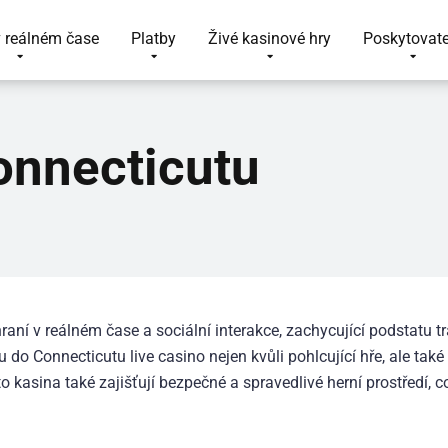
v reálném čase
Platby
Živé kasinové hry
Poskytovate
onnecticutu
raní v reálném čase a sociální interakce, zachycující podstatu t
u do Connecticutu live casino nejen kvůli pohlcující hře, ale tak
 kasina také zajišťují bezpečné a spravedlivé herní prostředí, c