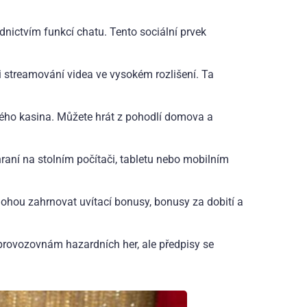
dnictvím funkcí chatu. Tento sociální prvek
i streamování videa ve vysokém rozlišení. Ta
kého kasina. Můžete hrát z pohodlí domova a
raní na stolním počítači, tabletu nebo mobilním
mohou zahrnovat uvítací bonusy, bonusy za dobití a
k provozovnám hazardních her, ale předpisy se