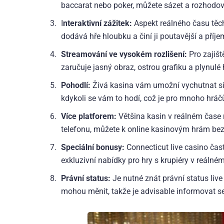
baccarat nebo poker, můžete sázet a rozhodovat 
I
nteraktivní zážitek:
Aspekt reálného času těcht
dodává hře hloubku a činí ji poutavější a příje
Streamování ve vysokém rozlišení:
Pro zajišt
zaručuje jasný obraz, ostrou grafiku a plynulé 
Pohodlí:
Živá kasina vám umožní vychutnat si 
kdykoli se vám to hodí, což je pro mnoho hrá
Více platforem:
Většina kasin v reálném čase n
telefonu, můžete k online kasinovým hrám bez
Speciální bonusy:
Connecticut live casino čas
exkluzivní nabídky pro hry s krupiéry v reálné
Právní status:
Je nutné znát právní status live
mohou měnit, takže je advisable informovat s