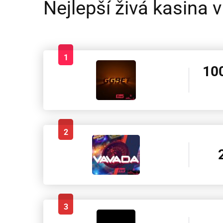
Nejlepší živá kasina 
1
10
2
3