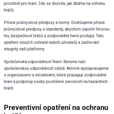
prostředí pro hraní. Zde se dozvíte, jak dbáme na ochranu
hráčů:
Přísné průmyslové předpisy a normy: Dodržujeme přísné
průmyslové předpisy a standardy, abychom zajistili férovou
hru, bezpečnost hráčů a zodpovědné herní postupy. Tato
opatření slouží k ochraně našich uživatelů a zachování
integrity naší platformy.
Společenská odpovědnost firem: Bereme naši
společenskou odpovědnost vážně. Aktivně spolupracujeme
s organizacemi a iniciativami, které propagují zodpovědné
hraní a podporují osoby postižené závislostí na hazardních
hrách.
Preventivní opatření na ochranu