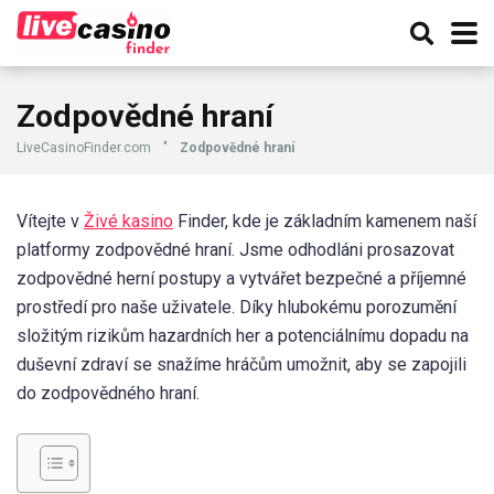
Zodpovědné hraní
LiveCasinoFinder.com
"
Zodpovědné hraní
Vítejte v
Živé kasino
Finder, kde je základním kamenem naší
platformy zodpovědné hraní. Jsme odhodláni prosazovat
zodpovědné herní postupy a vytvářet bezpečné a příjemné
prostředí pro naše uživatele. Díky hlubokému porozumění
složitým rizikům hazardních her a potenciálnímu dopadu na
duševní zdraví se snažíme hráčům umožnit, aby se zapojili
do zodpovědného hraní.