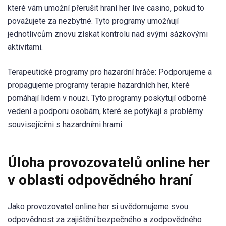
které vám umožní přerušit hraní her live casino, pokud to
považujete za nezbytné. Tyto programy umožňují
jednotlivcům znovu získat kontrolu nad svými sázkovými
aktivitami.
Terapeutické programy pro hazardní hráče: Podporujeme a
propagujeme programy terapie hazardních her, které
pomáhají lidem v nouzi. Tyto programy poskytují odborné
vedení a podporu osobám, které se potýkají s problémy
souvisejícími s hazardními hrami.
Úloha provozovatelů online her
v oblasti odpovědného hraní
Jako provozovatel online her si uvědomujeme svou
odpovědnost za zajištění bezpečného a zodpovědného