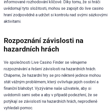
informované rozhodování klíčové. Díky tomu, že si hráči
uvědomují tyto složitosti, mohou se zapojit do live casino
hraní zodpovědně a udržet si kontrolu nad svými sázkovými
aktivitami.
Rozpoznání závislosti na
hazardních hrách
Ve společnosti Live Casino Finder se věnujeme
rozpoznávání a řešení závislosti na hazardních hrách.
Chápeme, že hazardní hry se pro některé jedince mohou
stát vážným problémem, který ovlivňuje jejich osobní a
finanční blahobyt. Vyzýváme naše uživatele, aby si
uvědomili sami sebe a aby v případě podezření, že se
potýkají se závislostí na hazardních hrách, neprodleně
vyhledali pomoc.