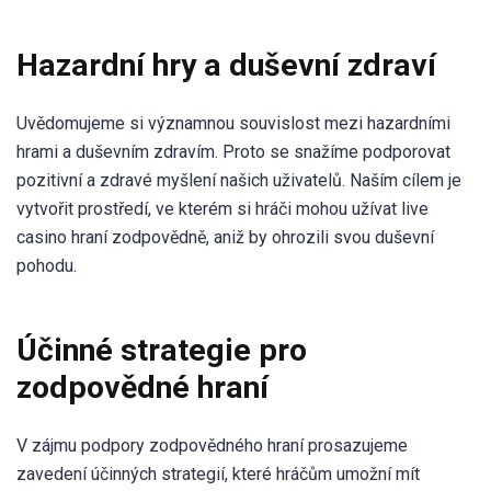
Hazardní hry a duševní zdraví
Uvědomujeme si významnou souvislost mezi hazardními
hrami a duševním zdravím. Proto se snažíme podporovat
pozitivní a zdravé myšlení našich uživatelů. Naším cílem je
vytvořit prostředí, ve kterém si hráči mohou užívat live
casino hraní zodpovědně, aniž by ohrozili svou duševní
pohodu.
Účinné strategie pro
zodpovědné hraní
V zájmu podpory zodpovědného hraní prosazujeme
zavedení účinných strategií, které hráčům umožní mít