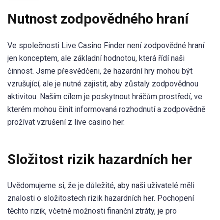
Nutnost zodpovědného hraní
Ve společnosti Live Casino Finder není zodpovědné hraní
jen konceptem, ale základní hodnotou, která řídí naši
činnost. Jsme přesvědčeni, že hazardní hry mohou být
vzrušující, ale je nutné zajistit, aby zůstaly zodpovědnou
aktivitou. Naším cílem je poskytnout hráčům prostředí, ve
kterém mohou činit informovaná rozhodnutí a zodpovědně
prožívat vzrušení z live casino her.
Složitost rizik hazardních her
Uvědomujeme si, že je důležité, aby naši uživatelé měli
znalosti o složitostech rizik hazardních her. Pochopení
těchto rizik, včetně možnosti finanční ztráty, je pro