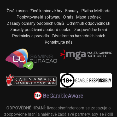
Živé kasino
Živé kasinové hry
Bonusy
Platba Methods
Poskytovatelé softwaru
O nás
Mapa stránek
Zásady ochrany osobních údajů
Odmítnutí odpovědnosti
Zásady používání souborů cookie
Zodpovědné hraní
Podmínky a pravidla
Závislost na hazardních hrách
Kontaktujte nás
ODPOVĚDNÉ HRANÍ:
livecasinofinder.com se zasazuje o
zodpovědné hraní a naléhavě žádá své partnery, aby se řídili