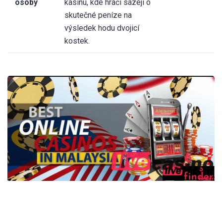
osoby
kasinu, kde hráči sázejí o
skutečné peníze na
výsledek hodu dvojicí
kostek.