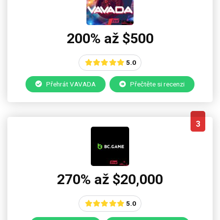
200% až $500
5.0
Přehrát VAVADA
Přečtěte si recenzi
3
270% až $20,000
5.0