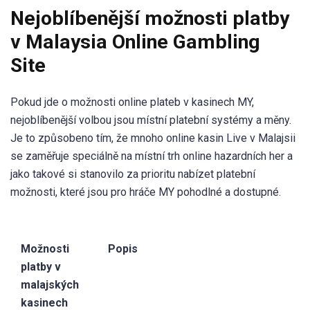
Nejoblíbenější možnosti platby
v Malaysia Online Gambling
Site
Pokud jde o možnosti online plateb v kasinech MY,
nejoblíbenější volbou jsou místní platební systémy a měny.
Je to způsobeno tím, že mnoho online kasin Live v Malajsii
se zaměřuje speciálně na místní trh online hazardních her a
jako takové si stanovilo za prioritu nabízet platební
možnosti, které jsou pro hráče MY pohodlné a dostupné.
Možnosti
Popis
platby v
malajských
kasinech