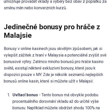
umožňuje provádět vklady a výběry bez obav z poplatků za
směnu měn nebo konverzních kurzů.
Jedinečné bonusy pro hráče z
Malajsie
Bonusy v online kasinech jsou skvělým způsobem, jak si
vylepšit zážitek z hraní v Malaysia a potenciálně zvýšit své
bonusové výhry. Zatímco mnoho bonusů pro hráče kasino
světě, existují některé exkluzivní bonusy, které jsou k
dispozici pouze v MY. Zde je několik seznamů nejlepších
bonusů online kasin, které si můžete užít v Malajsii:
Uvítací bonus
- Tento bonus má obvykle podobu
procentuálního dorovnání vkladu až do určité výše
bonusu. Například můžete obdržet shodu 100% na