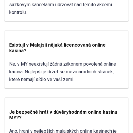
sázkovým kancelářím udržovat nad těmito akcemi
kontrolu.
Existují v Malajsii nějaká licencovaná online
kasina?
Ne, v MY neexistují žádná zákonem povolená online
kasina. Nejlepší je držet se mezinárodních stránek,
které nemají sídlo ve vaší zemi.
Je bezpečné hrát v důvěryhodném online kasinu
MY??
Ano, hraní v nejlepších malajských online kasinech je