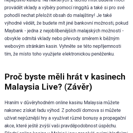
provádět vklady a výběry pomocí ringgitů a také si pro své
pohodlí nechat přeložit obsah do malajštiny! Je také
výhodné vědět, že budete mít jiné bankovní možnosti, pokud
Maybank - jedna z nejoblíbenějších malajských možností -
obvykle odmítá vklady nebo převody směrem k běžným
webovým stránkám kasin. Vyhněte se této nepříjemnosti
tím, že místo toho využijete elektronickou peněženku.
Proč byste měli hrát v kasinech
Malaysia Live? (Závěr)
Hraním v důvěryhodném online kasinu Malaysia můžete
nakonec získat řadu výhod. Z pohodlí domova si můžete
užívat nejrůznější hry a využívat různé bonusy a propagační
akce, které ještě zvýší vaši pravděpodobnost úspěchu.