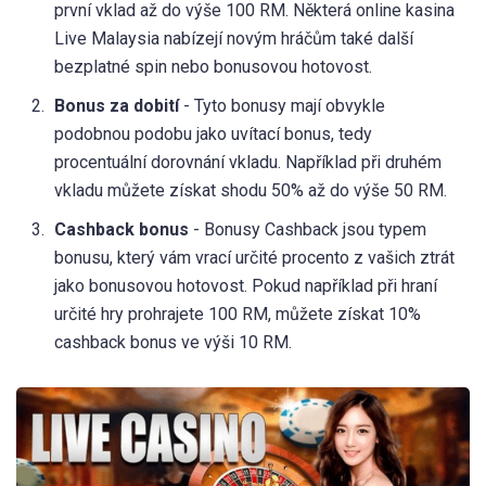
první vklad až do výše 100 RM. Některá online kasina
Live Malaysia nabízejí novým hráčům také další
bezplatné spin nebo bonusovou hotovost.
Bonus za dobití
- Tyto bonusy mají obvykle
podobnou podobu jako uvítací bonus, tedy
procentuální dorovnání vkladu. Například při druhém
vkladu můžete získat shodu 50% až do výše 50 RM.
Cashback bonus
- Bonusy Cashback jsou typem
bonusu, který vám vrací určité procento z vašich ztrát
jako bonusovou hotovost. Pokud například při hraní
určité hry prohrajete 100 RM, můžete získat 10%
cashback bonus ve výši 10 RM.