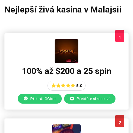
Nejlepší živá kasina v Malajsii
1
100% až $200 a 25 spin
5.0
Přehrát GGbet
Přečtěte si recenzi
2