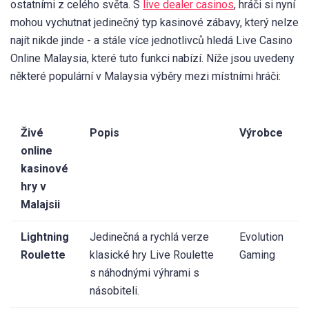
ostatními z celého světa. S
live dealer casinos
, hráči si nyní
mohou vychutnat jedinečný typ kasinové zábavy, který nelze
najít nikde jinde - a stále více jednotlivců hledá Live Casino
Online Malaysia, které tuto funkci nabízí. Níže jsou uvedeny
některé populární v Malaysia výběry mezi místními hráči:
Živé
Popis
Výrobce
online
kasinové
hry v
Malajsii
Lightning
Jedinečná a rychlá verze
Evolution
Roulette
klasické hry Live Roulette
Gaming
s náhodnými výhrami s
násobiteli.