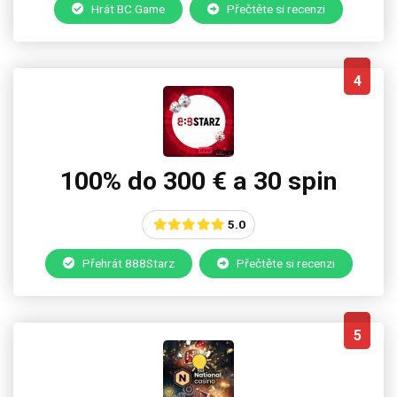
Hrát BC.Game
Přečtěte si recenzi
4
100% do 300 € a 30 spin
5.0
Přehrát 888Starz
Přečtěte si recenzi
5