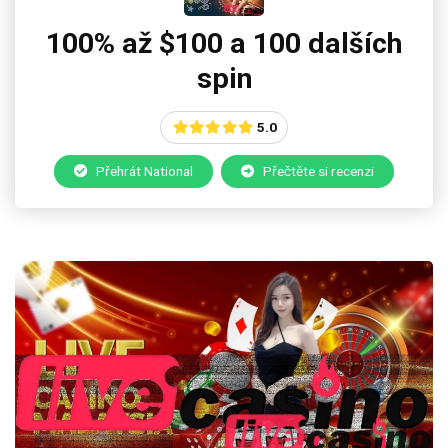
100% až $100 a 100 dalších
spin
5.0
Přehrát National
Přečtěte si recenzi