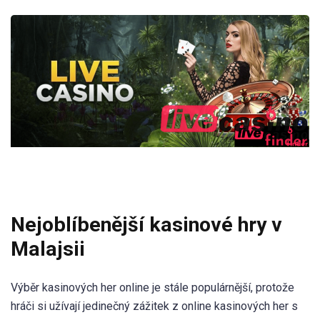
Nejoblíbenější kasinové hry v
Malajsii
Výběr kasinových her online je stále populárnější, protože
hráči si užívají jedinečný zážitek z online kasinových her s