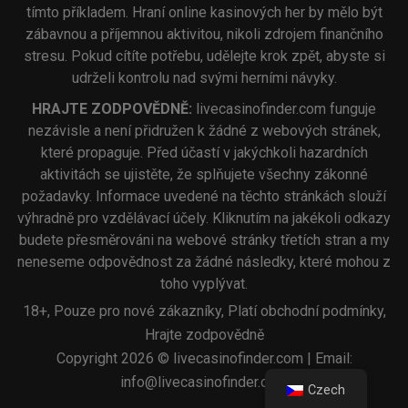
tímto příkladem. Hraní online kasinových her by mělo být
zábavnou a příjemnou aktivitou, nikoli zdrojem finančního
stresu. Pokud cítíte potřebu, udělejte krok zpět, abyste si
udrželi kontrolu nad svými herními návyky.
HRAJTE ZODPOVĚDNĚ:
livecasinofinder.com funguje
nezávisle a není přidružen k žádné z webových stránek,
které propaguje. Před účastí v jakýchkoli hazardních
aktivitách se ujistěte, že splňujete všechny zákonné
požadavky. Informace uvedené na těchto stránkách slouží
výhradně pro vzdělávací účely. Kliknutím na jakékoli odkazy
budete přesměrováni na webové stránky třetích stran a my
neneseme odpovědnost za žádné následky, které mohou z
toho vyplývat.
18+, Pouze pro nové zákazníky, Platí obchodní podmínky,
Hrajte zodpovědně
Copyright 2026 © livecasinofinder.com | Email:
info@livecasinofinder.com
Czech