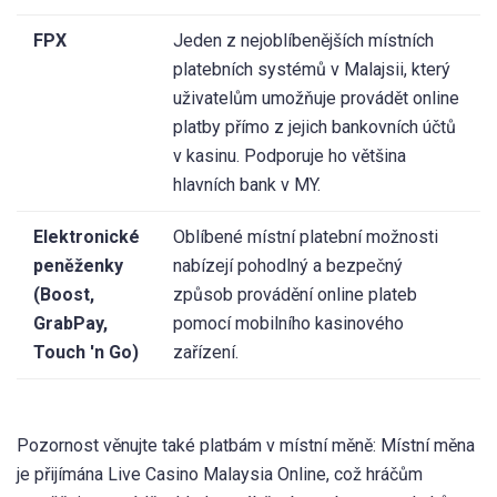
FPX
Jeden z nejoblíbenějších místních
platebních systémů v Malajsii, který
uživatelům umožňuje provádět online
platby přímo z jejich bankovních účtů
v kasinu. Podporuje ho většina
hlavních bank v MY.
Elektronické
Oblíbené místní platební možnosti
peněženky
nabízejí pohodlný a bezpečný
(Boost,
způsob provádění online plateb
GrabPay,
pomocí mobilního kasinového
Touch 'n Go)
zařízení.
Pozornost věnujte také platbám v místní měně: Místní měna
je přijímána Live Casino Malaysia Online, což hráčům