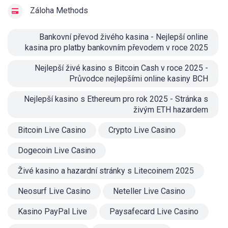
Záloha Methods
Bankovní převod živého kasina - Nejlepší online
kasina pro platby bankovním převodem v roce 2025
Nejlepší živé kasino s Bitcoin Cash v roce 2025 -
Průvodce nejlepšími online kasiny BCH
Nejlepší kasino s Ethereum pro rok 2025 - Stránka s
živým ETH hazardem
Bitcoin Live Casino
Crypto Live Casino
Dogecoin Live Casino
Živé kasino a hazardní stránky s Litecoinem 2025
Neosurf Live Casino
Neteller Live Casino
Kasino PayPal Live
Paysafecard Live Casino