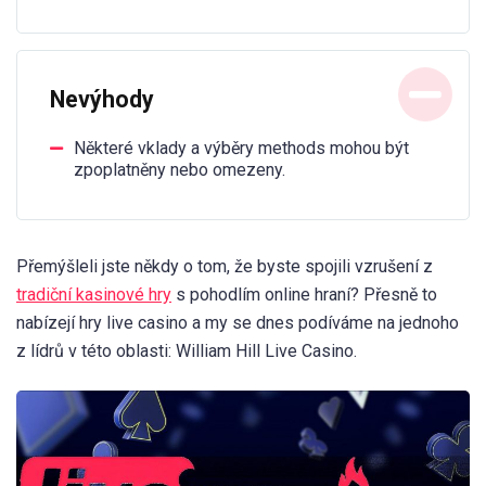
Nevýhody
Některé vklady a výběry methods mohou být
zpoplatněny nebo omezeny.
Přemýšleli jste někdy o tom, že byste spojili vzrušení z
tradiční kasinové hry
s pohodlím online hraní? Přesně to
nabízejí hry live casino a my se dnes podíváme na jednoho
z lídrů v této oblasti: William Hill Live Casino.