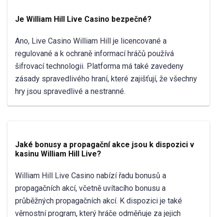
Je William Hill Live Casino bezpečné?
Ano, Live Casino William Hill je licencované a
regulované a k ochraně informací hráčů používá
šifrovací technologii. Platforma má také zavedeny
zásady spravedlivého hraní, které zajišťují, že všechny
hry jsou spravedlivé a nestranné.
Jaké bonusy a propagační akce jsou k dispozici v
kasinu William Hill Live?
William Hill Live Casino nabízí řadu bonusů a
propagačních akcí, včetně uvítacího bonusu a
průběžných propagačních akcí. K dispozici je také
věrnostní program, který hráče odměňuje za jejich