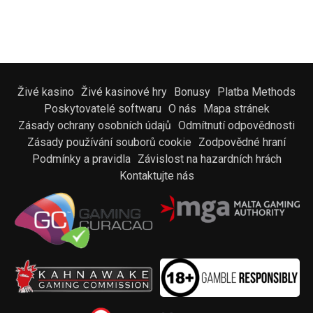
Živé kasino
Živé kasinové hry
Bonusy
Platba Methods
Poskytovatelé softwaru
O nás
Mapa stránek
Zásady ochrany osobních údajů
Odmítnutí odpovědnosti
Zásady používání souborů cookie
Zodpovědné hraní
Podmínky a pravidla
Závislost na hazardních hrách
Kontaktujte nás