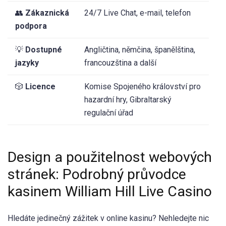
👥
Zákaznická
24/7 Live Chat, e-mail, telefon
podpora
💡
Dostupné
Angličtina, němčina, španělština,
jazyky
francouzština a další
🎲
Licence
Komise Spojeného království pro
hazardní hry, Gibraltarský
regulační úřad
Design a použitelnost webových
stránek: Podrobný průvodce
kasinem William Hill Live Casino
Hledáte jedinečný zážitek v online kasinu? Nehledejte nic