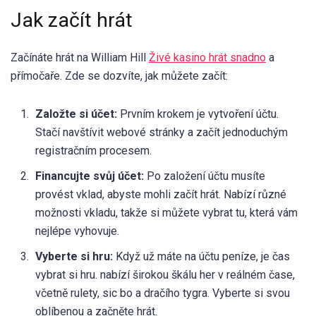
Jak začít hrát
Začínáte hrát na William Hill
Živé kasino hrát snadno
a
přímočaře. Zde se dozvíte, jak můžete začít:
Založte si účet:
Prvním krokem je vytvoření účtu.
Stačí navštívit webové stránky a začít jednoduchým
registračním procesem.
Financujte svůj účet:
Po založení účtu musíte
provést vklad, abyste mohli začít hrát. Nabízí různé
možnosti vkladu, takže si můžete vybrat tu, která vám
nejlépe vyhovuje.
Vyberte si hru:
Když už máte na účtu peníze, je čas
vybrat si hru. nabízí širokou škálu her v reálném čase,
včetně rulety, sic bo a dračího tygra. Vyberte si svou
oblíbenou a začněte hrát.