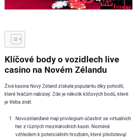
Klíčové body o vozidlech live
casino na Novém Zélandu
Živá kasina Nový Zéland získala popularitu díky pohodlí,
které hráčům nabízejí. Zde je několik klíčových bodů, které
je třeba znát:
Novozélanďané mají privilegium účastnit se virtuálních
her z různých mezinárodních kasin. Nicméně
vzhledem k potenciálním hrozbám, které představují