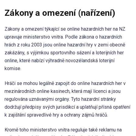
Zákony a omezení (nařízení)
Zákony a omezení týkající se online hazardních her na NZ
upravuje ministerstvo vnitra. Podle zákona o hazardních
hrách z roku 2003 jsou online hazardní hry v zemi obecně
zakázány, s výjimkou sportovního sázení a loterijních her
online, které nabízí výhradně novozélandská loterijní
komise.
Hráči se mohou legálně zapojit do online hazardních her v
mezinárodních online kasinech, která mají licenci a jsou
regulována uznávanými orgány. Tyto hazardní stránky
dodržují předpisy svých jurisdikcí a uplatňují přísná opatření
k zajištění spravedlivé hry a ochrany zájmů hráčů.
Kromě toho ministerstvo vnitra reguluje také reklamu na