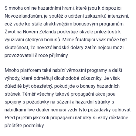
S mnoha online hazardními hrami, které jsou k dispozici
Novozélanďanům, je soutěž o udržení zákazníků intenzivní,
což vede ke stále atraktivnějším bonusovým programům.
Život na Novém Zélandu poskytuje skvělé příležitosti k
využívání štědrých bonusů. Mírně frustrující však může být
skutečnost, že novozélandské dolary zatím nejsou mezi
provozovateli široce přijímány.
Mnoho platforem také nabízí věrnostní programy a další
výhody, které odměňují dlouhodobé zákazníky. Je však
důležité být obezřetný, pokud jde o bonusy hazardních
stránek. Téměř všechny takové propagační akce jsou
spojeny s požadavky na sázení a hazardní stránky s
nabídkami live dealer nemusí vždy tyto požadavky splňovat.
Před přijetím jakékoli propagační nabídky si vždy důkladně
přečtěte podmínky.