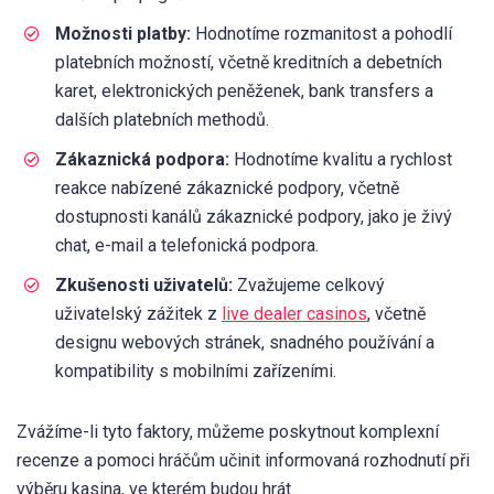
Možnosti platby:
Hodnotíme rozmanitost a pohodlí
platebních možností, včetně kreditních a debetních
karet, elektronických peněženek, bank transfers a
dalších platebních methodů.
Zákaznická podpora:
Hodnotíme kvalitu a rychlost
reakce nabízené zákaznické podpory, včetně
dostupnosti kanálů zákaznické podpory, jako je živý
chat, e-mail a telefonická podpora.
Zkušenosti uživatelů:
Zvažujeme celkový
uživatelský zážitek z
live dealer casinos
, včetně
designu webových stránek, snadného používání a
kompatibility s mobilními zařízeními.
Zvážíme-li tyto faktory, můžeme poskytnout komplexní
recenze a pomoci hráčům učinit informovaná rozhodnutí při
výběru kasina, ve kterém budou hrát.