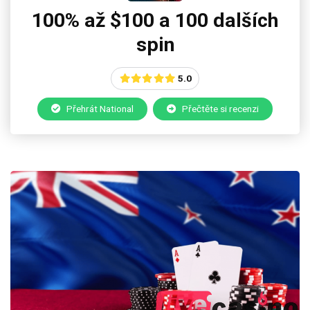
100% až $100 a 100 dalších
spin
5.0
Přehrát National
Přečtěte si recenzi