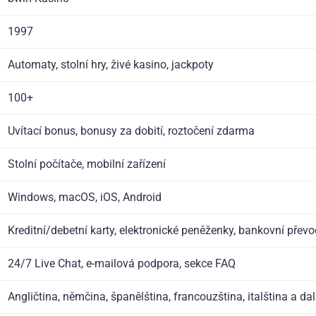
1997
Automaty, stolní hry, živé kasino, jackpoty
100+
Uvítací bonus, bonusy za dobití, roztočení zdarma
Stolní počítače, mobilní zařízení
Windows, macOS, iOS, Android
Kreditní/debetní karty, elektronické peněženky, bankovní převo
24/7 Live Chat, e-mailová podpora, sekce FAQ
Angličtina, němčina, španělština, francouzština, italština a dal