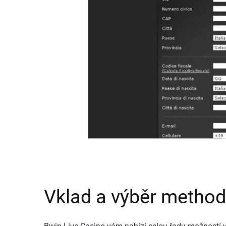
Vklad a výběr metho