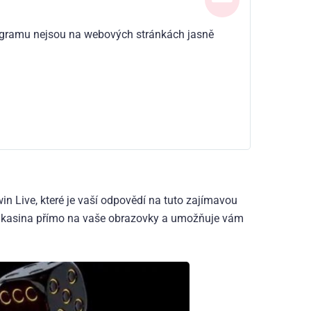
ogramu nejsou na webových stránkách jasně
win Live, které je vaší odpovědí na tuto zajímavou
ého kasina přímo na vaše obrazovky a umožňuje vám