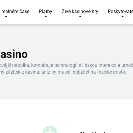
v reálném čase
Platby
Živé kasinové hry
Poskytovate
Casino
ovější nabídka, kombinuje technologii s lidskou interakcí a umo
ý zážitek z kasina, aniž by museli dojíždět na fyzické místo.