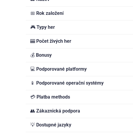
📅
Rok založení
🎮
Typy her
🎰
Počet živých her
💰
Bonusy
💻
Podporované platformy
📱
Podporované operační systémy
💳
Platba methods
👥
Zákaznická podpora
💡
Dostupné jazyky