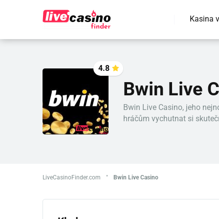
Kasina 
4.8
Bwin Live 
Bwin Live Casino, jeho nejn
hráčům vychutnat si skutečn
LiveCasinoFinder.com
"
Bwin Live Casino