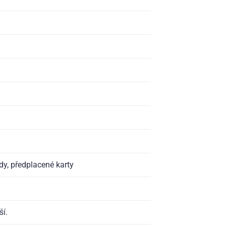
dy, předplacené karty
ší.