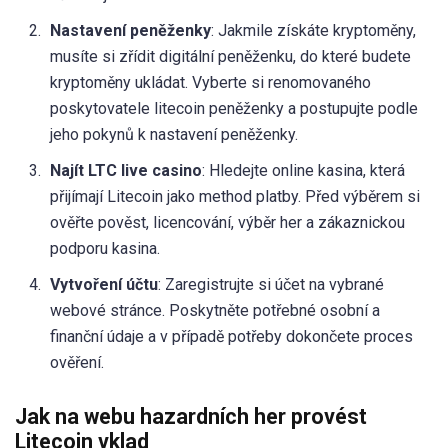
Nastavení peněženky
: Jakmile získáte kryptoměny,
musíte si zřídit digitální peněženku, do které budete
kryptoměny ukládat. Vyberte si renomovaného
poskytovatele litecoin peněženky a postupujte podle
jeho pokynů k nastavení peněženky.
Najít LTC live casino
: Hledejte online kasina, která
přijímají Litecoin jako method platby. Před výběrem si
ověřte pověst, licencování, výběr her a zákaznickou
podporu kasina.
Vytvoření účtu
: Zaregistrujte si účet na vybrané
webové stránce. Poskytněte potřebné osobní a
finanční údaje a v případě potřeby dokončete proces
ověření.
Jak na webu hazardních her provést
Litecoin vklad