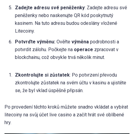
Zadejte adresu své peněženky
: Zadejte adresu své
peněženky nebo naskenujte QR kód poskytnutý
kasinem. Na tuto adresu budou odeslány vložené
Litecoiny.
Potvrďte výměnu:
Ověřte
výměna
podrobnosti a
potvrdit zálohu. Počkejte na
operace
zpracovat v
blockchainu, což obvykle trvá několik minut.
Zkontrolujte si zůstatek
: Po potvrzení převodu
zkontrolujte zůstatek na svém účtu v kasinu a ujistěte
se, že byl vklad úspěšně připsán.
Po provedení těchto kroků můžete snadno vkládat a vybírat
litecoiny na svůj účet live casino a začít hrát své oblíbené
hry.