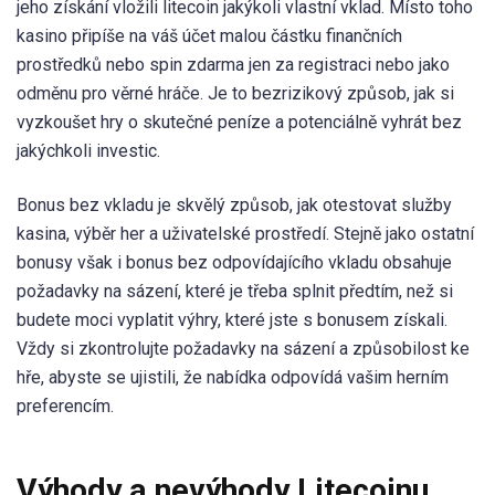
jeho získání vložili litecoin jakýkoli vlastní vklad. Místo toho
kasino připíše na váš účet malou částku finančních
prostředků nebo spin zdarma jen za registraci nebo jako
odměnu pro věrné hráče. Je to bezrizikový způsob, jak si
vyzkoušet hry o skutečné peníze a potenciálně vyhrát bez
jakýchkoli investic.
Bonus bez vkladu je skvělý způsob, jak otestovat služby
kasina, výběr her a uživatelské prostředí. Stejně jako ostatní
bonusy však i bonus bez odpovídajícího vkladu obsahuje
požadavky na sázení, které je třeba splnit předtím, než si
budete moci vyplatit výhry, které jste s bonusem získali.
Vždy si zkontrolujte požadavky na sázení a způsobilost ke
hře, abyste se ujistili, že nabídka odpovídá vašim herním
preferencím.
Výhody a nevýhody Litecoinu