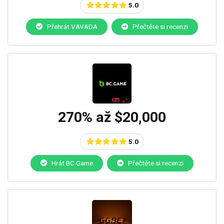
5.0
Přehrát VAVADA
Přečtěte si recenzi
270% až $20,000
5.0
Hrát BC.Game
Přečtěte si recenzi