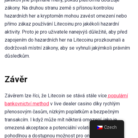
zákony. Na druhou stranu země s přísnou kontrolou
hazardních her a kryptoměn mohou zavést omezení nebo
přímo zákaz používání Litecoinu pro jakékoli hazardní
aktivity. Proto je pro uživatele nanejvýš důležité, aby před
zapojením do hazardních her na Litecoinu prozkoumali a
dodržovali místní zákony, aby se vyhnuli jakýmkoli právním
důsledkům.
Závěr
Závěrem lze říci, že Litecoin se stává stále více
populární
bankovnictví method
v live dealer casino díky rychlým
přenosovým časům, nízkým poplatkům a bezpečným
transakcím. I když může mít některá omezení, jako je
Czech
omezená akceptace a potenciální volatilita, nabízí
pohodlnou a dostupnou možnost pro online hazardní hry.