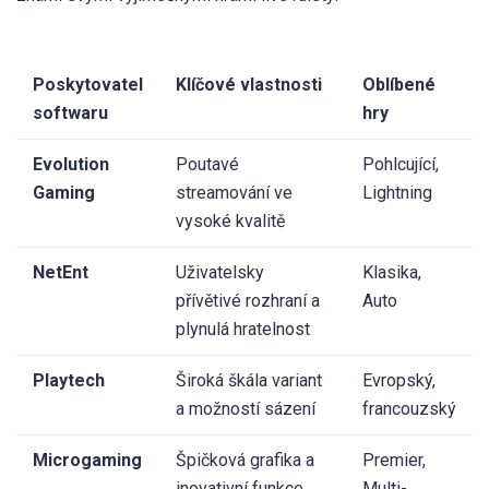
Poskytovatel
Klíčové vlastnosti
Oblíbené
softwaru
hry
Evolution
Poutavé
Pohlcující,
Gaming
streamování ve
Lightning
vysoké kvalitě
NetEnt
Uživatelsky
Klasika,
přívětivé rozhraní a
Auto
plynulá hratelnost
Playtech
Široká škála variant
Evropský,
a možností sázení
francouzský
Microgaming
Špičková grafika a
Premier,
inovativní funkce
Multi-