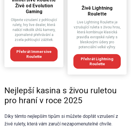
Živě od Evolution
Živě Lightning
Gaming
Roulette
Objevte vzrušení z pohlcující
Live Lightning Roulette je
rulety, hry live dealer, která
vzrušující ruleta s živou hrou,
nabízí několik úhlů kamery,
která kombinuje klasická
zpomalené přehrávání a
pravidla evropské rulety s
zcela pohlcující zážitek.
bleskovými údery pro
potenciální velké výhry.
Přehrát Immersive
Roulette
Přehrát Lightning
Roulette
Nejlepší kasina s živou ruletou
pro hraní v roce 2025
Díky těmto nejlepším tipům si můžete dopřát vzrušení z
živé rulety, která vám zaručí nezapomenutelné chvíle.