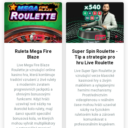
Ruleta Mega Fire
Super Spin Roulette -
Blaze
Tip a strategie pro
hru Live Roulette
Live Mega Fire Blaze
Roulette je vzrušující online
Live Super Spin Roulette je
kasino hra, která kombinuje
vzrušující verze klasické
tradiční vzrušení z živé rulety
kasinové hry s živým
s moderním zvratem
makléřem a vylepšenými
progresivních jackpotů a
herními mechanismy.
ohnivými bonusovými
Prostřednictvím
funkcemi. Když hráči
videopřenosu v reálném
uzavírají své sázky na
čase mohou hráči uzavírat
ikonické kolo rulety, mají
sázky na fyzickém
šanci spustit speciální
ruletovém kole a zároveň
bonusová kola, ve kterých
komunikovat s
mohou vyhrát multiplikátory
profesionálním krupiérem.