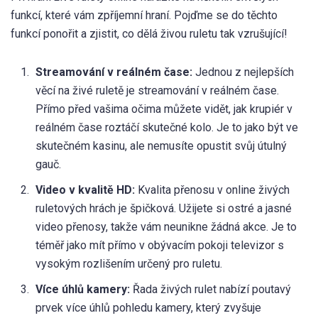
funkcí, které vám zpříjemní hraní. Pojďme se do těchto
funkcí ponořit a zjistit, co dělá živou ruletu tak vzrušující!
Streamování v reálném čase:
Jednou z nejlepších
věcí na živé ruletě je streamování v reálném čase.
Přímo před vašima očima můžete vidět, jak krupiér v
reálném čase roztáčí skutečné kolo. Je to jako být ve
skutečném kasinu, ale nemusíte opustit svůj útulný
gauč.
Video v kvalitě HD:
Kvalita přenosu v online živých
ruletových hrách je špičková. Užijete si ostré a jasné
video přenosy, takže vám neunikne žádná akce. Je to
téměř jako mít přímo v obývacím pokoji televizor s
vysokým rozlišením určený pro ruletu.
Více úhlů kamery:
Řada živých rulet nabízí poutavý
prvek více úhlů pohledu kamery, který zvyšuje