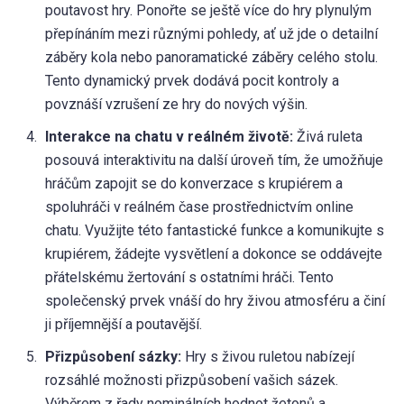
poutavost hry. Ponořte se ještě více do hry plynulým
přepínáním mezi různými pohledy, ať už jde o detailní
záběry kola nebo panoramatické záběry celého stolu.
Tento dynamický prvek dodává pocit kontroly a
povznáší vzrušení ze hry do nových výšin.
Interakce na chatu v reálném životě:
Živá ruleta
posouvá interaktivitu na další úroveň tím, že umožňuje
hráčům zapojit se do konverzace s krupiérem a
spoluhráči v reálném čase prostřednictvím online
chatu. Využijte této fantastické funkce a komunikujte s
krupiérem, žádejte vysvětlení a dokonce se oddávejte
přátelskému žertování s ostatními hráči. Tento
společenský prvek vnáší do hry živou atmosféru a činí
ji příjemnější a poutavější.
Přizpůsobení sázky:
Hry s živou ruletou nabízejí
rozsáhlé možnosti přizpůsobení vašich sázek.
Výběrem z řady nominálních hodnot žetonů a