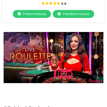
5.0
Přehrát National
Přečtěte si recenzi