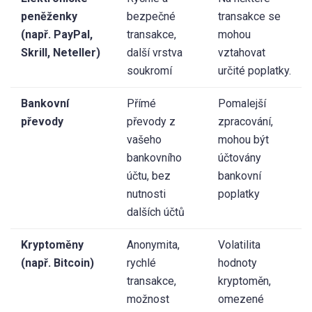
peněženky
bezpečné
transakce se
(např. PayPal,
transakce,
mohou
Skrill, Neteller)
další vrstva
vztahovat
soukromí
určité poplatky.
Bankovní
Přímé
Pomalejší
převody
převody z
zpracování,
vašeho
mohou být
bankovního
účtovány
účtu, bez
bankovní
nutnosti
poplatky
dalších účtů
Kryptoměny
Anonymita,
Volatilita
(např. Bitcoin)
rychlé
hodnoty
transakce,
kryptoměn,
možnost
omezené