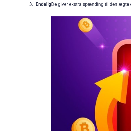
Endelig
De giver ekstra spænding til den ægte 