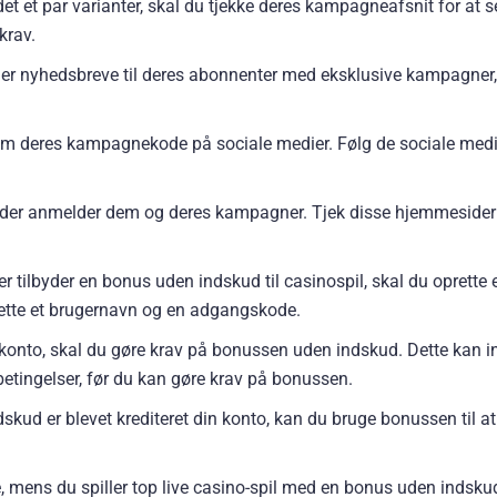
t et par varianter, skal du tjekke deres kampagneafsnit for at se
krav.
 nyhedsbreve til deres abonnenter med eksklusive kampagner, 
om deres kampagnekode på sociale medier. Følg de sociale medieko
er anmelder dem og deres kampagner. Tjek disse hjemmesider f
r tilbyder en bonus uden indskud til casinospil, skal du oprette 
ette et brugernavn og en adgangskode.
konto, skal du gøre krav på bonussen uden indskud. Dette kan inde
 betingelser, før du kan gøre krav på bonussen.
ud er blevet krediteret din konto, kan du bruge bonussen til at sp
, mens du spiller top live casino-spil med en bonus uden indsk