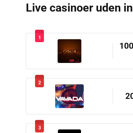
Live casinoer uden i
1
100
2
20
3