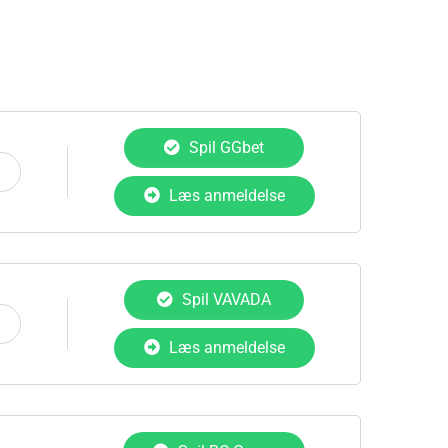
Spil GGbet
0
Læs anmeldelse
Spil VAVADA
0
Læs anmeldelse