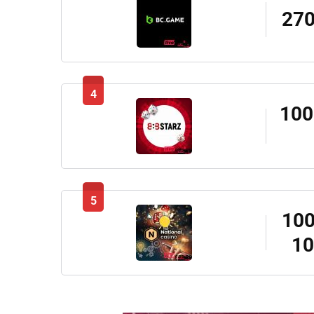
270
4
100
5
100
10