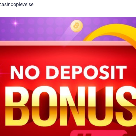
casinooplevelse.