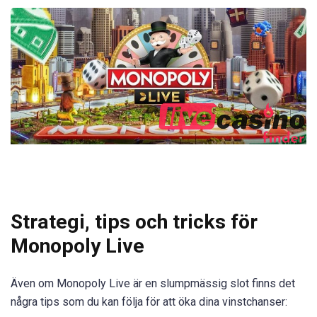
Strategi, tips och tricks för
Monopoly Live
Även om Monopoly Live är en slumpmässig slot finns det
några tips som du kan följa för att öka dina vinstchanser: