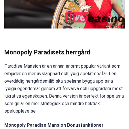
Monopoly Paradisets herrgård
Paradise Mansion är en annan enormt populär variant som
erbjuder en mer avslappnad och lyxig spelatmosfär. I en
överdådig herrgårdsmiljö ska spelarna bygga upp sina
lyxiga egendomar genom att förvärva och uppgradera mest
lukrativa egenskapen. Denna version är perfekt för spelarna
som gillar en mer strategisk och mindre hektisk
spelupplevelse.
Monopoly Paradise Mansion Bonusfunktioner