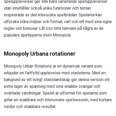
spelupplevelser ger inte bara varierande spelupplevelser
utan innehåller också unika funktioner och teman
inspirerade av den klassiska spelbrädan. Spelarna kan
utforska olika miljöer och format, vart och ett med sina egna
regler och bonusar. Låt oss titta närmare på några av de
populära speltyperna inom Monopoly.
Monopoly Urbana rotationer
Monopoly Urban Rotations är en dynamisk variant som
erbjuder en fartfylld upplevelse med stadstema. Med en
bakgrund av ett livligt stadslandskap ger denna version ett
extra lager av spänning med sina snabba svängar och
oväntade vändningar. Spelet är utformat för spelarna som
gillar en snabbare och intensivare spelsession, med kortare
rundor och snabbare resultat.