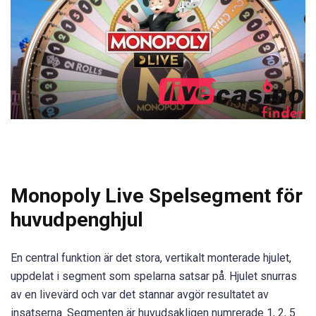
Monopoly Live Spelsegment för
huvudpenghjul
En central funktion är det stora, vertikalt monterade hjulet,
uppdelat i segment som spelarna satsar på. Hjulet snurras
av en livevärd och var det stannar avgör resultatet av
insatserna. Segmenten är huvudsakligen numrerade 1, 2, 5