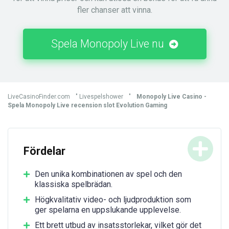
fler chanser att vinna.
Spela Monopoly Live nu
LiveCasinoFinder.com
"
Livespelshower
"
Monopoly Live Casino -
Spela Monopoly Live recension slot Evolution Gaming
Fördelar
Den unika kombinationen av spel och den
klassiska spelbrädan.
Högkvalitativ video- och ljudproduktion som
ger spelarna en uppslukande upplevelse.
Ett brett utbud av insatsstorlekar, vilket gör det