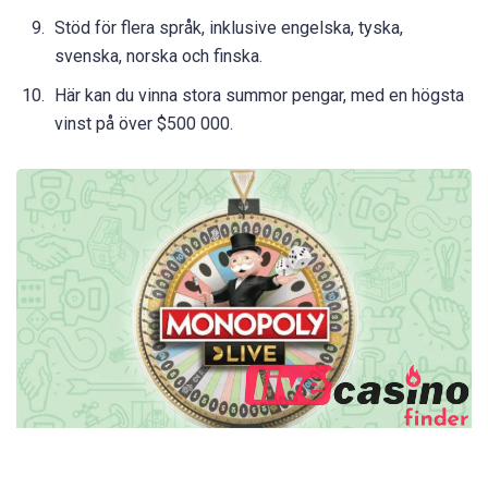
Stöd för flera språk, inklusive engelska, tyska,
svenska, norska och finska.
Här kan du vinna stora summor pengar, med en högsta
vinst på över $500 000.