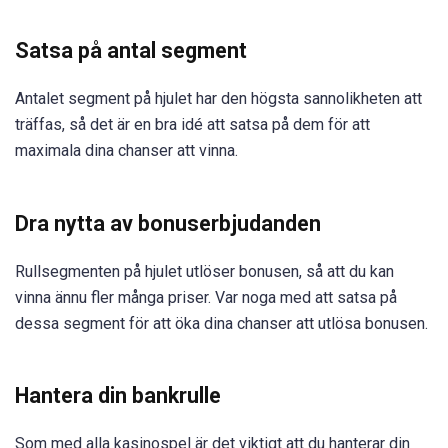
Satsa på antal segment
Antalet segment på hjulet har den högsta sannolikheten att
träffas, så det är en bra idé att satsa på dem för att
maximala dina chanser att vinna.
Dra nytta av bonuserbjudanden
Rullsegmenten på hjulet utlöser bonusen, så att du kan
vinna ännu fler många priser. Var noga med att satsa på
dessa segment för att öka dina chanser att utlösa bonusen.
Hantera din bankrulle
Som med alla kasinospel är det viktigt att du hanterar din