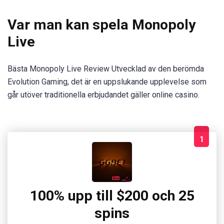
Var man kan spela Monopoly
Live
Bästa Monopoly Live Review Utvecklad av den berömda
Evolution Gaming, det är en uppslukande upplevelse som
går utöver traditionella erbjudandet gäller online casino.
1
100% upp till $200 och 25
spins