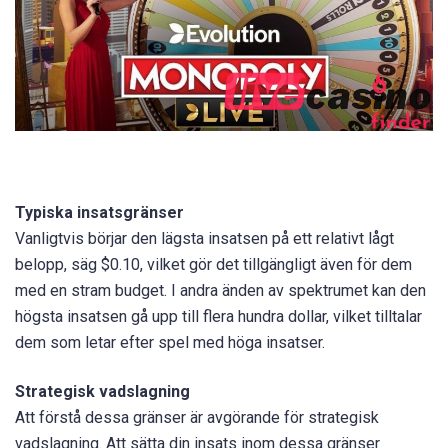
Typiska insatsgränser
Vanligtvis börjar den lägsta insatsen på ett relativt lågt
belopp, säg $0.10, vilket gör det tillgängligt även för dem
med en stram budget. I andra änden av spektrumet kan den
högsta insatsen gå upp till flera hundra dollar, vilket tilltalar
dem som letar efter spel med höga insatser.
Strategisk vadslagning
Att förstå dessa gränser är avgörande för strategisk
vadslagning. Att sätta din insats inom dessa gränser