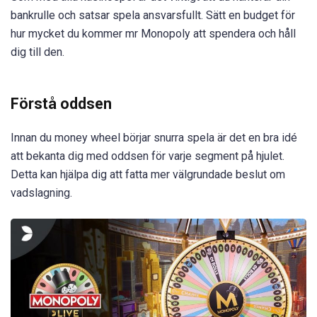
bankrulle och satsar spela ansvarsfullt. Sätt en budget för
hur mycket du kommer mr Monopoly att spendera och håll
dig till den.
Förstå oddsen
Innan du money wheel börjar snurra spela är det en bra idé
att bekanta dig med oddsen för varje segment på hjulet.
Detta kan hjälpa dig att fatta mer välgrundade beslut om
vadslagning.