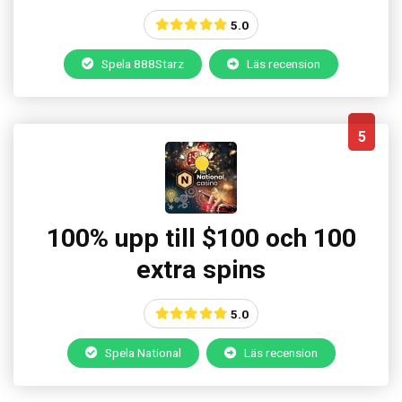
5.0
Spela 888Starz
Läs recension
5
100% upp till $100 och 100
extra spins
5.0
Spela National
Läs recension