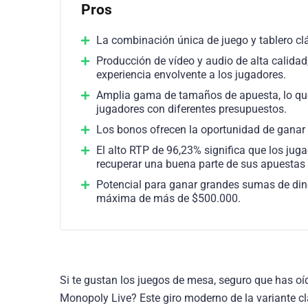
Pros
La combinación única de juego y tablero cl
Producción de vídeo y audio de alta calida
experiencia envolvente a los jugadores.
Amplia gama de tamaños de apuesta, lo que
jugadores con diferentes presupuestos.
Los bonos ofrecen la oportunidad de ganar
El alto RTP de 96,23% significa que los jug
recuperar una buena parte de sus apuestas 
Potencial para ganar grandes sumas de din
máxima de más de $500.000.
Si te gustan los juegos de mesa, seguro que has oí
Monopoly Live? Este giro moderno de la variante c