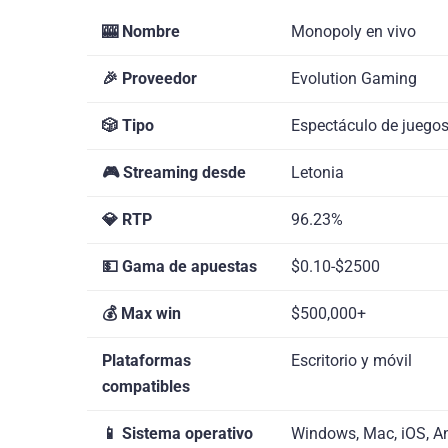
🎰 Nombre
Monopoly en vivo
🎉 Proveedor
Evolution Gaming
🎲 Tipo
Espectáculo de juego
🎮 Streaming desde
Letonia
💎 RTP
96.23%
💵 Gama de apuestas
$0.10-$2500
💰 Max win
$500,000+
Plataformas
Escritorio y móvil
compatibles
📱 Sistema operativo
Windows, Mac, iOS, A