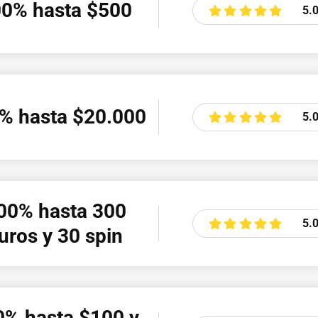
0% hasta $500
5.
% hasta $20.000
5.
00% hasta 300
5.
uros y 30 spin
0% hasta $100 y