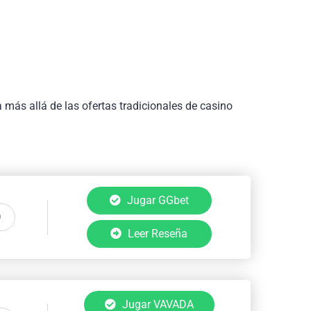
más allá de las ofertas tradicionales de casino
Jugar GGbet
0
Leer Reseña
Jugar VAVADA