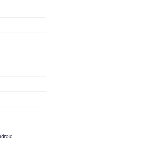
s
ndroid