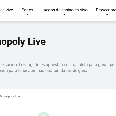
en vivo
Pagos
Juegos de casino en vivo
Proveedor
opoly Live
de casino. Los jugadores apuestan en una ruleta para ganar pr
ación para tener aún más oportunidades de ganar.
 Monopoly Live