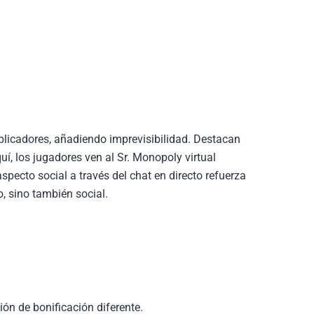
iplicadores, añadiendo imprevisibilidad. Destacan
uí, los jugadores ven al Sr. Monopoly virtual
pecto social a través del chat en directo refuerza
, sino también social.
ón de bonificación diferente.