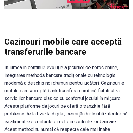
Cazinouri mobile care acceptă
transferurile bancare
În lumea în continuă evoluție a jocurilor de noroc online,
integrarea methods bancare tradiționale cu tehnologia
modernă a deschis noi drumuri pentru jucători. Cazinourile
mobile care acceptă bank transfers combină fiabilitatea
serviciilor bancare clasice cu confortul jocului în mișcare.
Aceste platforme de jocuri pe oferă o tranziție fără
probleme de la fizic la digital, permițându-le utilizatorilor să
își alimenteze conturile direct din conturile lor bancare.
Acest method nu numai că respectă cele mai înalte