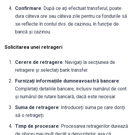
Confirmare
: După ce ați efectuat transferul, poate
dura câteva ore sau câteva zile pentru ca fondurile să
se reflecte în contul dvs. de cazinou, în funcție de
bancă și cazinou.
Solicitarea unei retrageri
Cerere de retragere
: Navigați la secțiunea de
retragere și selectați bank transfer.
Furnizați informațiile dumneavoastră bancare
:
Completați detaliile bancare, inclusiv numărul de cont
și numărul de rutare bancară, dacă este necesar.
Suma de retragere
: Introduceți suma pe care doriți
să o retrageți.
Timp de procesare
: Procesarea retragerilor durează
de obicei mai mult decât a depozitelor, așa că