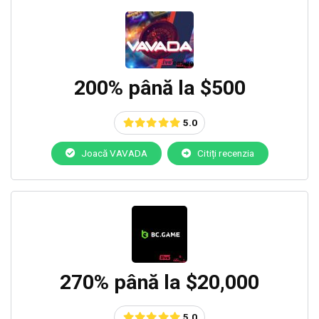
200% până la $500
5.0
Joacă VAVADA
Citiți recenzia
270% până la $20,000
5.0