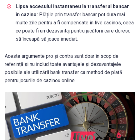
Lipsa accesului instantaneu la transferul bancar
în cazino:
Plățile prin transfer bancar pot dura mai
multe zile pentru a fi compensate în live casinos, ceea
ce poate fi un dezavantaj pentru jucătorii care doresc
să înceapă să joace imediat.
Aceste argumente pro și contra sunt doar în scop de
referință și nu includ toate avantajele și dezavantajele
posibile ale utilizării bank transfer ca method de plată
pentru jocurile de cazinou online.