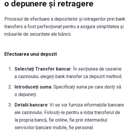
o depunere și retragere
Procesul de efectuare a depozitelor și retragerilor prin bank
transfers a fost perfecționat pentru a asigura simplitatea și
măsurile de securitate ale băncii.
Efectuarea unui depozit
Selectați Transfer bancar
: În secțiunea de casierie
a cazinoului, alegeți bank transfer ca depozit method.
Introduceți suma
: Specificați suma pe care doriți să
o depuneți.
Detalii bancare
: Vi se vor furniza informațiile bancare
ale cazinoului. Folosiți-le pentru a iniția transferul de
la propria bancă, fie online, fie prin intermediul
serviciilor bancare mobile, fie personal.