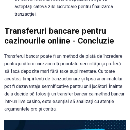
așteptați câteva zile lucrătoare pentru finalizarea
tranzacției.
Transferuri bancare pentru
cazinourile online - Concluzie
Transferul bancar poate fi un method de plată de încredere
pentru jucătorii care acordă prioritate securității și preferă
să facă depozite mari fără taxe suplimentare. Cu toate
acestea, timpii lenți de tranzacționare și lipsa anonimatului
pot fi dezavantaje semnificative pentru unii jucători. Înainte
de a decide să folosiți un transfer bancar ca method bancar
într-un live casino, este esențial să analizați cu atenție
argumentele pro și contra.