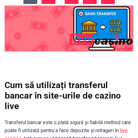
Cum să utilizați transferul
bancar în site-urile de cazino
live
Transferul bancar este o plată sigură și fiabilă method care
poate fi utilizată pentru a face depozite și retrageri în
live