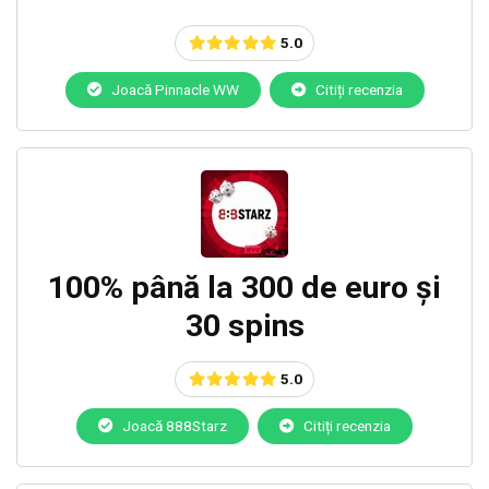
5.0
Joacă Pinnacle WW
Citiți recenzia
100% până la 300 de euro și
30 spins
5.0
Joacă 888Starz
Citiți recenzia