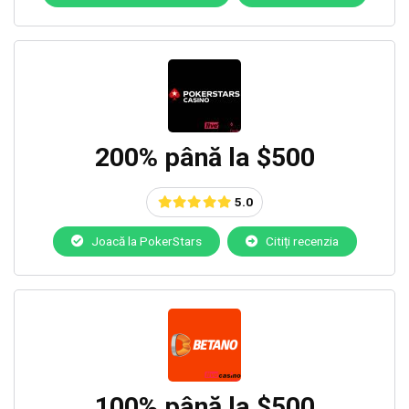
200% până la $500
5.0
Joacă la PokerStars
Citiți recenzia
100% până la $500