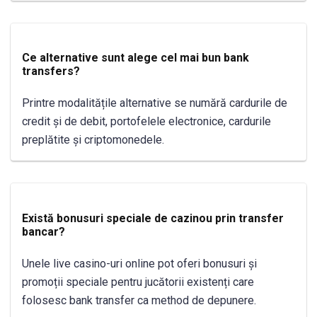
Ce alternative sunt alege cel mai bun bank
transfers?
Printre modalitățile alternative se numără cardurile de
credit și de debit, portofelele electronice, cardurile
preplătite și criptomonedele.
Există bonusuri speciale de cazinou prin transfer
bancar?
Unele live casino-uri online pot oferi bonusuri și
promoții speciale pentru jucătorii existenți care
folosesc bank transfer ca method de depunere.