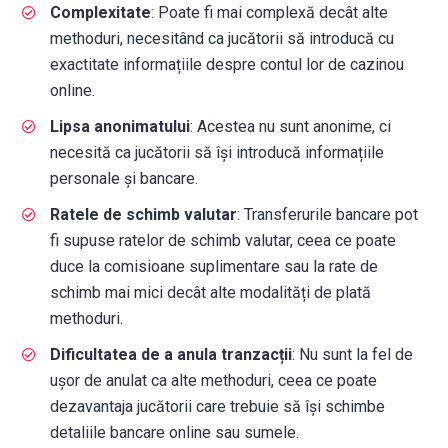
Complexitate
: Poate fi mai complexă decât alte
methoduri, necesitând ca jucătorii să introducă cu
exactitate informațiile despre contul lor de cazinou
online.
Lipsa anonimatului
: Acestea nu sunt anonime, ci
necesită ca jucătorii să își introducă informațiile
personale și bancare.
Ratele de schimb valutar
: Transferurile bancare pot
fi supuse ratelor de schimb valutar, ceea ce poate
duce la comisioane suplimentare sau la rate de
schimb mai mici decât alte modalități de plată
methoduri.
Dificultatea de a anula tranzacții
: Nu sunt la fel de
ușor de anulat ca alte methoduri, ceea ce poate
dezavantaja jucătorii care trebuie să își schimbe
detaliile bancare online sau sumele.