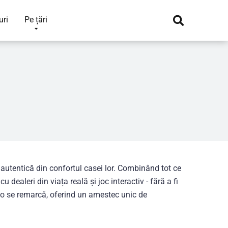
uri
Pe țări
ță autentică din confortul casei lor. Combinând tot ce
dealeri din viața reală și joc interactiv - fără a fi
ino se remarcă, oferind un amestec unic de