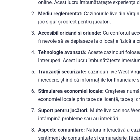
online. Acest lucru îmbunătățește experiența de 
Mediu reglementat:
Cazinourile live din Virgi
joc sigur și corect pentru jucători.
Accesibil oricând și oriunde:
Cu confortul acces
fi nevoie să se deplaseze la o locație fizică a c
Tehnologie avansată:
Aceste cazinouri foloses
întreruperi. Acest lucru îmbunătățește imersiun
Tranzacții securizate:
cazinouri live West Virgi
încredere, știind că informațiile lor financiare 
Stimularea economiei locale:
Creșterea numă
economiei locale prin taxe de licență, taxe și 
Suport pentru jucători:
Multe live casinos West 
întâmpină probleme sau au întrebări.
Aspecte comunitare:
Natura interactivă a cazin
sentiment de comunitate și camaraderie, făcân