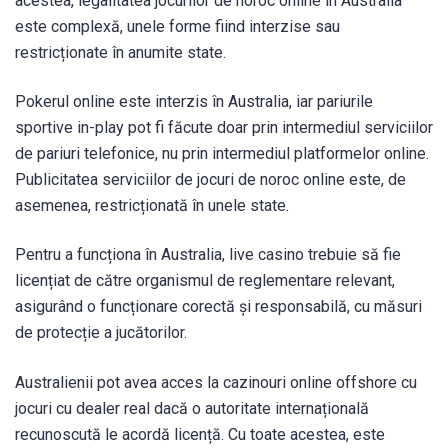
acestea, legalitatea jocurilor de noroc online în Australia
este complexă, unele forme fiind interzise sau
restricționate în anumite state.
Pokerul online este interzis în Australia, iar pariurile
sportive in-play pot fi făcute doar prin intermediul serviciilor
de pariuri telefonice, nu prin intermediul platformelor online.
Publicitatea serviciilor de jocuri de noroc online este, de
asemenea, restricționată în unele state.
Pentru a funcționa în Australia, live casino trebuie să fie
licențiat de către organismul de reglementare relevant,
asigurând o funcționare corectă și responsabilă, cu măsuri
de protecție a jucătorilor.
Australienii pot avea acces la cazinouri online offshore cu
jocuri cu dealer real dacă o autoritate internațională
recunoscută le acordă licență. Cu toate acestea, este