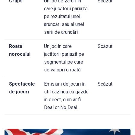
Craps
Un joc de zaruri în
Scăzut
care jucătorii pariază
pe rezultatul unei
aruncări sau al unei
serii de aruncări.
Roata
Un joc în care
Scăzut
norocului
jucătorii pariază pe
segmentul pe care
se va opri o roată.
Spectacole
Emisiuni de jocuri în
Scăzut
de jocuri
stil cazinou cu gazde
în direct, cum ar fi
Deal or No Deal.