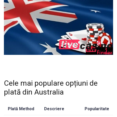
Cele mai populare opțiuni de
plată din Australia
Plată Method
Descriere
Popularitate