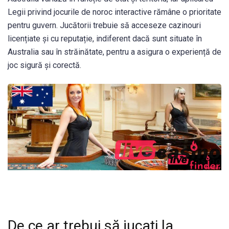
Legii privind jocurile de noroc interactive rămâne o prioritate
pentru guvern. Jucătorii trebuie să acceseze cazinouri
licențiate și cu reputație, indiferent dacă sunt situate în
Australia sau în străinătate, pentru a asigura o experiență de
joc sigură și corectă.
De ce ar trebui să jucați la