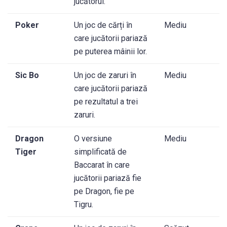
jucătorul.
Poker
Un joc de cărți în
Mediu
care jucătorii pariază
pe puterea mâinii lor.
Sic Bo
Un joc de zaruri în
Mediu
care jucătorii pariază
pe rezultatul a trei
zaruri.
Dragon
O versiune
Mediu
Tiger
simplificată de
Baccarat în care
jucătorii pariază fie
pe Dragon, fie pe
Tigru.