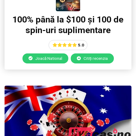
100% până la $100 și 100 de
spin-uri suplimentare
5.0
Joacă National
Citiți recenzia