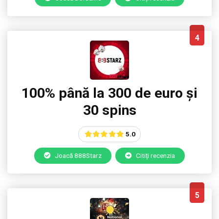
4
100% până la 300 de euro și
30 spins
5.0
Joacă 888Starz
Citiți recenzia
5