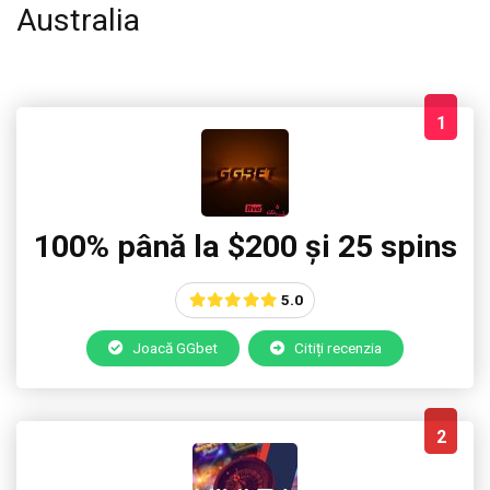
Australia
1
100% până la $200 și 25 spins
5.0
Joacă GGbet
Citiți recenzia
2