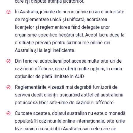
care își dispută atenția jucătorilor.
În Australia, jocurile de noroc online nu au o autoritate
de reglementare unică și unificată, acordarea
licențelor și reglementarea fiind delegate unor
organisme specifice fiecărui stat. Acest lucru duce la
o situație precară pentru cazinourile online din
Australia și la legi ineficiente.
Din fericire, australienii pot accesa multe site-uri de
cazinouri offshore, care oferă multe opțiuni, în ciuda
opțiunilor de plată limitate în AUD.
Reglementările vizează mai degrabă furnizorii de
servicii decât clienții, asigurând astfel că australienii
pot accesa liber site-urile de cazinouri offshore.
Cu toate acestea, dolarul australian nu este o monedă
populară în cazinourile online internaționale, site-urile
live casino cu sediul în Australia sau cele care se