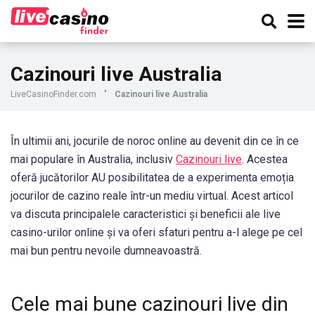
Cazinouri live Australia
LiveCasinoFinder.com
"
Cazinouri live Australia
În ultimii ani, jocurile de noroc online au devenit din ce în ce
mai populare în Australia, inclusiv
Cazinouri live
. Acestea
oferă jucătorilor AU posibilitatea de a experimenta emoția
jocurilor de cazino reale într-un mediu virtual. Acest articol
va discuta principalele caracteristici și beneficii ale live
casino-urilor online și va oferi sfaturi pentru a-l alege pe cel
mai bun pentru nevoile dumneavoastră.
Cele mai bune cazinouri live din