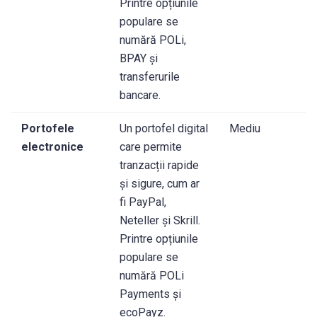
Printre opțiunile
populare se
numără POLi,
BPAY și
transferurile
bancare.
Portofele
Un portofel digital
Mediu
electronice
care permite
tranzacții rapide
și sigure, cum ar
fi PayPal,
Neteller și Skrill.
Printre opțiunile
populare se
numără POLi
Payments și
ecoPayz.