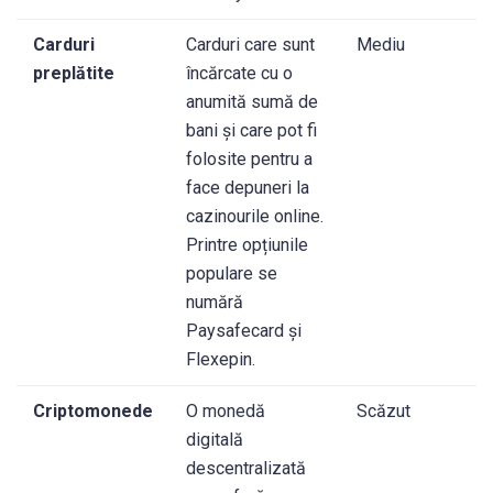
Carduri
Carduri care sunt
Mediu
preplătite
încărcate cu o
anumită sumă de
bani și care pot fi
folosite pentru a
face depuneri la
cazinourile online.
Printre opțiunile
populare se
numără
Paysafecard și
Flexepin.
Criptomonede
O monedă
Scăzut
digitală
descentralizată