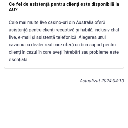
Ce fel de asistență pentru clienți este disponibilă la
AU?
Cele mai multe live casino-uri din Australia oferă
asistență pentru clienți receptivă și fiabilă, inclusiv chat
live, e-mail și asistență telefonică. Alegerea unui
cazinou cu dealer real care oferă un bun suport pentru
clienți în cazul în care aveți întrebări sau probleme este
esențială.
Actualizat 2024-04-10