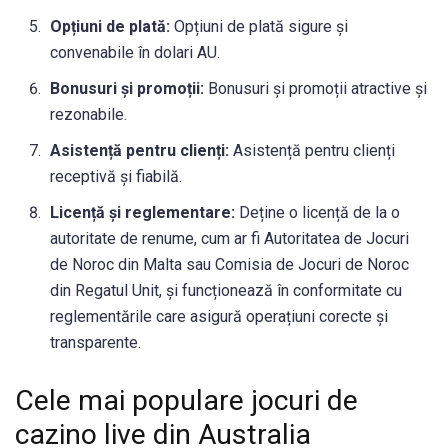
Opțiuni de plată:
Opțiuni de plată sigure și
convenabile în dolari AU.
Bonusuri și promoții:
Bonusuri și promoții atractive și
rezonabile.
Asistență pentru clienți:
Asistență pentru clienți
receptivă și fiabilă.
Licență și reglementare:
Deține o licență de la o
autoritate de renume, cum ar fi Autoritatea de Jocuri
de Noroc din Malta sau Comisia de Jocuri de Noroc
din Regatul Unit, și funcționează în conformitate cu
reglementările care asigură operațiuni corecte și
transparente.
Cele mai populare jocuri de
cazino live din Australia