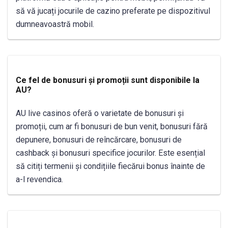
să vă jucați jocurile de cazino preferate pe dispozitivul
dumneavoastră mobil.
Ce fel de bonusuri și promoții sunt disponibile la
AU?
AU live casinos oferă o varietate de bonusuri și
promoții, cum ar fi bonusuri de bun venit, bonusuri fără
depunere, bonusuri de reîncărcare, bonusuri de
cashback și bonusuri specifice jocurilor. Este esențial
să citiți termenii și condițiile fiecărui bonus înainte de
a-l revendica.