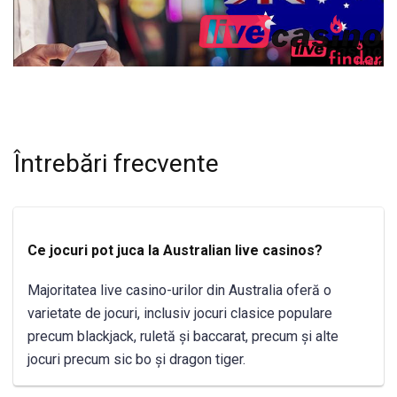
Întrebări frecvente
Ce jocuri pot juca la Australian live casinos?
Majoritatea live casino-urilor din Australia oferă o
varietate de jocuri, inclusiv jocuri clasice populare
precum blackjack, ruletă și baccarat, precum și alte
jocuri precum sic bo și dragon tiger.