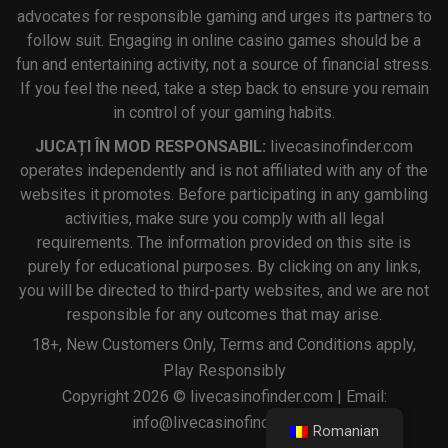
advocates for responsible gaming and urges its partners to
follow suit. Engaging in online casino games should be a
fun and entertaining activity, not a source of financial stress.
If you feel the need, take a step back to ensure you remain
in control of your gaming habits.
JUCAȚI ÎN MOD RESPONSABIL:
livecasinofinder.com
operates independently and is not affiliated with any of the
websites it promotes. Before participating in any gambling
activities, make sure you comply with all legal
requirements. The information provided on this site is
purely for educational purposes. By clicking on any links,
you will be directed to third-party websites, and we are not
responsible for any outcomes that may arise.
18+, New Customers Only, Terms and Conditions apply,
Play Responsibly
Copyright 2026 © livecasinofinder.com | Email:
info@livecasinofinder.com
Romanian