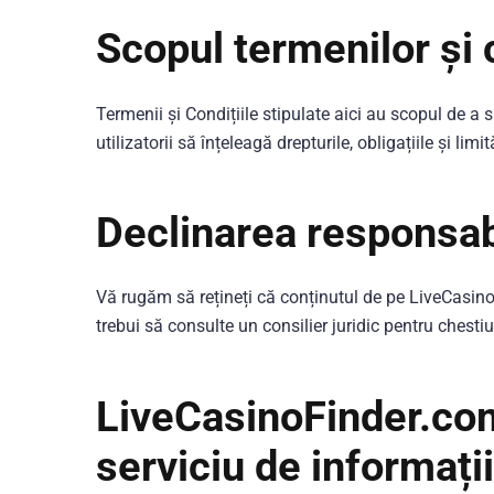
Scopul termenilor și c
Termenii și Condițiile stipulate aici au scopul de a s
utilizatorii să înțeleagă drepturile, obligațiile și lim
Declinarea responsabil
Vă rugăm să rețineți că conținutul de pe LiveCasinoFi
trebui să consulte un consilier juridic pentru chestiu
LiveCasinoFinder.com
serviciu de informații