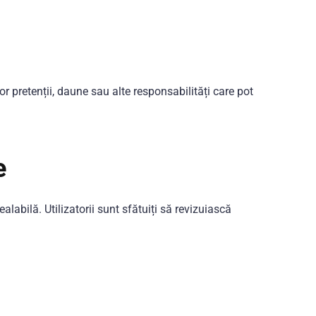
ror pretenții, daune sau alte responsabilități care pot
e
labilă. Utilizatorii sunt sfătuiți să revizuiască