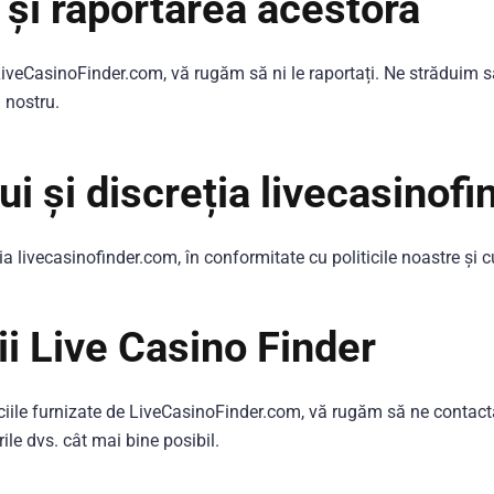
r și raportarea acestora
 LiveCasinoFinder.com, vă rugăm să ni le raportați. Ne străduim
i nostru.
ui și discreția livecasinof
ia livecasinofinder.com, în conformitate cu politicile noastre și c
ii Live Casino Finder
ciile furnizate de LiveCasinoFinder.com, vă rugăm să ne contactaț
le dvs. cât mai bine posibil.