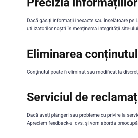
Precizia informațiilo
Dacă găsiți informații inexacte sau înșelătoare pe
utilizatorilor noștri în menținerea integrității site-ulu
Eliminarea conținutul
Conținutul poate fi eliminat sau modificat la discreț
Serviciul de reclamaț
Dacă aveți plângeri sau probleme cu privire la servi
Apreciem feedback-ul dvs. și vom aborda preocupări