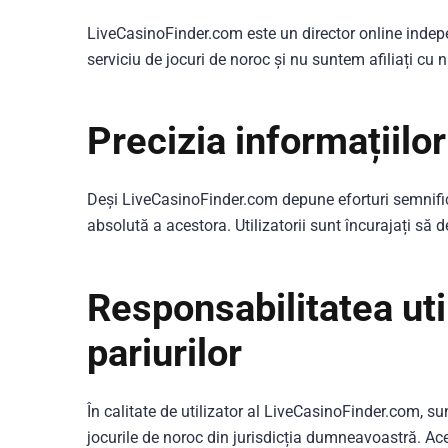
LiveCasinoFinder.com este un director online indepen
serviciu de jocuri de noroc și nu suntem afiliați cu 
Precizia informațiilor
Deși LiveCasinoFinder.com depune eforturi semnifica
absolută a acestora. Utilizatorii sunt încurajați să 
Responsabilitatea util
pariurilor
În calitate de utilizator al LiveCasinoFinder.com, su
jocurile de noroc din jurisdicția dumneavoastră. Acest