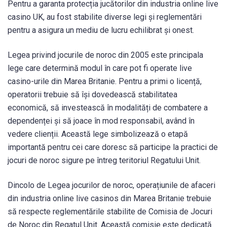
Pentru a garanta protecția jucătorilor din industria online live
casino UK, au fost stabilite diverse legi și reglementări
pentru a asigura un mediu de lucru echilibrat și onest.
Legea privind jocurile de noroc din 2005 este principala
lege care determină modul în care pot fi operate live
casino-urile din Marea Britanie. Pentru a primi o licență,
operatorii trebuie să își dovedească stabilitatea
economică, să investească în modalități de combatere a
dependenței și să joace în mod responsabil, având în
vedere clienții. Această lege simbolizează o etapă
importantă pentru cei care doresc să participe la practici de
jocuri de noroc sigure pe întreg teritoriul Regatului Unit.
Dincolo de Legea jocurilor de noroc, operațiunile de afaceri
din industria online live casinos din Marea Britanie trebuie
să respecte reglementările stabilite de Comisia de Jocuri
de Noroc din Regatul Unit. Această comisie este dedicată