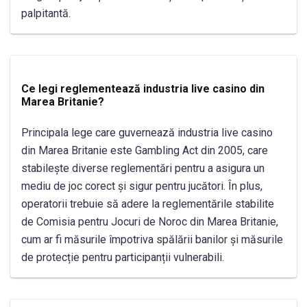
palpitantă.
Ce legi reglementează industria live casino din
Marea Britanie?
Principala lege care guvernează industria live casino
din Marea Britanie este Gambling Act din 2005, care
stabilește diverse reglementări pentru a asigura un
mediu de joc corect și sigur pentru jucători. În plus,
operatorii trebuie să adere la reglementările stabilite
de Comisia pentru Jocuri de Noroc din Marea Britanie,
cum ar fi măsurile împotriva spălării banilor și măsurile
de protecție pentru participanții vulnerabili.