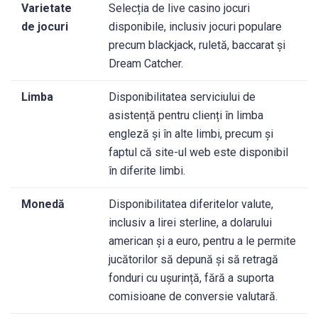
Varietate
Selecția de live casino jocuri
de jocuri
disponibile, inclusiv jocuri populare
precum blackjack, ruletă, baccarat și
Dream Catcher.
Limba
Disponibilitatea serviciului de
asistență pentru clienți în limba
engleză și în alte limbi, precum și
faptul că site-ul web este disponibil
în diferite limbi.
Monedă
Disponibilitatea diferitelor valute,
inclusiv a lirei sterline, a dolarului
american și a euro, pentru a le permite
jucătorilor să depună și să retragă
fonduri cu ușurință, fără a suporta
comisioane de conversie valutară.