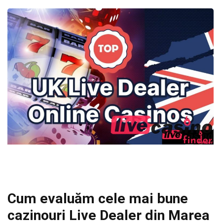
Cum evaluăm cele mai bune
cazinouri Live Dealer din Marea