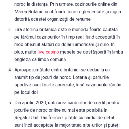
noroc la distanță. Prin urmare, cazinourile online din
Marea Britanie sunt foarte bine reglementate și sigure
datorită acestei organizații de renume.
Lira sterlină britanică este o monedă foarte căutată
pe tărâmul cazinourilor în timp real, fiind acceptată în
mod obișnuit alături de dolarii americani și euro. În
plus, multe
live casino
mesele se desfășoară în limba
engleză ca limbă comună.
Aproape jumătate dintre britanici se dedau la un
anumit tip de jocuri de noroc. Loteria și pariurile
sportive sunt foarte apreciate, însă cazinourile rămân
pe locul doi.
Din aprilie 2020, utilizarea cardurilor de credit pentru
jocurile de noroc online nu mai este posibilă în
Regatul Unit. Din fericire, plățile cu cardul de debit
sunt încă acceptate la majoritatea site-urilor și puteți