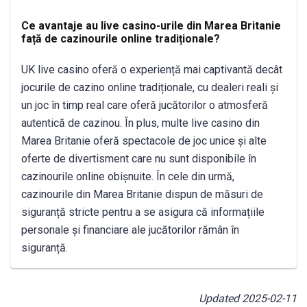
Ce avantaje au live casino-urile din Marea Britanie
față de cazinourile online tradiționale?
UK live casino oferă o experiență mai captivantă decât
jocurile de cazino online tradiționale, cu dealeri reali și
un joc în timp real care oferă jucătorilor o atmosferă
autentică de cazinou. În plus, multe live casino din
Marea Britanie oferă spectacole de joc unice și alte
oferte de divertisment care nu sunt disponibile în
cazinourile online obișnuite. În cele din urmă,
cazinourile din Marea Britanie dispun de măsuri de
siguranță stricte pentru a se asigura că informațiile
personale și financiare ale jucătorilor rămân în
siguranță.
Updated 2025-02-11