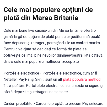
Cele mai populare opțiuni de
plată din Marea Britanie
Cele mai bune live casino-uri din Marea Britanie oferă o
gamă largă de opțiuni de plată pentru ca jucătorii să poată
face depuneri și retrageri, permițându-le un confort maxim.
Pentru a vă ajuta să decideți ce formă de plată se
potrivește cel mai bine nevoilor dumneavoastră, iată câteva
dintre cele mai populare methoduri acceptate:
Portofele electronice - Portofelele electronice, cum ar fi
Neteller, PayPal și Skrill, sunt un alt
plată populară method
între jucători. Portofelele electronice sunt rapide și sigure și
oferă depozite și retrageri instantanee.
Carduri preplătite - Cardurile preplătite precum Paysafecard