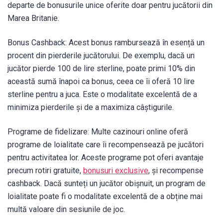
departe de bonusurile unice oferite doar pentru jucătorii din
Marea Britanie.
Bonus Cashback: Acest bonus rambursează în esență un
procent din pierderile jucătorului. De exemplu, dacă un
jucător pierde 100 de lire sterline, poate primi 10% din
această sumă înapoi ca bonus, ceea ce îi oferă 10 lire
sterline pentru a juca. Este o modalitate excelentă de a
minimiza pierderile și de a maximiza câștigurile.
Programe de fidelizare: Multe cazinouri online oferă
programe de loialitate care îi recompensează pe jucători
pentru activitatea lor. Aceste programe pot oferi avantaje
precum rotiri gratuite,
bonusuri exclusive
, și recompense
cashback. Dacă sunteți un jucător obișnuit, un program de
loialitate poate fi o modalitate excelentă de a obține mai
multă valoare din sesiunile de joc.