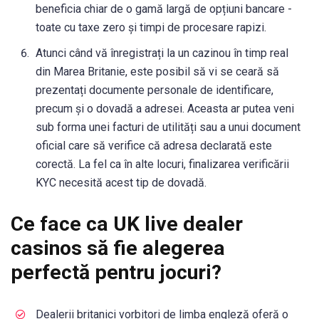
beneficia chiar de o gamă largă de opțiuni bancare -
toate cu taxe zero și timpi de procesare rapizi.
Atunci când vă înregistrați la un cazinou în timp real
din Marea Britanie, este posibil să vi se ceară să
prezentați documente personale de identificare,
precum și o dovadă a adresei. Aceasta ar putea veni
sub forma unei facturi de utilități sau a unui document
oficial care să verifice că adresa declarată este
corectă. La fel ca în alte locuri, finalizarea verificării
KYC necesită acest tip de dovadă.
Ce face ca UK live dealer
casinos să fie alegerea
perfectă pentru jocuri?
Dealerii britanici vorbitori de limba engleză oferă o