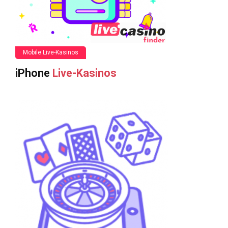
Mobile Live-Kasinos
iPhone
Live-Kasinos