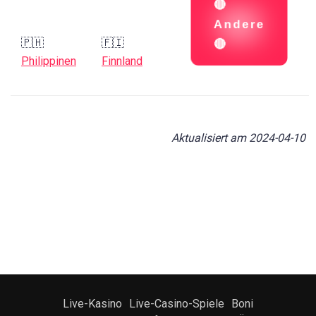
🔴
Andere
🇵🇭
🇫🇮
🔴
Philippinen
Finnland
Aktualisiert am 2024-04-10
Live-Kasino
Live-Casino-Spiele
Boni