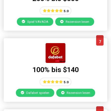
5.0
Spiel VAVADA
Rezension lesen
7
100% bis $140
5.0
Dafabet spielen
Rezension lesen