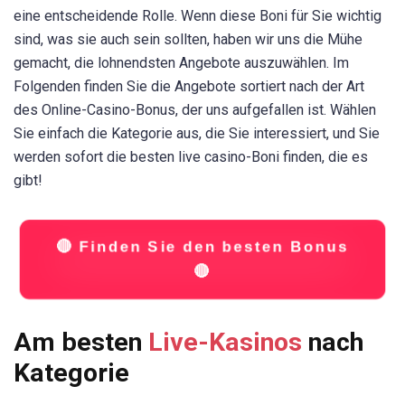
eine entscheidende Rolle. Wenn diese Boni für Sie wichtig
sind, was sie auch sein sollten, haben wir uns die Mühe
gemacht, die lohnendsten Angebote auszuwählen. Im
Folgenden finden Sie die Angebote sortiert nach der Art
des Online-Casino-Bonus, der uns aufgefallen ist. Wählen
Sie einfach die Kategorie aus, die Sie interessiert, und Sie
werden sofort die besten live casino-Boni finden, die es
gibt!
🔴 Finden Sie den besten Bonus
🔴
Am besten
Live-Kasinos
nach
Kategorie