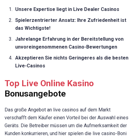
Unsere Expertise liegt in Live Dealer Casinos
Spielerzentrierter Ansatz: Ihre Zufriedenheit ist
das Wichtigste!
Jahrelange Erfahrung in der Bereitstellung von
unvoreingenommenen Casino-Bewertungen
Akzeptieren Sie nichts Geringeres als die besten
Live-Casinos
Top Live Online Kasino
Bonusangebote
Das große Angebot an live casinos auf dem Markt
verschafft dem Käufer einen Vorteil bei der Auswahl eines
Geräts. Die Betreiber müssen um die Aufmerksamkeit der
Kunden konkurrieren, und hier spielen die live casino-Boni