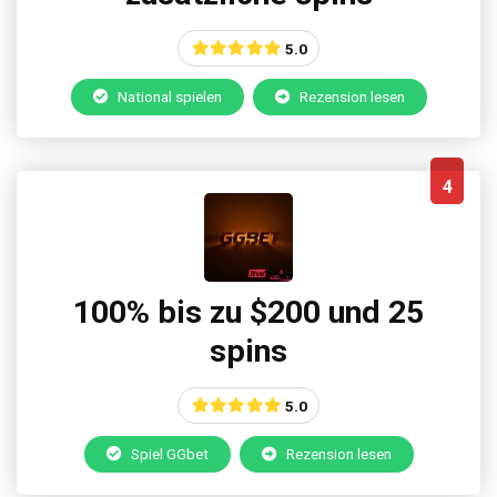
5.0
National spielen
Rezension lesen
4
100% bis zu $200 und 25
spins
5.0
Spiel GGbet
Rezension lesen