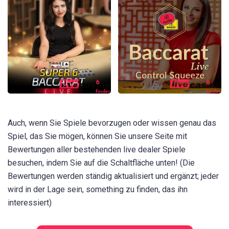
Auch, wenn Sie Spiele bevorzugen oder wissen genau das
Spiel, das Sie mögen, können Sie unsere Seite mit
Bewertungen aller bestehenden live dealer Spiele
besuchen, indem Sie auf die Schaltfläche unten! (Die
Bewertungen werden ständig aktualisiert und ergänzt; jeder
wird in der Lage sein, something zu finden, das ihn
interessiert)