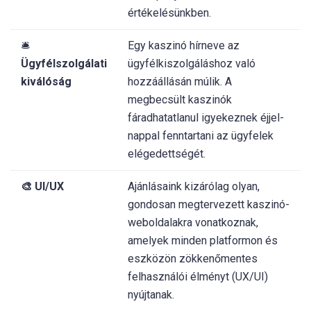
értékelésünkben.
🛎️
Egy kaszinó hírneve az
Ügyfélszolgálati
ügyfélkiszolgáláshoz való
kiválóság
hozzáállásán múlik. A
megbecsült kaszinók
fáradhatatlanul igyekeznek éjjel-
nappal fenntartani az ügyfelek
elégedettségét.
🎨 UI/UX
Ajánlásaink kizárólag olyan,
gondosan megtervezett kaszinó-
weboldalakra vonatkoznak,
amelyek minden platformon és
eszközön zökkenőmentes
felhasználói élményt (UX/UI)
nyújtanak.