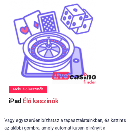
Mobil élő kaszinók
iPad
Élő kaszinók
Vagy egyszerűen bízhatsz a tapasztalatainkban, és kattints
az alábbi gombra, amely automatikusan elirányít a