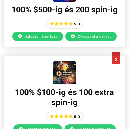
100% $500-ig és 200 spin-ig
5.0
Játsszon Sportaza
Olvassa el a kritikát
3
100% $100-ig és 100 extra
spin-ig
5.0