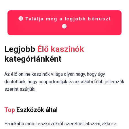
🔴 Találja meg a legjobb bónuszt
🔴
Legjobb
Élő kaszinók
kategóriánként
Az élő online kaszinók világa olyan nagy, hogy úgy
döntöttünk, hogy csoportosítjuk és az alábbi főbb jellemzők
szerint szűrjük:
Top
Eszközök által
Ha inkább mobil eszközökről szeretnél játszani, akkor a