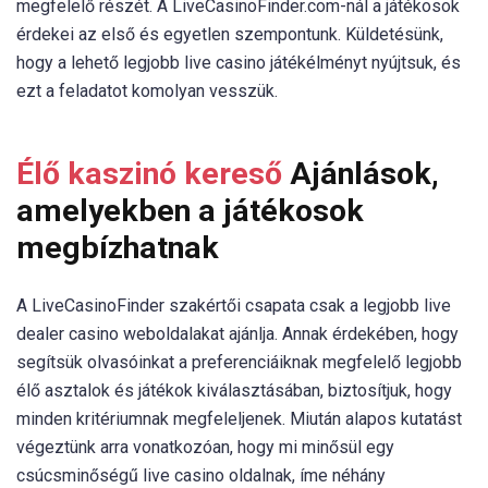
megfelelő részét. A LiveCasinoFinder.com-nál a játékosok
érdekei az első és egyetlen szempontunk. Küldetésünk,
hogy a lehető legjobb live casino játékélményt nyújtsuk, és
ezt a feladatot komolyan vesszük.
Élő kaszinó kereső
Ajánlások,
amelyekben a játékosok
megbízhatnak
A LiveCasinoFinder szakértői csapata csak a legjobb live
dealer casino weboldalakat ajánlja. Annak érdekében, hogy
segítsük olvasóinkat a preferenciáiknak megfelelő legjobb
élő asztalok és játékok kiválasztásában, biztosítjuk, hogy
minden kritériumnak megfeleljenek. Miután alapos kutatást
végeztünk arra vonatkozóan, hogy mi minősül egy
csúcsminőségű live casino oldalnak, íme néhány