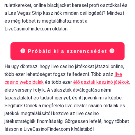
rulettkereket, online blackjacket keresel profi osztókkal és
a Las Vegas Strip kaszinók minden csillogását? Mindezt
és még többet is megtalálhatsz most a
LiveCasinoFinder.com oldalon.
🔴 Próbáld ki a szerencsédet 🔴
Ha úgy döntesz, hogy live casino játékokat játszol online,
több ezer lehetőséget fogsz felfedezni. Több száz
live
casino weboldalak
és több ezer
élő asztali kaszinó játékok
,
éles verseny folyik. A választék átválogatása némi
tapasztalatot és tudást igényel, és itt jövünk mi a képbe.
Segítünk Önnek a megfelelő live dealer casino oldalak és
játékok megtalálásától kezdve az live casino
játékstratégiák finomításáig. Görgessen lefelé, hogy többet
lásson a LiveCasinoFinder.com kínálatából.