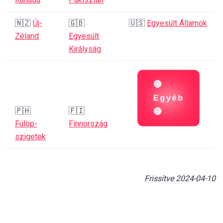
🇳🇿
Új-
🇬🇧
🇺🇸
Egyesült Államok
Zéland
Egyesült
Királyság
🔴
Egyéb
🇵🇭
🇫🇮
🔴
Fülöp-
Finnország
szigetek
Frissítve 2024-04-10