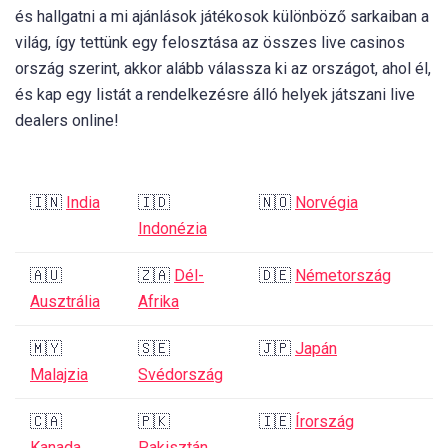
és hallgatni a mi ajánlások játékosok különböző sarkaiban a
világ, így tettünk egy felosztása az összes live casinos
ország szerint, akkor alább válassza ki az országot, ahol él,
és kap egy listát a rendelkezésre álló helyek játszani live
dealers online!
🇮🇳
India
🇮🇩
🇳🇴
Norvégia
Indonézia
🇦🇺
🇿🇦
Dél-
🇩🇪
Németország
Ausztrália
Afrika
🇲🇾
🇸🇪
🇯🇵
Japán
Malajzia
Svédország
🇨🇦
🇵🇰
🇮🇪
Írország
Kanada
Pakisztán