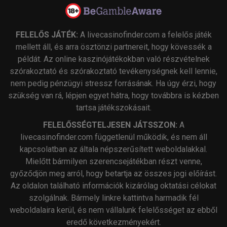
FELELŐS JÁTÉK:
A livecasinofinder.com a felelős játék
mellett áll, és arra ösztönzi partnereit, hogy kövessék a
példát. Az online kaszinójátékokban való részvételnek
szórakoztató és szórakoztató tevékenységnek kell lennie,
nem pedig pénzügyi stressz forrásának. Ha úgy érzi, hogy
szükség van rá, lépjen egyet hátra, hogy továbbra is kézben
tartsa játékszokásait.
FELELŐSSÉGTELJESEN JÁTSSZON:
A
livecasinofinder.com függetlenül működik, és nem áll
kapcsolatban az általa népszerűsített weboldalakkal.
Mielőtt bármilyen szerencsejátékban részt venne,
győződjön meg arról, hogy betartja az összes jogi előírást.
Az oldalon található információk kizárólag oktatási célokat
szolgálnak. Bármely linkre kattintva harmadik fél
weboldalaira kerül, és nem vállalunk felelősséget az ebből
eredő következményekért.