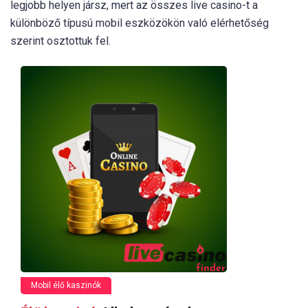
legjobb helyen jársz, mert az összes live casino-t a
különböző típusú mobil eszközökön való elérhetőség
szerint osztottuk fel.
Mobil élő kaszinók