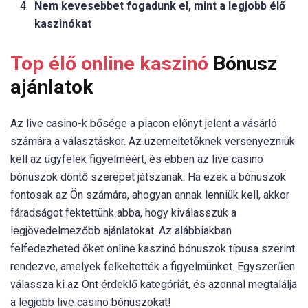
Nem kevesebbet fogadunk el, mint a legjobb élő
kaszinókat
Top élő online kaszinó
Bónusz
ajánlatok
Az live casino-k bősége a piacon előnyt jelent a vásárló
számára a választáskor. Az üzemeltetőknek versenyezniük
kell az ügyfelek figyelméért, és ebben az live casino
bónuszok döntő szerepet játszanak. Ha ezek a bónuszok
fontosak az Ön számára, ahogyan annak lenniük kell, akkor
fáradságot fektettünk abba, hogy kiválasszuk a
legjövedelmezőbb ajánlatokat. Az alábbiakban
felfedezheted őket online kaszinó bónuszok típusa szerint
rendezve, amelyek felkeltették a figyelmünket. Egyszerűen
válassza ki az Önt érdeklő kategóriát, és azonnal megtalálja
a legjobb live casino bónuszokat!