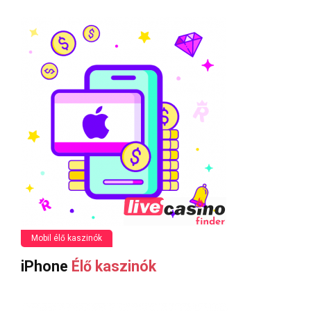
Mobil élő kaszinók
iPhone
Élő kaszinók