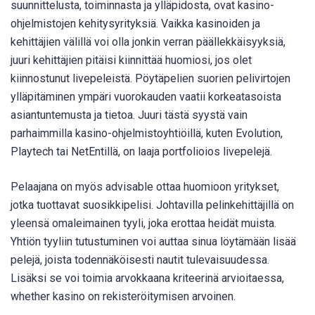
suunnittelusta, toiminnasta ja ylläpidosta, ovat kasino-
ohjelmistojen kehitysyrityksiä. Vaikka kasinoiden ja
kehittäjien välillä voi olla jonkin verran päällekkäisyyksiä,
juuri kehittäjien pitäisi kiinnittää huomiosi, jos olet
kiinnostunut livepeleistä. Pöytäpelien suorien pelivirtojen
ylläpitäminen ympäri vuorokauden vaatii korkeatasoista
asiantuntemusta ja tietoa. Juuri tästä syystä vain
parhaimmilla kasino-ohjelmistoyhtiöillä, kuten Evolution,
Playtech tai NetEntillä, on laaja portfolioios livepelejä.
Pelaajana on myös advisable ottaa huomioon yritykset,
jotka tuottavat suosikkipelisi. Johtavilla pelinkehittäjillä on
yleensä omaleimainen tyyli, joka erottaa heidät muista.
Yhtiön tyyliin tutustuminen voi auttaa sinua löytämään lisää
pelejä, joista todennäköisesti nautit tulevaisuudessa.
Lisäksi se voi toimia arvokkaana kriteerinä arvioitaessa,
whether kasino on rekisteröitymisen arvoinen.