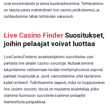
ovat ensimmäinen ja ainoa huolenaiheemme. Tehtävämme
on tarjota paras mahdollinen live casino pelikokemus, ja
suhtaudumme tähän tehtävään vakavasti.
Live Casino Finder
Suositukset,
joihin pelaajat voivat luottaa
LiveCasinoFinderin asiantuntijatiimi suosittelee vain
parhaita live dealer casino-sivustoja. Auttaaksemme
lukijoitamme valitsemaan heidän mieltymyksiinsä sopivat
parhaat livepöydät ja -pelit, varmistamme, että täytämme
kaikki kriteerit. Tutkittuamme laajasti, mikä on huippuluokan
live casino-sivusto, tässä on muutama avaintekijä, jotka
otamme huomioon suositellessamme pelaajille
ihanteellista pelipaikkaa.