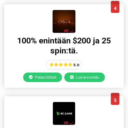
4
100% enintään $200 ja 25
spin:tä.
5.0
Pelaa GGbet
Lue arvostelu
5