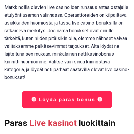
Markkinoilla olevien live casino:iden runsaus antaa ostajalle
etulyöntiaseman valinnassa. Operaattoreiden on kilpailtava
asiakkaiden huomiosta, ja tässä live casino-bonuksilla on
ratkaiseva merkitys. Jos nämä bonukset ovat sinulle
tärkeitä, kuten niiden pitäisikin olla, olemme nähneet vaivaa
valitaksemme palkitsevimmat tarjoukset. Alta löydät ne
lajiteltuna sen mukaan, minkälainen nettikasinobonus
kiinnitti huomiomme. Valitse vain sinua kiinnostava
kategoria, ja löydät heti parhaat saatavilla olevat live casino-
bonukset!
🔴 Löydä paras bonus 🔴
Paras
Live kasinot
luokittain