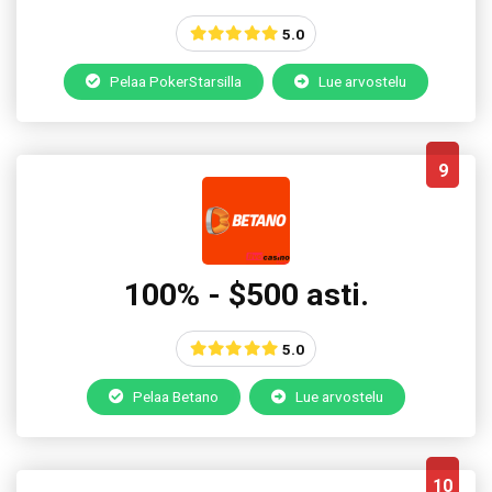
5.0
Pelaa PokerStarsilla
Lue arvostelu
9
100% - $500 asti.
5.0
Pelaa Betano
Lue arvostelu
10