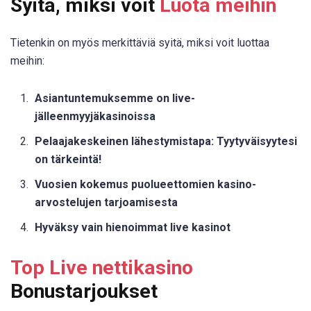
Syitä, miksi voit
Luota meihin
Tietenkin on myös merkittäviä syitä, miksi voit luottaa
meihin:
Asiantuntemuksemme on live-
jälleenmyyjäkasinoissa
Pelaajakeskeinen lähestymistapa: Tyytyväisyytesi
on tärkeintä!
Vuosien kokemus puolueettomien kasino-
arvostelujen tarjoamisesta
Hyväksy vain hienoimmat live kasinot
Top Live nettikasino
Bonustarjoukset