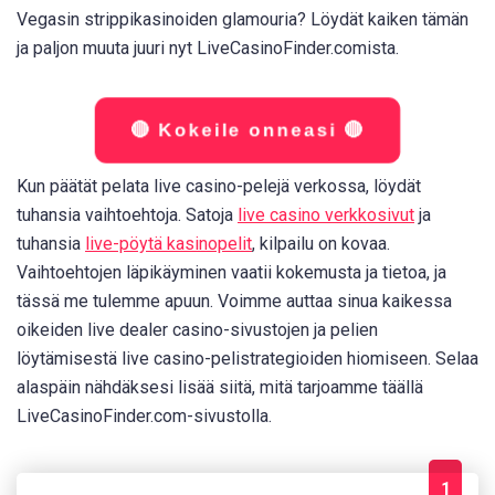
Vegasin strippikasinoiden glamouria? Löydät kaiken tämän
ja paljon muuta juuri nyt LiveCasinoFinder.comista.
🔴 Kokeile onneasi 🔴
Kun päätät pelata live casino-pelejä verkossa, löydät
tuhansia vaihtoehtoja. Satoja
live casino verkkosivut
ja
tuhansia
live-pöytä kasinopelit
, kilpailu on kovaa.
Vaihtoehtojen läpikäyminen vaatii kokemusta ja tietoa, ja
tässä me tulemme apuun. Voimme auttaa sinua kaikessa
oikeiden live dealer casino-sivustojen ja pelien
löytämisestä live casino-pelistrategioiden hiomiseen. Selaa
alaspäin nähdäksesi lisää siitä, mitä tarjoamme täällä
LiveCasinoFinder.com-sivustolla.
1