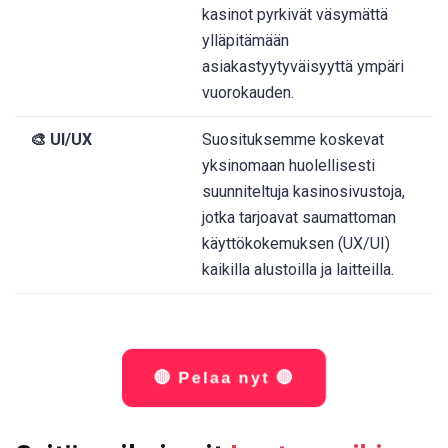
kasinot pyrkivät väsymättä
ylläpitämään
asiakastyytyväisyyttä ympäri
vuorokauden.
🎨 UI/UX
Suosituksemme koskevat
yksinomaan huolellisesti
suunniteltuja kasinosivustoja,
jotka tarjoavat saumattoman
käyttökokemuksen (UX/UI)
kaikilla alustoilla ja laitteilla.
🔴 Pelaa nyt 🔴