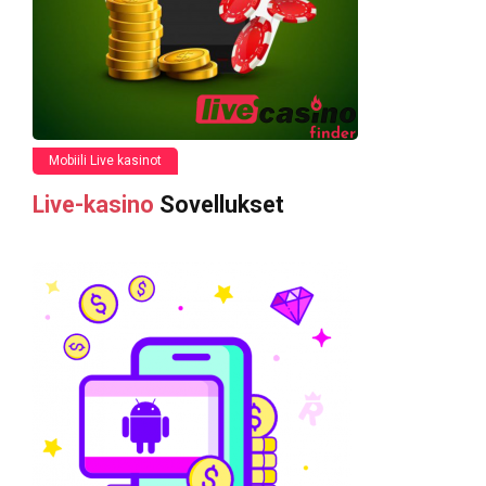
Mobiili Live kasinot
Live-kasino
Sovellukset