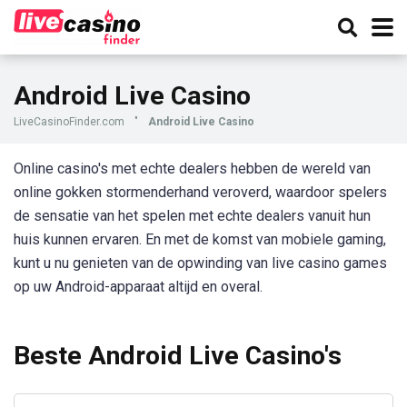
Android Live Casino
LiveCasinoFinder.com
"
Android Live Casino
Online casino's met echte dealers hebben de wereld van
online gokken stormenderhand veroverd, waardoor spelers
de sensatie van het spelen met echte dealers vanuit hun
huis kunnen ervaren. En met de komst van mobiele gaming,
kunt u nu genieten van de opwinding van live casino games
op uw Android-apparaat altijd en overal.
Beste Android Live Casino's