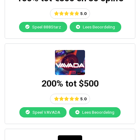
5.0
Speel 888Starz
Lees Beoordeling
200% tot $500
5.0
Speel VAVADA
Lees Beoordeling