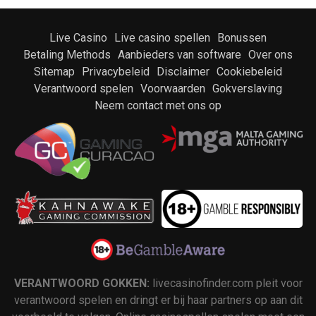
Live Casino
Live casino spellen
Bonussen
Betaling Methods
Aanbieders van software
Over ons
Sitemap
Privacybeleid
Disclaimer
Cookiebeleid
Verantwoord spelen
Voorwaarden
Gokverslaving
Neem contact met ons op
VERANTWOORD GOKKEN:
livecasinofinder.com pleit voor
verantwoord spelen en dringt er bij haar partners op aan dit