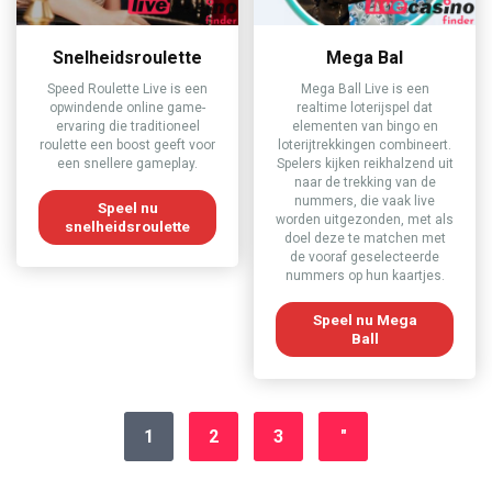
Snelheidsroulette
Mega Bal
Speed Roulette Live is een
Mega Ball Live is een
opwindende online game-
realtime loterijspel dat
ervaring die traditioneel
elementen van bingo en
roulette een boost geeft voor
loterijtrekkingen combineert.
een snellere gameplay.
Spelers kijken reikhalzend uit
naar de trekking van de
nummers, die vaak live
Speel nu
worden uitgezonden, met als
snelheidsroulette
doel deze te matchen met
de vooraf geselecteerde
nummers op hun kaartjes.
Speel nu Mega
Ball
1
2
3
"