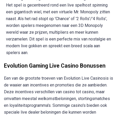
Het spel is gecentreerd rond een live spelhost spinning
een gigantisch wiel, met een virtuele Mr. Monopoly zitten
naast. Als het rad stopt op 'Chance' of '2 Rolls'/'4 Rolls',
worden spelers meegenomen naar een 3D Monopoly
wereld waar ze prijzen, multipliers en meer kunnen
verzamelen. Dit spel is een perfecte mix van nostalgie en
modern live gokken en spreekt een breed scala aan
spelers aan.
Evolution Gaming Live Casino Bonussen
Een van de grootste troeven van Evolution Live Casinosis is
de waaier aan incentives en promoties die ze aanbieden.
Deze incentives verschillen van casino tot casino, maar
omvatten meestal welkomstbeloningen, stortingsmatches
en loyaliteitsprogramma's. Sommige casino's bieden ook
speciale live dealer beloningen die kunnen worden