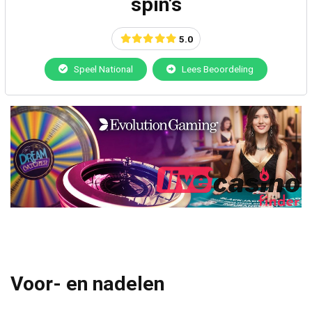
spin's
5.0
Speel National
Lees Beoordeling
Voor- en nadelen