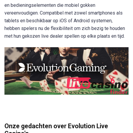
en bedieningselementen die mobiel gokken
vereenvoudigen. Compatibel met zowel smartphones als
tablets en beschikbaar op iOS of Android systemen,
hebben spelers nu de flexibiliteit om zich bezig te houden
met hun gekozen live dealer spellen op elke plaats en tijd.
Onze gedachten over Evolution Live