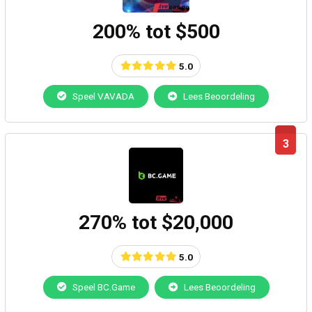
200% tot $500
5.0
Speel VAVADA
Lees Beoordeling
3
270% tot $20,000
5.0
Speel BC.Game
Lees Beoordeling