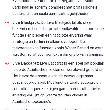
Evolution's Live Roulette de elegantie van Monte
Carlo naar je scherm, compleet met professionele
dealers en een scala aan inzetmogelijkheden.
Live Blackjack:
De Live Blackjack tafels staan
bekend om hun scherpe uitzendkwaliteit en boeiende
functies en bieden een naadloze ervaring waar
strategie en fortuin in elkaar overlopen. De
toevoeging van functies zoals Wager Behind en extra
inzetten zorgt voor een extra dimensie van spanning.
Live Baccarat:
Live Baccarat is een spel dat populair
is op de Aziatische markten en wereldwijd geliefd is.
Het bevat de essentie van dit eenvoudige maar
geavanceerde spel. Met functies zoals squeeze en
controlled squeeze krijgen gamers een authentieke
ervaring die lijkt op wat ze zouden vinden in
Aziatische topcasino's.