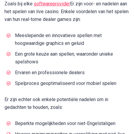
Zoals bij elke
softwareprovider
Er zijn voor- en nadelen aan
het spelen van live casino. Enkele voordelen van het spelen
van hun real-tome dealer games zijn:
Meeslepende en innovatieve spellen met
hoogwaardige graphics en geluid
Een grote keuze aan spellen, waaronder unieke
spelshows
Ervaren en professionele dealers
Spelproces geoptimaliseerd voor mobiel spelen
Er zijn echter ook enkele potentiële nadelen om in
gedachten te houden, zoals:
Beperkte mogelijkheden voor niet-Engelstaligen