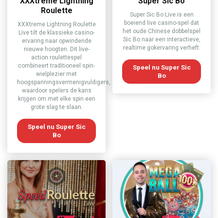
XXXtreme Lightning
Super Sic Bo
Roulette
Super Sic Bo Live is een
boeiend live casino-spel dat
XXXtreme Lightning Roulette
het oude Chinese dobbelspel
Live tilt de klassieke casino-
Sic Bo naar een interactieve,
ervaring naar opwindende
realtime gokervaring verheft.
nieuwe hoogten. Dit live-
action roulettespel
combineert traditioneel spin-
Speel nu Super Sic
wielplezier met
Bo
hoogspanningsvermenigvuldigers,
waardoor spelers de kans
krijgen om met elke spin een
grote slag te slaan.
Speel nu Super Sic
Bo