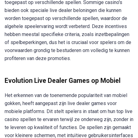
toegepast op verschillende spellen. Sommige casino's
bieden ook speciale live dealer beloningen die kunnen
worden toegepast op verschillende spellen, waardoor de
algehele speelervaring wordt verbeterd. Deze incentives
hebben meestal specifieke criteria, zoals inzetbepalingen
of spelbeperkingen, dus het is cruciaal voor spelers om de
voorwaarden grondig te bestuderen om volledig te kunnen
profiteren van deze promoties.
Evolution Live Dealer Games op Mobiel
Het erkennen van de toenemende populariteit van mobiel
gokken, heeft aangepast zijn live dealer games voor
mobiele platforms. Dit stelt spelers in staat om hun top live
casino spellen te ervaren terwijl ze onderweg zijn, zonder in
te leveren op kwaliteit of functies. De spellen zijn gemaakt
voor kleinere schermen, met intuïtieve gebruikersinterfaces