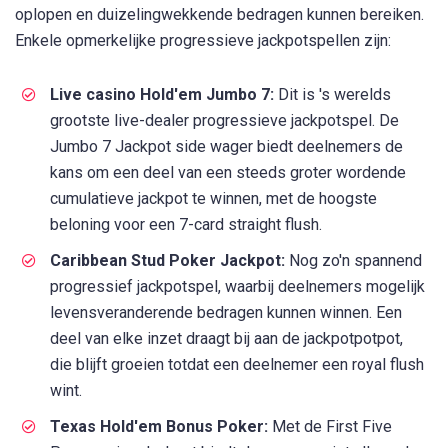
oplopen en duizelingwekkende bedragen kunnen bereiken.
Enkele opmerkelijke progressieve jackpotspellen zijn:
Live casino Hold'em Jumbo 7:
Dit is 's werelds
grootste live-dealer progressieve jackpotspel. De
Jumbo 7 Jackpot side wager biedt deelnemers de
kans om een deel van een steeds groter wordende
cumulatieve jackpot te winnen, met de hoogste
beloning voor een 7-card straight flush.
Caribbean Stud Poker Jackpot:
Nog zo'n spannend
progressief jackpotspel, waarbij deelnemers mogelijk
levensveranderende bedragen kunnen winnen. Een
deel van elke inzet draagt bij aan de jackpotpotpot,
die blijft groeien totdat een deelnemer een royal flush
wint.
Texas Hold'em Bonus Poker:
Met de First Five