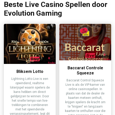
Beste Live Casino Spellen door
Evolution Gaming
Baccarat Controle
Bliksem Lotto
Squeeze
Lightning Lotto Live is een
Baccarat Control Squeeze
opwindend, realtime
Live is als de VIP-kamer van
loterijspel waarin spelers de
online casinospellen. In
kans hebben om direct
plaats van dat de dealer de
geldprijzen te winnen. Door
kaarten meteen onthult,
het snelle tempo van live-
krijgen spelers de kracht om
trekkingen te combineren
te "knijpen" en langzaam
met het opwindende
kaarten te onthullen voor die
verrassingselement, legt dit