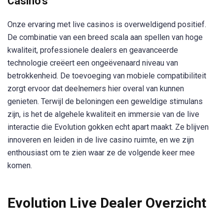
Casino's
Onze ervaring met live casinos is overweldigend positief.
De combinatie van een breed scala aan spellen van hoge
kwaliteit, professionele dealers en geavanceerde
technologie creëert een ongeëvenaard niveau van
betrokkenheid. De toevoeging van mobiele compatibiliteit
zorgt ervoor dat deelnemers hier overal van kunnen
genieten. Terwijl de beloningen een geweldige stimulans
zijn, is het de algehele kwaliteit en immersie van de live
interactie die Evolution gokken echt apart maakt. Ze blijven
innoveren en leiden in de live casino ruimte, en we zijn
enthousiast om te zien waar ze de volgende keer mee
komen.
Evolution Live Dealer Overzicht