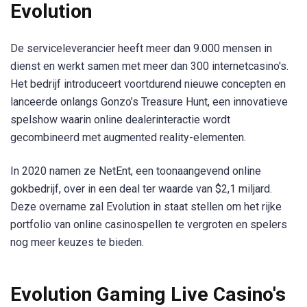
Evolution
De serviceleverancier heeft meer dan 9.000 mensen in
dienst en werkt samen met meer dan 300 internetcasino's.
Het bedrijf introduceert voortdurend nieuwe concepten en
lanceerde onlangs Gonzo’s Treasure Hunt, een innovatieve
spelshow waarin online dealerinteractie wordt
gecombineerd met augmented reality-elementen.
In 2020 namen ze NetEnt, een toonaangevend online
gokbedrijf, over in een deal ter waarde van $2,1 miljard.
Deze overname zal Evolution in staat stellen om het rijke
portfolio van online casinospellen te vergroten en spelers
nog meer keuzes te bieden.
Evolution Gaming Live Casino's