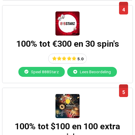
4
100% tot €300 en 30 spin's
5.0
Speel 888Starz
Lees Beoordeling
5
100% tot $100 en 100 extra