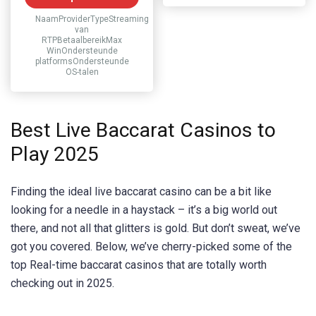
NaamProviderTypeStreaming
van
RTPBetaalbereikMax
WinOndersteunde
platformsOndersteunde
OS-talen
Best Live Baccarat Casinos to
Play 2025
Finding the ideal live baccarat casino can be a bit like
looking for a needle in a haystack – it’s a big world out
there, and not all that glitters is gold. But don’t sweat, we’ve
got you covered. Below, we’ve cherry-picked some of the
top Real-time baccarat casinos that are totally worth
checking out in 2025.