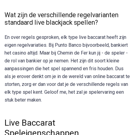
Wat zijn de verschillende regelvarianten
standaard live blackjack spellen?
En over regels gesproken, elk type live baccarat heeft zijn
eigen regelvariaties. Bij Punto Banco bijvoorbeeld, bankiert
het casino altijd. Maar bij Chemin de Fer kun jij - de speler -
de rol van bankier op je nemen. Het zijn dit soort kleine
aanpassingen die het spel spannend en fris houden. Dus
als je erover denkt om je in de wereld van online baccarat te
storten, zorg er dan voor dat je de verschillende regels van
elk type spel kent. Geloof me, het zal je spelervaring een
stuk beter maken.
Live Baccarat
Speleigenschappen