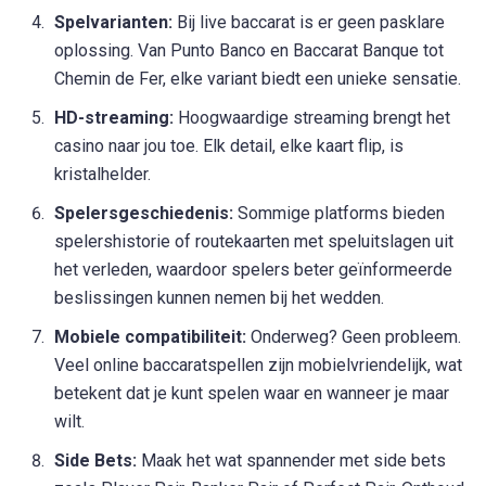
Spelvarianten:
Bij live baccarat is er geen pasklare
oplossing. Van Punto Banco en Baccarat Banque tot
Chemin de Fer, elke variant biedt een unieke sensatie.
HD-streaming:
Hoogwaardige streaming brengt het
casino naar jou toe. Elk detail, elke kaart flip, is
kristalhelder.
Spelersgeschiedenis:
Sommige platforms bieden
spelershistorie of routekaarten met speluitslagen uit
het verleden, waardoor spelers beter geïnformeerde
beslissingen kunnen nemen bij het wedden.
Mobiele compatibiliteit:
Onderweg? Geen probleem.
Veel online baccaratspellen zijn mobielvriendelijk, wat
betekent dat je kunt spelen waar en wanneer je maar
wilt.
Side Bets:
Maak het wat spannender met side bets