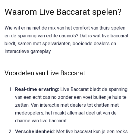
Waarom Live Baccarat spelen?
Wie wil er nu niet de mix van het comfort van thuis spelen
en de spanning van echte casino's? Dat is wat live baccarat
biedt, samen met spelvarianten, boeiende dealers en
interactieve gameplay.
Voordelen van Live Baccarat
Real-time ervaring:
Live Baccarat biedt de spanning
van een echt casino zonder een voet buiten je huis te
zetten. Van interactie met dealers tot chatten met
medespelers, het maakt allemaal deel uit van de
charme van live baccarat.
Verscheidenheid:
Met live baccarat kun je een reeks