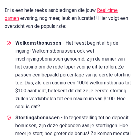
Er is een hele reeks aanbiedingen die jouw
Real-time
gamen
ervaring, nog meer, leuk en lucratief! Hier volgt een
overzicht van de populairste:
Welkomstbonussen
- Het feest begint al bij de
ingang! Welkomstbonussen, ook wel
inschrijvingsbonussen genoemd, zijn de manier van
het casino om de rode loper voor je uit te rollen. Ze
passen een bepaald percentage van je eerste storting
toe. Dus, als een casino een 100% welkomstbonus tot
$100 aanbiedt, betekent dit dat ze je eerste storting
zullen verdubbelen tot een maximum van $100. Hoe
cool is dat?
Stortingsbonussen
- In tegenstelling tot no deposit
bonussen, zijn deze gebonden aan je stortingen. Hoe
meer je stort, hoe groter de bonus! Ze komen meestal