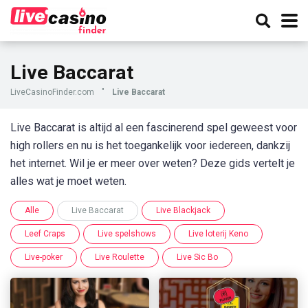
Live Baccarat
LiveCasinoFinder.com
"
Live Baccarat
Live Baccarat is altijd al een fascinerend spel geweest voor
high rollers en nu is het toegankelijk voor iedereen, dankzij
het internet. Wil je er meer over weten? Deze gids vertelt je
alles wat je moet weten.
Alle
Live Baccarat
Live Blackjack
Leef Craps
Live spelshows
Live loterij Keno
Live-poker
Live Roulette
Live Sic Bo