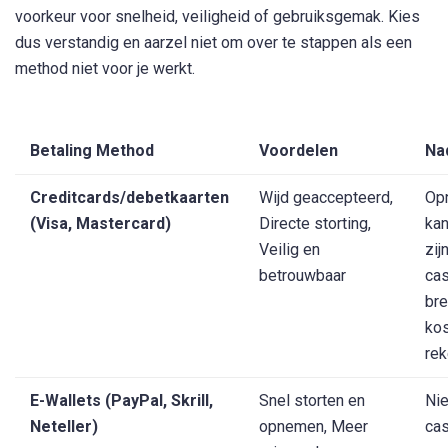
voorkeur voor snelheid, veiligheid of gebruiksgemak. Kies
dus verstandig en aarzel niet om over te stappen als een
method niet voor je werkt.
Betaling Method
Voordelen
Na
Creditcards/debetkaarten
Wijd geaccepteerd,
Op
(Visa, Mastercard)
Directe storting,
kan
Veilig en
zij
betrouwbaar
cas
br
kos
rek
E-Wallets (PayPal, Skrill,
Snel storten en
Nie
Neteller)
opnemen, Meer
cas