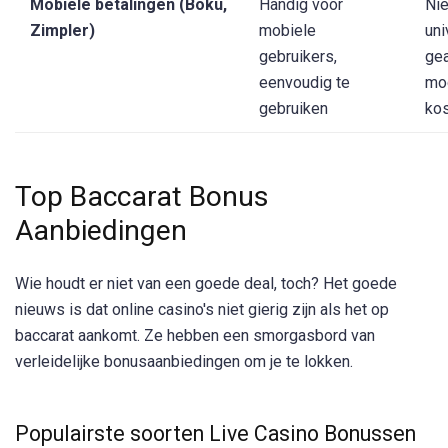
Mobiele betalingen (Boku,
Handig voor
Nie
Zimpler)
mobiele
uni
gebruikers,
ge
eenvoudig te
mog
gebruiken
ko
Top Baccarat Bonus
Aanbiedingen
Wie houdt er niet van een goede deal, toch? Het goede
nieuws is dat online casino's niet gierig zijn als het op
baccarat aankomt. Ze hebben een smorgasbord van
verleidelijke bonusaanbiedingen om je te lokken.
Populairste soorten Live Casino Bonussen