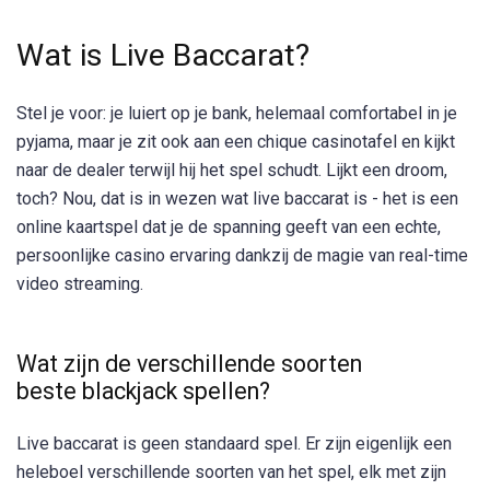
Wat is Live Baccarat?
Stel je voor: je luiert op je bank, helemaal comfortabel in je
pyjama, maar je zit ook aan een chique casinotafel en kijkt
naar de dealer terwijl hij het spel schudt. Lijkt een droom,
toch? Nou, dat is in wezen wat live baccarat is - het is een
online kaartspel dat je de spanning geeft van een echte,
persoonlijke casino ervaring dankzij de magie van real-time
video streaming.
Wat zijn de verschillende soorten
beste blackjack spellen?
Live baccarat is geen standaard spel. Er zijn eigenlijk een
heleboel verschillende soorten van het spel, elk met zijn