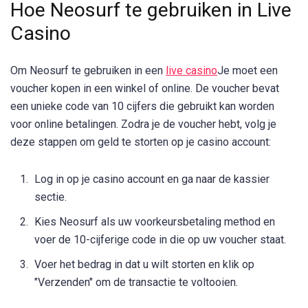
Hoe Neosurf te gebruiken in Live
Casino
Om Neosurf te gebruiken in een
live casino
Je moet een
voucher kopen in een winkel of online. De voucher bevat
een unieke code van 10 cijfers die gebruikt kan worden
voor online betalingen. Zodra je de voucher hebt, volg je
deze stappen om geld te storten op je casino account:
Log in op je casino account en ga naar de kassier
sectie.
Kies Neosurf als uw voorkeursbetaling method en
voer de 10-cijferige code in die op uw voucher staat.
Voer het bedrag in dat u wilt storten en klik op
"Verzenden" om de transactie te voltooien.