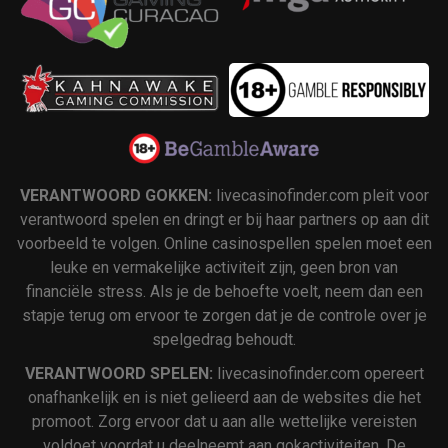
VERANTWOORD GOKKEN:
livecasinofinder.com pleit voor
verantwoord spelen en dringt er bij haar partners op aan dit
voorbeeld te volgen. Online casinospellen spelen moet een
leuke en vermakelijke activiteit zijn, geen bron van
financiële stress. Als je de behoefte voelt, neem dan een
stapje terug om ervoor te zorgen dat je de controle over je
spelgedrag behoudt.
VERANTWOORD SPELEN:
livecasinofinder.com opereert
onafhankelijk en is niet gelieerd aan de websites die het
promoot. Zorg ervoor dat u aan alle wettelijke vereisten
voldoet voordat u deelneemt aan gokactiviteiten. De