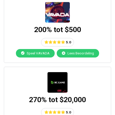
200% tot $500
5.0
Speel VAVADA
Lees Beoordeling
270% tot $20,000
5.0