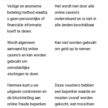
Veilige en anonieme
Het wordt niet door alle
betaling method waarbij
online casino's
u geen persoonlijke of
ondersteund en is niet in
financiële informatie
alle landen beschikbaar.
hoeft te delen.
Wordt algemeen
Kan niet worden gebruikt
aanvaard bij online
om geld op te nemen.
casino's en kan worden
gebruikt om
onmiddellijke
stortingen te doen.
Hiermee kunt u uw
Deze vouchers hebben
uitgaven controleren en
een beperkte waarde en
de blootstelling aan
moeten vooraf worden
online fraude beperken.
gekocht, wat misschien