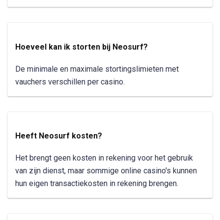
Hoeveel kan ik storten bij Neosurf?
De minimale en maximale stortingslimieten met
vauchers verschillen per casino.
Heeft Neosurf kosten?
Het brengt geen kosten in rekening voor het gebruik
van zijn dienst, maar sommige online casino's kunnen
hun eigen transactiekosten in rekening brengen.