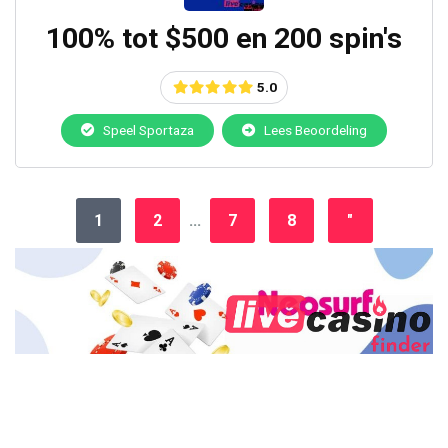
100% tot $500 en 200 spin's
5.0
Speel Sportaza
Lees Beoordeling
1
2
...
7
8
"