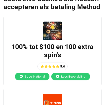
accepteren als betaling Method
100% tot $100 en 100 extra
spin's
5.0
Speel National
Lees Beoordeling