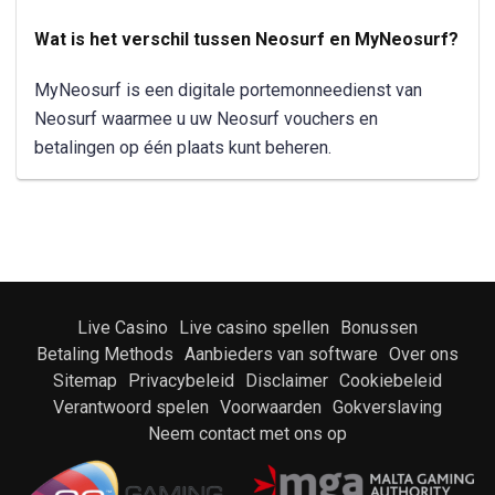
Wat is het verschil tussen Neosurf en MyNeosurf?
MyNeosurf is een digitale portemonneedienst van
Neosurf waarmee u uw Neosurf vouchers en
betalingen op één plaats kunt beheren.
Live Casino
Live casino spellen
Bonussen
Betaling Methods
Aanbieders van software
Over ons
Sitemap
Privacybeleid
Disclaimer
Cookiebeleid
Verantwoord spelen
Voorwaarden
Gokverslaving
Neem contact met ons op