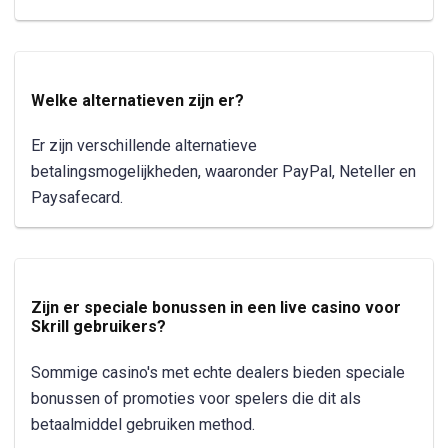
Welke alternatieven zijn er?
Er zijn verschillende alternatieve
betalingsmogelijkheden, waaronder PayPal, Neteller en
Paysafecard.
Zijn er speciale bonussen in een live casino voor
Skrill gebruikers?
Sommige casino's met echte dealers bieden speciale
bonussen of promoties voor spelers die dit als
betaalmiddel gebruiken method.