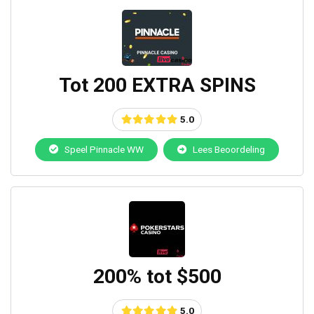
Tot 200 EXTRA SPINS
5.0
Speel Pinnacle WW
Lees Beoordeling
200% tot $500
5.0