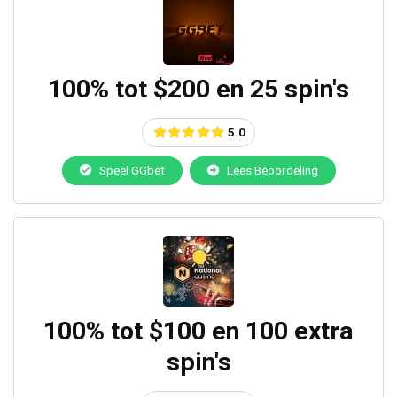
100% tot $200 en 25 spin's
5.0
Speel GGbet
Lees Beoordeling
100% tot $100 en 100 extra
spin's