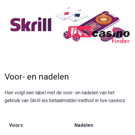
Voor- en nadelen
Hier volgt een tabel met de voor- en nadelen van het
gebruik van Skrill als betaalmiddel method in live casinos:
Voors
Nadelen