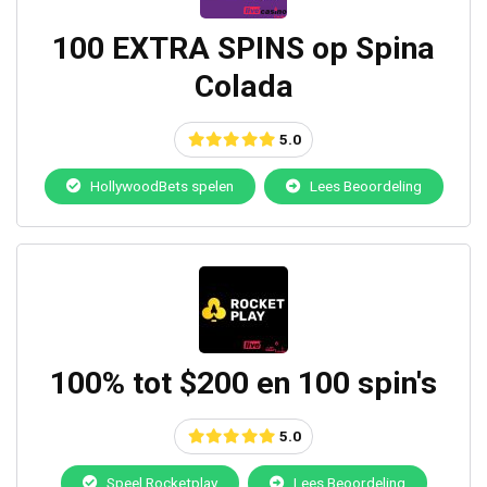
100 EXTRA SPINS op Spina
Colada
5.0
HollywoodBets spelen
Lees Beoordeling
100% tot $200 en 100 spin's
5.0
Speel Rocketplay
Lees Beoordeling