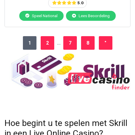
5.0
Speel National
Lees Beoordeling
1
2
...
7
8
"
Hoe begint u te spelen met Skrill
in een Live Online Casino?