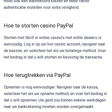
moet ook een wachtwoord kiezen en twee-factor
authenticatie instellen voor extra veiligheid.
Hoe te storten casino PayPal
Storten met Skrill in online casino's met echte dealers is
eenvoudig. Log in op uw live casino account, navigeer naar
de kassier, en selecteer het als uw betalings method. Voer
het bedrag in dat u wilt storten en bevestig de transactie.
Hoe terugtrekken via PayPal
Opnemen is nog eenvoudiger. Navigeer naar de kassa,
selecteer het als uw opname method, en voer het bedrag in
dat u wilt opnemen. Uw geld zou binnen enkele werkdagen
naar uw bankrekening moeten worden overgemaakt.