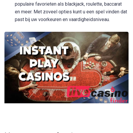
populaire favorieten als blackjack, roulette, baccarat
en meer. Met zoveel opties kunt u een spel vinden dat
past bij uw voorkeuren en vaardigheidsniveau.