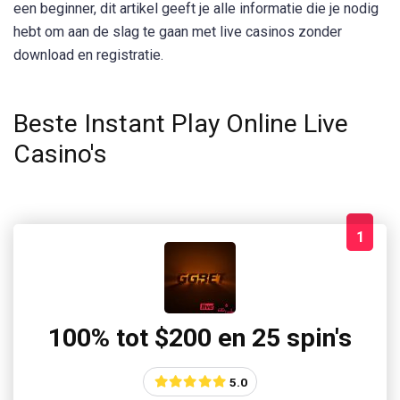
een beginner, dit artikel geeft je alle informatie die je nodig
hebt om aan de slag te gaan met live casinos zonder
download en registratie.
Beste Instant Play Online Live
Casino's
1
100% tot $200 en 25 spin's
5.0