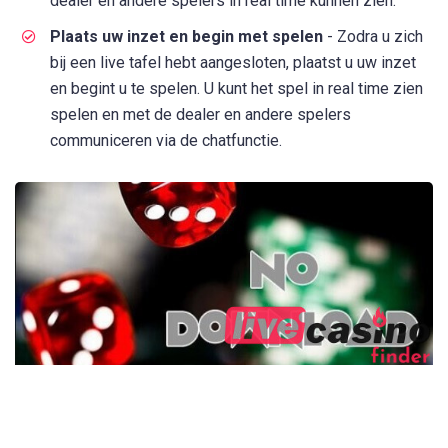
dealer en andere spelers in real time kunnen zien.
Plaats uw inzet en begin met spelen
- Zodra u zich
bij een live tafel hebt aangesloten, plaatst u uw inzet
en begint u te spelen. U kunt het spel in real time zien
spelen en met de dealer en andere spelers
communiceren via de chatfunctie.