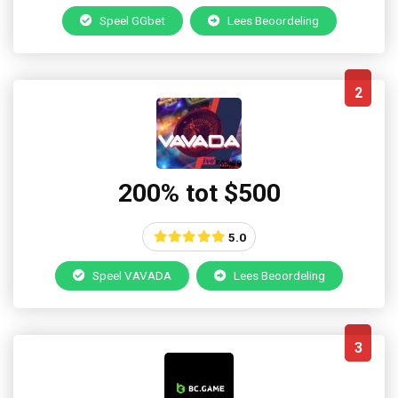
Speel GGbet
Lees Beoordeling
2
200% tot $500
5.0
Speel VAVADA
Lees Beoordeling
3