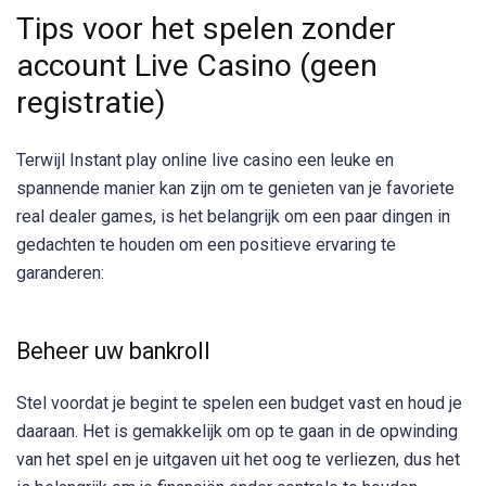
Tips voor het spelen zonder
account Live Casino (geen
registratie)
Terwijl Instant play online live casino een leuke en
spannende manier kan zijn om te genieten van je favoriete
real dealer games, is het belangrijk om een paar dingen in
gedachten te houden om een positieve ervaring te
garanderen:
Beheer uw bankroll
Stel voordat je begint te spelen een budget vast en houd je
daaraan. Het is gemakkelijk om op te gaan in de opwinding
van het spel en je uitgaven uit het oog te verliezen, dus het