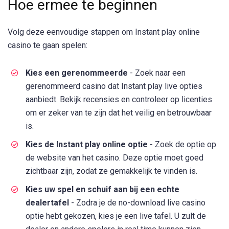
Hoe ermee te beginnen
Volg deze eenvoudige stappen om Instant play online
casino te gaan spelen:
Kies een gerenommeerde
- Zoek naar een
gerenommeerd casino dat Instant play live opties
aanbiedt. Bekijk recensies en controleer op licenties
om er zeker van te zijn dat het veilig en betrouwbaar
is.
Kies de Instant play online optie
- Zoek de optie op
de website van het casino. Deze optie moet goed
zichtbaar zijn, zodat ze gemakkelijk te vinden is.
Kies uw spel en schuif aan bij een echte
dealertafel
- Zodra je de no-download live casino
optie hebt gekozen, kies je een live tafel. U zult de