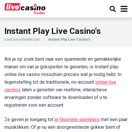
Instant Play Live Casino's
LiveCasinoFinder.com
"
Instant Play Live Casino's
Als je op zoek bent naar een spannende en gemakkelijke
manier om van je gokspellen te genieten, is Instant play
online live casino misschien precies wat je nodig hebt. In
tegenstelling tot de traditionele, no-account
online live
casinos
laten u genieten van realtime, interactieve
ervaringen zonder software te downloaden of u te
registreren voor een account.
Ze geven je toegang tot
je favoriete spelletjes
met een paar
muisklikken. Of je nu een doorgewinterde gokker bent of