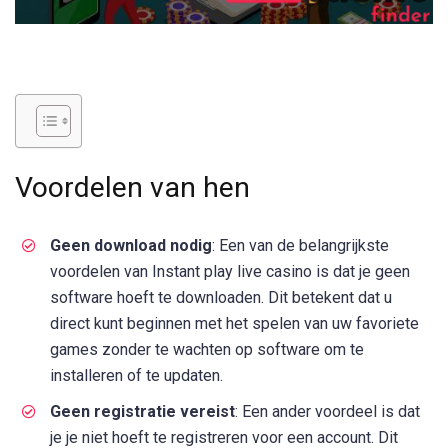
Voordelen van hen
Geen download nodig
: Een van de belangrijkste
voordelen van Instant play live casino is dat je geen
software hoeft te downloaden. Dit betekent dat u
direct kunt beginnen met het spelen van uw favoriete
games zonder te wachten op software om te
installeren of te updaten.
Geen registratie vereist
: Een ander voordeel is dat
je je niet hoeft te registreren voor een account. Dit