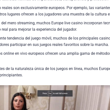
reales son exclusivamente europeos. Por ejemplo, las variantes 
os lugares ofrecen a los jugadores una muestra de la cultura e
 del mero streaming, muchos Europe live casino incorporan tec
real para mejorar la experiencia del jugador.
ente tendencia del juego móvil, muchos de los principales casin
adores participar en sus juegos reales favoritos sobre la marcha.
s online en vivo europeos ofrecen una amplia gama de métodos 
es de la naturaleza única de los juegos en línea, muchos Europe
principiantes.