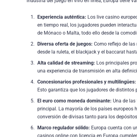
industria del juego en vivo en línea, Europa tiene va
Experiencia auténtica:
Los live casino europeo
en tiempo real, los jugadores pueden interact
de Mónaco o Malta, todo ello desde la comodi
Diversa oferta de juegos:
Como reflejo de las 
desde la ruleta, el blackjack y el baccarat has
Alta calidad de streaming:
Los principales pro
una experiencia de transmisión en alta definic
Concesionarios profesionales y multilingües:
Esto garantiza que los jugadores de distintos p
El euro como moneda dominante:
Una de las 
principal. La mayoría de los países europeos h
conversión de divisas tanto para los depósitos
Marco regulador sólido:
Europa cuenta con una
casinos online con licencia en Europa cumplen