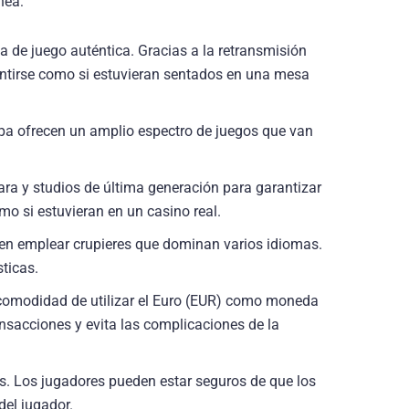
nea:
 de juego auténtica. Gracias a la retransmisión
sentirse como si estuvieran sentados en una mesa
ropa ofrecen un amplio espectro de juegos que van
ra y studios de última generación para garantizar
mo si estuvieran en un casino real.
elen emplear crupieres que dominan varios idiomas.
sticas.
a comodidad de utilizar el Euro (EUR) como moneda
ansacciones y evita las complicaciones de la
s. Los jugadores pueden estar seguros de que los
del jugador.