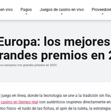
en vivo
Pagos
Juegos de casino en vivo
Proveedor
Europa: los mejores
randes premios en
inos europeos con grandes premios en 2025
juego en línea, donde la tecnología se une a la tradición sin fis
g
casino en tiempo real
con auténticos crupieres directamente en 
o físico -el ruido de las fichas, el spin de la ruleta, la estrate