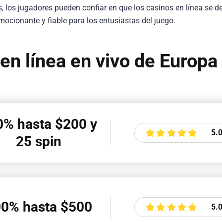
, los jugadores pueden confiar en que los casinos en línea se d
mocionante y fiable para los entusiastas del juego.
en línea en vivo de Europa
0% hasta $200 y
5.
25 spin
0% hasta $500
5.