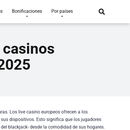
es
Bonificaciones
Por países
 casinos
 2025
uras. Los live casino europeos ofrecen a los
sus dispositivos. Esto significa que los jugadores
gia del blackjack- desde la comodidad de sus hogares.