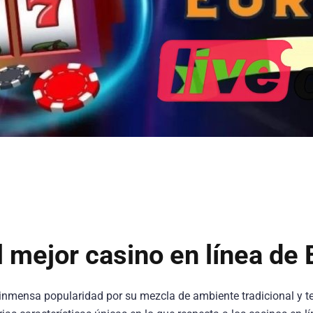
l mejor casino en línea de
inmensa popularidad por su mezcla de ambiente tradicional y t